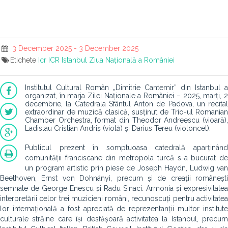
3 December 2025 - 3 December 2025
Etichete
Icr
ICR Istanbul
Ziua Națională a României
Institutul Cultural Român „Dimitrie Cantemir” din Istanbul a
organizat, în marja Zilei Naționale a României – 2025, marți, 2
decembrie, la Catedrala Sfântul Anton de Padova, un recital
extraordinar de muzică clasică, susținut de Trio-ul Romanian
Chamber Orchestra, format din Theodor Andreescu (vioară),
Ladislau Cristian Andriș (violă) și Darius Tereu (violoncel).
Publicul prezent în somptuoasa catedrală aparținând
comunității franciscane din metropola turcă s-a bucurat de
un program artistic prin piese de Joseph Haydn, Ludwig van
Beethoven, Ernst von Dohnányi, precum și de creații românești
semnate de George Enescu și Radu Sinaci. Armonia și expresivitatea
interpretării celor trei muzicieni români, recunoscuți pentru activitatea
lor internațională a fost apreciată de reprezentanții multor institute
culturale străine care își desfășoară activitatea la Istanbul, precum