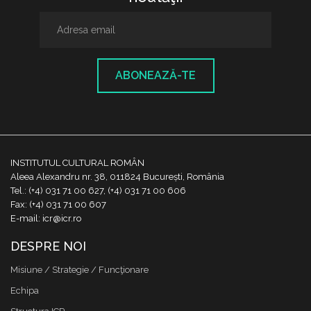
ABONEAZĂ-TE
INSTITUTUL CULTURAL ROMÂN
Aleea Alexandru nr. 38, 011824 București, România
Tel.: (+4) 031 71 00 627, (+4) 031 71 00 606
Fax: (+4) 031 71 00 607
E-mail: icr@icr.ro
DESPRE NOI
Misiune / Strategie / Funcţionare
Echipa