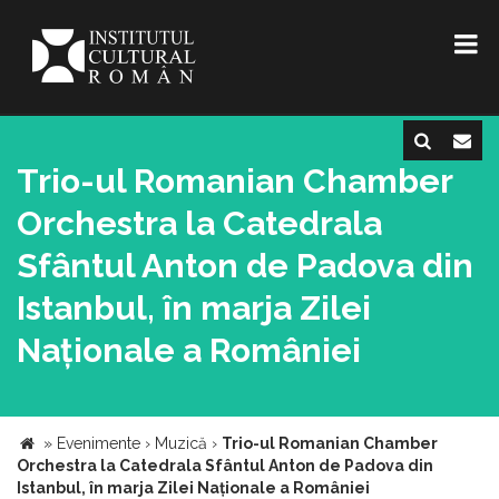
Trio-ul Romanian Chamber
Orchestra la Catedrala
Sfântul Anton de Padova din
Istanbul, în marja Zilei
Naționale a României
»
Evenimente
›
Muzică
›
Trio-ul Romanian Chamber
Orchestra la Catedrala Sfântul Anton de Padova din
Istanbul, în marja Zilei Naționale a României