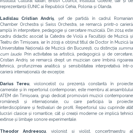
Institutul Cultural Italian, British Council, Institutul Goethe, dar și de
reprezentanții EUNIC ai Republicii Cehia, Polonia și Olanda.
Ladislau Cristian Andriș
, șef de partidă în cadrul Romanian
Chamber Orchestra și Swiss Orchestra, se remarcă printr-o carieră
amplă în interpretare, pedagogie și cercetare muzicală. Din 2014 este
cadru didactic asociat la Catedra de Violă a Facultății de Muzică și
Teatru din Timișoara, iar în 2019 a obținut titlul de Doctor în Muzică la
Universitatea Națională de Muzică din București, cu distincția
summa
cum laude
. Prin activitatea sa artistică, pedagogică și de cercetare
Cristian Andriș se remarcă drept un muzician care îmbină rigoarea
tehnică, profunzimea analitică și sensibilitatea interpretativă într-o
carieră internațională de excepție.
Darius Tereu
, violoncelist cu prezență constantă în proiect
camerale și în repertoriul contemporan, este membru al ansamblului
ATEM din Timișoara, grup dedicat promovării muzicii contemporane
românești și internaționale, cu care participă la proiecte
interdisciplinare și festivaluri de profil. Repertoriul său cuprinde atât
lucrări clasice și romantice, cât și creații moderne ce implică tehnici
extinse și limbaje sonore experimentale.
Theodor Andreescu
, violonist și violist, concertmaestru a