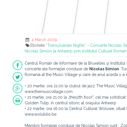
4 March 2009
Etichete
“Transylvanian Nights” - Concerte Nicolas Si
Nicolas Simion la Antwerp prin Institutul Cultural Roman
Centrul Român de Informare de la Bruxelles şi Institutu
concerte ale formaţiei conduse de
Nicolas Simion
. Tu
Romania at the Music Village şi care de anul acesta s-a e
• 20 martie, ora 21.00 la clubul de jazz The Music Village
www.themusicvillage.com
• 21 martie, ora 21.00 la „the12th floor", cel mai sofisticat
Golden Tulip, în centrul istoric al oraşului Antwerp
• 22 martie, ora 16.00 la Centrul Cultural Woluwe, situat
www.wolubilis.be
Membrii formaţiei conduse de Nicolas Simion sunt : Zolta