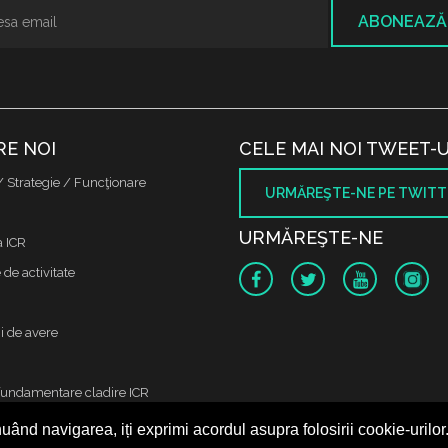
ABONEAZĂ
RE NOI
CELE MAI NOI TWEET-U
/ Strategie / Funcţionare
URMĂREŞTE-NE PE TWITT
URMĂREŞTE-NE
a ICR
de activitate
i de avere
fundamentare cladire ICR
uând navigarea, iți exprimi acordul asupra folosirii cookie-urilor