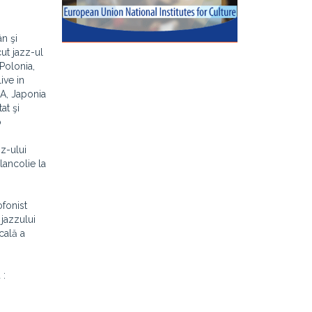
n şi
ut jazz-ul
Polonia,
ive in
UA, Japonia
at şi
o
z-ului
lancolie la
ofonist
 jazzului
cală a
 :