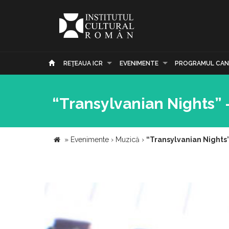
REŢEAUA ICR
EVENIMENTE
PROGRAMUL CAN
“Transylvanian Nights” 
»
Evenimente
›
Muzică
›
“Transylvanian Nights”