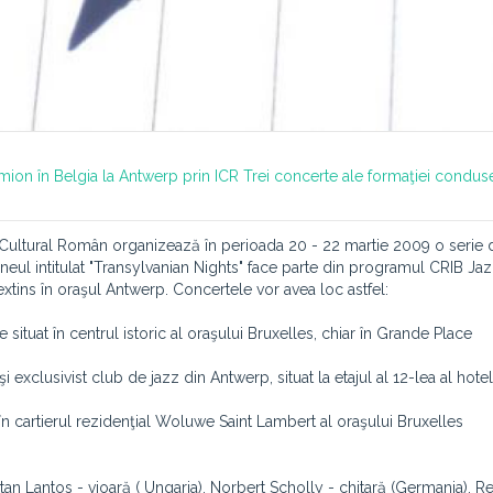
mion în Belgia la Antwerp prin ICR
Trei concerte ale formaţiei condus
l Cultural Român organizează în perioada 20 - 22 martie 2009 o serie d
rneul intitulat "Transylvanian Nights" face parte din programul CRIB Ja
xtins în oraşul Antwerp. Concertele vor avea loc astfel:
 situat în centrul istoric al oraşului Bruxelles, chiar în Grande Place
 şi exclusivist club de jazz din Antwerp, situat la etajul al 12-lea al hotel
 în cartierul rezidenţial Woluwe Saint Lambert al oraşului Bruxelles
n Lantos - vioară ( Ungaria), Norbert Scholly - chitară (Germania), Re