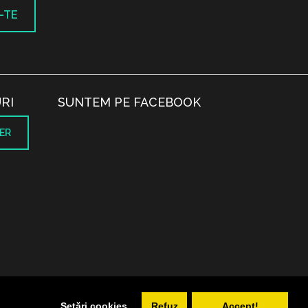
-TE
RI
SUNTEM PE FACEBOOK
ER
.
Setări cookies
Refuz
Accept!