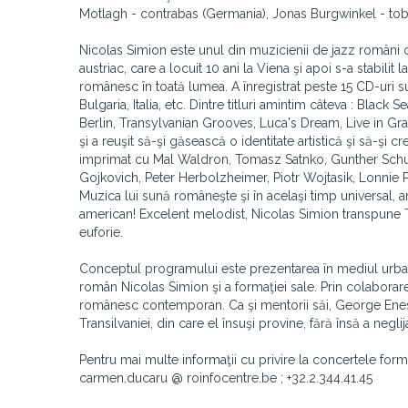
Motlagh - contrabas (Germania), Jonas Burgwinkel - tob
Nicolas Simion este unul din muzicienii de jazz români ce
austriac, care a locuit 10 ani la Viena şi apoi s-a stabil
românesc în toată lumea. A înregistrat peste 15 CD-uri s
Bulgaria, Italia, etc. Dintre titluri amintim câteva : Blac
Berlin, Transylvanian Grooves, Luca's Dream, Live in Graz
şi a reuşit să-şi găsească o identitate artistică şi să-şi 
imprimat cu Mal Waldron, Tomasz Satnko, Gunther Schul
Gojkovich, Peter Herbolzheimer, Piotr Wojtasik, Lonnie P
Muzica lui sună româneşte şi în acelaşi timp universal, 
american! Excelent melodist, Nicolas Simion transpune Tr
euforie.
Conceptul programului este prezentarea în mediul urban, 
român Nicolas Simion şi a formaţiei sale. Prin colaborarea
românesc contemporan. Ca şi mentorii săi, George Enescu
Transilvaniei, din care el însuşi provine, fără însă a negl
Pentru mai multe informaţii cu privire la concertele fo
carmen.ducaru @ roinfocentre.be ; +32.2.344.41.45