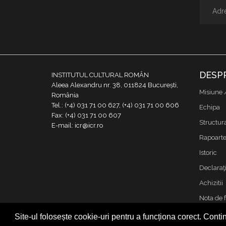
DESP
INSTITUTUL CULTURAL ROMÂN
Aleea Alexandru nr. 38, 011824 București,
Misiune 
România
Tel.: (+4) 031 71 00 627, (+4) 031 71 00 606
Echipa
Fax: (+4) 031 71 00 607
Structur
E-mail: icr@icr.ro
Rapoarte 
Istoric
Declaraţi
Achizitii
Nota de 
Contact
Site-ul folosește cookie-uri pentru a funcționa corect. Contin