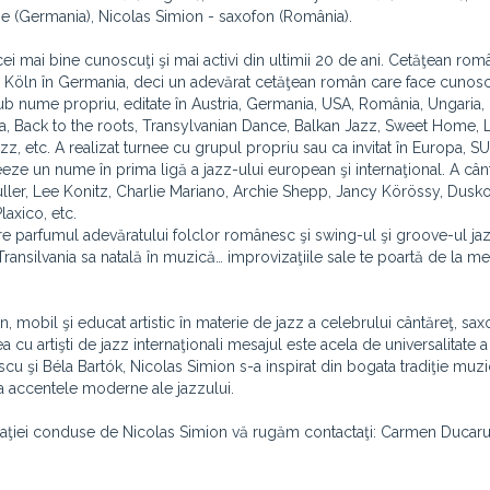
e (Germania), Nicolas Simion - saxofon (România).
i mai bine cunoscuţi şi mai activi din ultimii 20 de ani. Cetăţean româ
it la Köln în Germania, deci un adevărat cetăţean român care face cunosc
ub nume propriu, editate în Austria, Germania, USA, România, Ungaria, 
k Sea, Back to the roots, Transylvanian Dance, Balkan Jazz, Sweet Home, L
z, etc. A realizat turnee cu grupul propriu sau ca invitat în Europa, S
creeze un nume în prima ligă a jazz-ului european şi internaţional. A cânt
ler, Lee Konitz, Charlie Mariano, Archie Shepp, Jancy Körössy, Dusk
laxico, etc.
are parfumul adevăratului folclor românesc şi swing-ul şi groove-ul jaz
ansilvania sa natală în muzică… improvizaţiile sale te poartă de la me
mobil şi educat artistic în materie de jazz a celebrului cântăreţ, sax
 cu artişti de jazz internaţionali mesajul este acela de universalitate a
 şi Béla Bartók, Nicolas Simion s-a inspirat din bogata tradiţie muzi
ija accentele moderne ale jazzului.
rmaţiei conduse de Nicolas Simion vă rugăm contactaţi: Carmen Ducaru