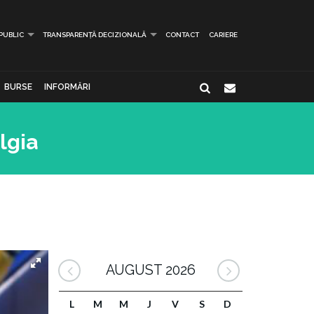
 PUBLIC
TRANSPARENȚĂ DECIZIONALĂ
CONTACT
CARIERE
BURSE
INFORMĂRI
lgia
AUGUST 2026
L
M
M
J
V
S
D