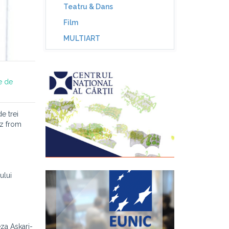
Teatru & Dans
Film
MULTIART
e de
e trei
zz from
ului
za Askari-