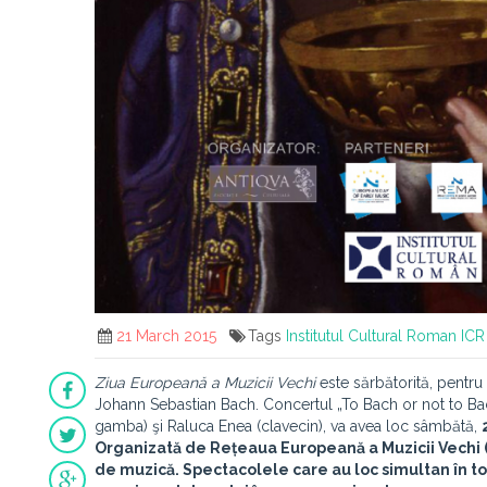
21 March 2015
Tags
Institutul Cultural Roman
ICR
Ziua Europeană a Muzicii Vechi
este sărbătorită, pentru
Johann Sebastian Bach. Concertul „To Bach or not to Bac
gamba) şi Raluca Enea (clavecin), va avea loc sâmbătă,
Organizată de Rețeaua Europeană a Muzicii Vechi
de muzică. Spectacolele care au loc simultan în t