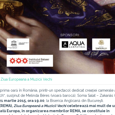
Ziua Europeana a Muzicii Vechi
 prima oară în România, printr-un spectacol dedicat creației camerale a
h‟, susţinut de Melinda Béres (vioară barocă), Soma Salat – Zakariás (
21 martie 2015, ora 19.00
, la Biserica Anglicană din Bucureşti.
 (REMA),
Ziua Europeană a Muzicii Vechi
celebrează mai mult de u
oată Europa, în organizarea membrilor REMA, se constituie în