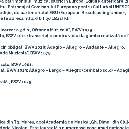
patrimoniului muzical istoric în Europa. Edițiile anterioare (2
Înaltul Patronaj al Comisarului European pentru Cultură și UNESC
diție, de parteneriatul EBU (European Broadcasting Union) și a
ve la adresa http://bit.ly/1B4sTKl.
Ricercar a 3 din „Ofranda Muzicală”, BWV 1079.
solo, BWV 1011 (transcripție pentru viola da gamba realizată de 
ecin obligat, BWV 1028: Adagio – Allegro – Andante – Allegro.
nda Muzicală”, BWV 1079.
ă solo, BWV 1001.
igat, BWV 1019: Allegro – Largo – Allegro (cembalo solo) – Adagi
cală”, BWV 1079.
zică din Tg. Mureş, apoi Academia de Muzică „Gh. Dima‟ din Clu
Victoria Nicolae. Este laureată a numeroase concursuri naţionale