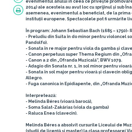
evenimentul anului în ceea ce privește promovarea 
2014) ale acesteia au avut loc cu sprijinul și sub 
asemenea, evenimentul a beneficiat, de la prima e
instituții europene. Spectacolele pot fi urmărite li
În program: Johann Sebastian Bach (1685 – 1750)
- 
- Preludiu din Suita în do minor pentru violoncel 
Pandolfo).
- Sonata în re major pentru viola da gamba și clav
- Canon perpetuus super Thema Regium din „Ofra
- Canon a 2 din „Ofranda Muzicală”, BWV 1079.
- Adagio din Sonata nr. 1, în sol minor pentru vioar
- Sonata în sol major pentru vioară și clavecin obl
Allegro.
- Fuga canonica in Epidiapente, din „Ofranda Muzi
Interpretează:
- Melinda Béres (vioară barocă),
- Soma Salat-Zakárias (viola da gamba)
- Raluca Enea (clavecin).
Melinda Béres
a absolvit cursurile Liceului de Mu
(studii de licenţă şi master) la clasa profesoarei 