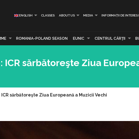
ENGLISH
CLASSES
ABOUT US
MEDIA
INFORMAȚII DE INTERES
MME
ROMANIA-POLAND SEASON
EUNIC
CENTRUL CĂRŢII
B
‟: ICR sărbătoreşte Ziua Europe
: ICR sărbătoreşte Ziua Europeană a Muzicii Vechi