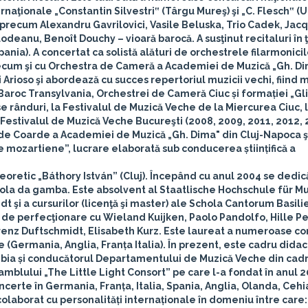
naţionale „Constantin Silvestri‟ (Târgu Mureş) şi „C. Flesch‟ (U
, precum Alexandru Gavrilovici, Vasile Beluska, Trio Cadek, Jac
deanu, Benoît Douchy – vioară barocă. A susţinut recitaluri în ţa
ania). A concertat ca solistă alături de orchestrele filarmonicil
recum şi cu Orchestra de Cameră a Academiei de Muzică „Gh. Di
Arioso şi abordează cu succes repertoriul muzicii vechi, fiind
Baroc Transylvania, Orchestrei de Cameră Ciuc și formației „Gli
e rânduri, la Festivalul de Muzică Veche de la Miercurea Ciuc, 
a Festivalul de Muzică Veche Bucureşti (2008, 2009, 2011, 2012, 2
 de Coarde a Academiei de Muzică „Gh. Dima" din Cluj-Napoca ş
 mozartiene”, lucrare elaborată sub conducerea științifică a
eoretic „Báthory István” (Cluj). Începând cu anul 2004 se dedic
 viola da gamba. Este absolvent al Staatlische Hochschule für Mu
 şi a cursurilor (licenţă şi master) ale Schola Cantorum Basilie
 de perfecţionare cu Wieland Kuijken, Paolo Pandolfo, Hille Pe
renz Duftschmidt, Elisabeth Kurz. Este laureat a numeroase co
(Germania, Anglia, Franța Italia). În prezent, este cadru didac
umbia și conducătorul Departamentului de Muzică Veche din cad
amblului „The Little Light Consort” pe care l-a fondat în anul 2
certe în Germania, Franța, Italia, Spania, Anglia, Olanda, Cehi
olaborat cu personalități internaționale în domeniu între care: