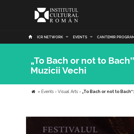
ICR NETWORK
EVENTS
CANTEMIR PROGRA
„To Bach or not to Bach
Muzicii Vechi
»
Events
›
Visual Arts
›
„To Bach or not to Bach‟