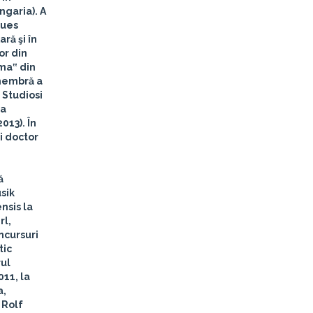
ngaria). A
ques
ră şi în
or din
ma‟ din
 membră a
 Studiosi
la
013). În
i doctor
ă
sik
nsis la
rl,
ncursuri
tic
rul
011, la
a,
 Rolf