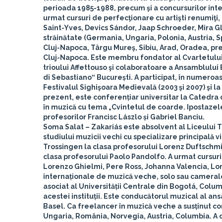
perioada 1985-1988, precum şi a concursurilor inter
urmat cursuri de perfecţionare cu artişti renumiţi
Saint-Yves, Devics Sándor, Jaap Schroeder, Mira Glo
străinătate (Germania, Ungaria, Polonia, Austria, Sp
Cluj-Napoca, Târgu Mureş, Sibiu, Arad, Oradea, p
Cluj-Napoca. Este membru fondator al Cvartetului 
trioului Affettouso şi colaboratoare a Ansamblului 
di Sebastiano‟ București. A participat, în numeroas
Festivalul Sighişoara Medievală (2003 şi 2007) şi l
prezent, este conferențiar universitar la Catedra
în muzică cu tema „Cvintetul de coarde. Ipostazele
profesorilor Francisc Lászlo și Gabriel Banciu.
Soma Salat – Zakariás
este absolvent al Liceului T
studiului muzicii vechi cu specializare principală
Trossingen la clasa profesorului Lorenz Duftschmidt
clasa profesorului Paolo Pandolfo. A urmat cursuri
Lorenzo Ghielmi, Pere Ross, Johanna Valencia, Lo
internaționale de muzică veche, solo sau camerale 
asociat al Universității Centrale din Bogotá, Col
acestei instituții. Este conducătorul muzical al ans
Basel. Ca freelancer în muzică veche a susținut con
Ungaria, România, Norvegia, Austria, Columbia. A c