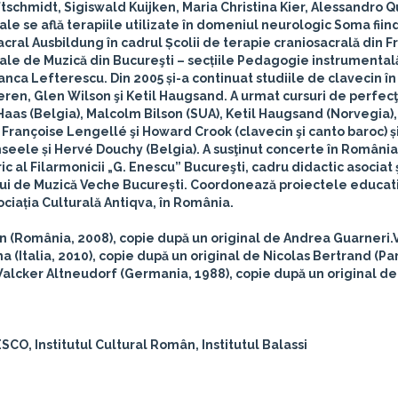
schmidt, Sigiswald Kuijken, Maria Christina Kier, Alessandro Q
le se află terapiile utilizate în domeniul neurologic Soma fiind
ral Ausbildung în cadrul Școlii de terapie craniosacrală din F
ale de Muzică din Bucureşti – secțiile Pedagogie instrumentală
anca Lefterescu. Din 2005 și-a continuat studiile de clavecin în
ren, Glen Wilson şi Ketil Haugsand. A urmat cursuri de perfec
aas (Belgia), Malcolm Bilson (SUA), Ketil Haugsand (Norvegia),
rançoise Lengellé şi Howard Crook (clavecin şi canto baroc) și
eele și Hervé Douchy (Belgia). A susţinut concerte în România
c al Filarmonicii „G. Enescu” Bucureşti, cadru didactic asociat 
ului de Muzică Veche București. Coordonează proiectele educati
ciația Culturală Antiqva, în România.
n (România, 2008), copie după un original de Andrea Guarneri.
(Italia, 2010), copie după un original de Nicolas Bertrand (Par
alcker Altneudorf (Germania, 1988), copie după un original de
CO, Institutul Cultural Român, Institutul Balassi