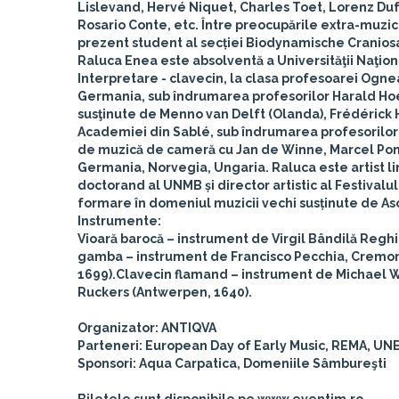
Lislevand, Hervé Niquet, Charles Toet, Lorenz Duft
Rosario Conte, etc. Între preocupările extra-muzica
prezent student al secției Biodynamische Craniosac
Raluca Enea
este absolventă a Universităţii Naţion
Interpretare - clavecin, la clasa profesoarei Ogne
Germania, sub îndrumarea profesorilor Harald Hoe
susţinute de Menno van Delft (Olanda), Frédérick H
Academiei din Sablé, sub îndrumarea profesorilor F
de muzică de cameră cu Jan de Winne, Marcel Pons
Germania, Norvegia, Ungaria. Raluca este artist liri
doctorand al UNMB și director artistic al Festival
formare în domeniul muzicii vechi susținute de Aso
Instrumente:
Vioară barocă
– instrument de Virgil Bândilă Reghi
gamba
– instrument de Francisco Pecchia, Cremona 
1699).
Clavecin flamand
– instrument de Michael W
Ruckers (Antwerpen, 1640).
Organizator: ANTIQVA
Parteneri: European Day of Early Music, REMA, UNES
Sponsori: Aqua Carpatica, Domeniile Sâmbureşti