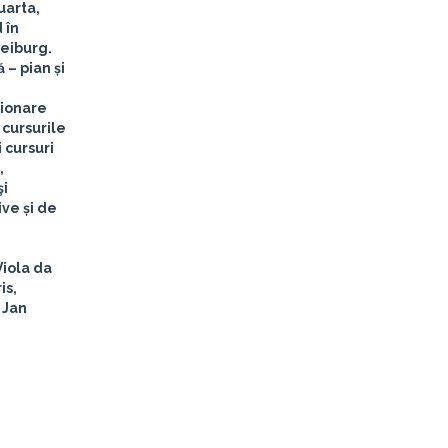
uarta,
 în
reiburg.
 – pian și
ţionare
 cursurile
 cursuri
,
şi
ve și de
Viola da
is,
 Jan