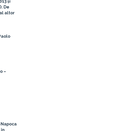
013 și
O. De
l altor
Paolo
o –
j-Napoca
 în