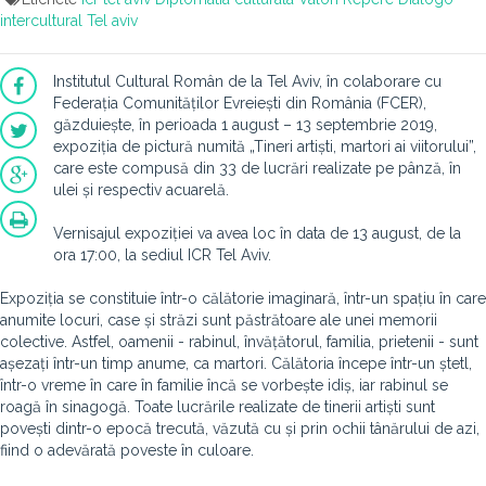
intercultural
Tel aviv
Institutul Cultural Român de la Tel Aviv, în colaborare cu
Federația Comunităților Evreiești din România (FCER),
găzduiește, în perioada 1 august – 13 septembrie 2019,
expoziția de pictură numită „Tineri artiști, martori ai viitorului”,
care este compusă din 33 de lucrări realizate pe pânză, în
ulei și respectiv acuarelă.
Vernisajul expoziției va avea loc în data de 13 august, de la
ora 17:00, la sediul ICR Tel Aviv.
Expoziția se constituie într-o călătorie imaginară, într-un spațiu în care
anumite locuri, case și străzi sunt păstrătoare ale unei memorii
colective. Astfel, oamenii - rabinul, învățătorul, familia, prietenii - sunt
așezați într-un timp anume, ca martori. Călătoria începe într-un ștetl,
într-o vreme în care în familie încă se vorbește idiș, iar rabinul se
roagă în sinagogă. Toate lucrările realizate de tinerii artiști sunt
povești dintr-o epocă trecută, văzută cu și prin ochii tânărului de azi,
fiind o adevărată poveste în culoare.