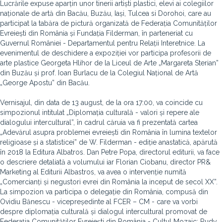
Lucrările expuse aparțin unor tinerii artiști plastici, elevi ai colegiilor
naționale de artă din Bacău, Buzău, Iași, Tulcea si Dorohoi, care au
participat la tabăra de pictură organizată de Federația Comunităților
Evreiești din România și Fundația Filderman, în parteneriat cu
Guvernul României - Departamentul pentru Relații Interetnice. La
evenimentul de deschidere a expoziției vor participa profesorii de
arte plastice Georgeta Hlihor de la Liceul de Arte „Margareta Sterian”
din Buzău și prof. Ioan Burlacu de la Colegiul Național de Artă
„George Apostu” din Bacău.
Vernisajul, din data de 13 august, de la ora 17:00, va coincide cu
simpozionul intitulat „Diplomația culturală - valori și repere ale
dialogului intercultural”, în cadrul căruia va fi prezentată cartea
„Adevărul asupra problemei evreiești din România în lumina textelor
religioase și a statisticei” de W. Filderman - ediție anastatică, apărută
în 2018 la Editura Albatros. Dan Petre Popa, directorul editurii, va face
o descriere detaliată a volumului iar Florian Ciobanu, director PR&
Marketing al Editurii Albastros, va avea o intervenție numită
„Comercianți și negustori evrei din România la inceput de secol XX”.
La simpozion va participa o delegație din România, compusă din
Ovidiu Bănescu - vicepreședinte al FCER – CM - care va vorbi
despre diplomația culturală și dialogul intercultural promovat de
Federația Comunităților Evreiești din România - Cultul Mozaic; Rudy