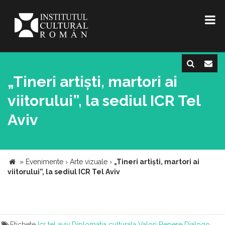
„Tineri artiști, martori ai
viitorului”, la sediul ICR Tel
Aviv
»
Evenimente
›
Arte vizuale
›
„Tineri artiști, martori ai
viitorului”, la sediul ICR Tel Aviv
Etichete
Icr tel aviv
Diplomatia culturala
Valori
Repere
Dialogo