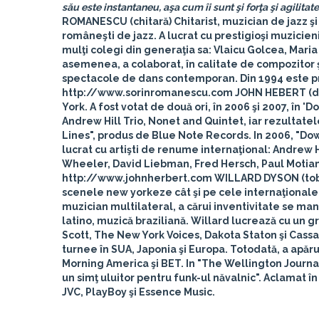
său este instantaneu, aşa cum îi sunt şi forţa şi agilit
ROMANESCU (chitară)
Chitarist, muzician de jazz 
româneşti de jazz. A lucrat cu prestigioşi muzicien
mulţi colegi din generaţia sa: Vlaicu Golcea, Mari
asemenea, a colaborat, în calitate de compozitor 
spectacole de dans contemporan. Din 1994 este pr
http://www.sorinromanescu.com
JOHN HEBERT (d
York. A fost votat de două ori, în 2006 şi 2007, în 'D
Andrew Hill Trio, Nonet and Quintet, iar rezultatel
Lines", produs de Blue Note Records. In 2006, "Do
lucrat cu artişti de renume internaţional: Andrew 
Wheeler, David Liebman, Fred Hersch, Paul Motian,
http://www.johnherbert.com
WILLARD DYSON (to
scenele new yorkeze cât şi pe cele internaţionale, 
muzician multilateral, a cărui inventivitate se man
latino, muzică braziliană. Willard lucrează cu un g
Scott, The New York Voices, Dakota Staton şi Cassa
turnee în SUA, Japonia şi Europa. Totodată, a apăr
Morning America şi BET. In "The Wellington Journal" 
un simţ uluitor pentru funk-ul năvalnic". Aclamat î
JVC, PlayBoy şi Essence Music.