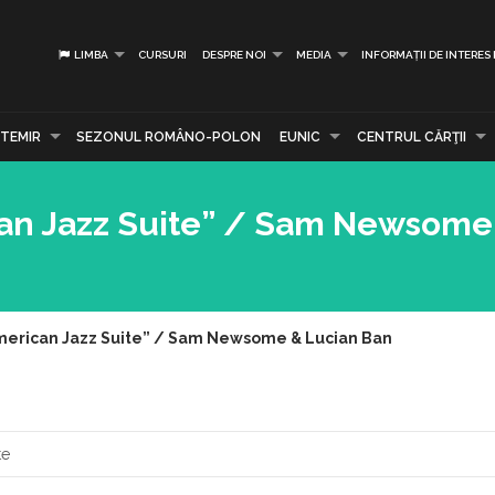
LIMBA
CURSURI
DESPRE NOI
MEDIA
INFORMAȚII DE INTERES
TEMIR
SEZONUL ROMÂNO-POLON
EUNIC
CENTRUL CĂRŢII
n Jazz Suite” / Sam Newsome
erican Jazz Suite” / Sam Newsome & Lucian Ban
te