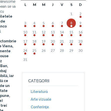
am Newsome
L
M
M
J
V
S
D
pean se va
 cu
1
2
iletele
e de
3
4
5
6
7
8
9
anco
l
10
11
12
13
14
15
16
octombrie
17
18
19
20
21
22
23
e
Viena
,
24
25
26
27
28
29
30
imente
house
31
zz
 Ban,
mbaj
bilă, iar
CATEGORII
tă ce
 de un
ătate
Literatură
spune,
Arte vizuale
e)
trei
Conferinţe
te