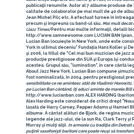
publicaţii renumite. Autor al 7 albume produse de
calitate de colaborator pe mai mult de 40 de alb
Jean Michel Pilc etc. A efectuat turnee în întreag
precum şi împreună cu band-ul său.
Mai mult decât 
(Jazz Times)
Pentru mai multe informaţii, detalii biog
http://www.samnewsome.com
LUCIAN BAN (pian, 
Lucian Ban locuieşte în New York, unde este consid
York în ultimul deceniu" Fundaţia Hans Koller şi De
şi 2006, la titlul de "Cel mai bun muzician de jazz a
producţie prestigioase din SUA şi Europa.Işi conduc
acestea. Grupul său, "lumination", în care cântă le
About Jazz New York. Lucian Ban compune şimuzică p
fost nominalizată, în 2004, pentru prestigiosul pr
sensibilitate ce ne amintesc atât de Vladimir Horowitz, 
pe Lucian Ban cântând, îţi aduci aminte de marele Bil
http://www.lucianban.com
ALEX HARDING (baritone
Alex Harding este considerat de critici drept "No
lăsată de Harry Carney, Pepper Adams şi Hamiet Blui
albume. A cântat alâturi de Bjork, de regina muzic
legende ale jazz-ului, de la sun Ra, Clark Terry ş
Murray şi mulţi alţii.
In armonie cu tradiţia din Detroit
puţinii saxofonişti baritoni care poate reuşi să transf