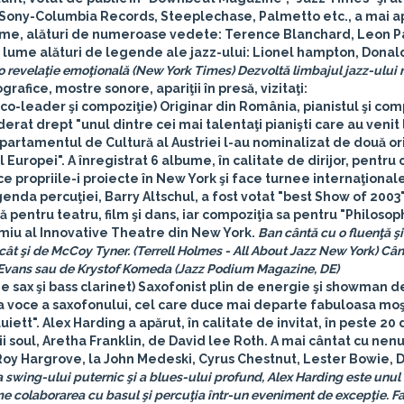
 Sony-Columbia Records, Steeplechase, Palmetto etc., a mai apă
ume, alături de numeroase vedete: Terence Blanchard, Leon P
a lume alături de legende ale jazz-ului: Lionel hampton, Donal
o revelaţie emoţională (New York Times)
Dezvoltă limbajul jazz-ului
rafice, mostre sonore, apariţii în presă, vizitaţi:
co-leader şi compoziţie)
Originar din România, pianistul şi com
erat drept "unul dintre cei mai talentaţi pianişti care au venit
partamentul de Cultură al Austriei l-au nominalizat de două ori
l Europei". A înregistrat 6 albume, în calitate de dirijor, pentru
e propriile-i proiecte în New York şi face turnee internaţional
genda percuţiei, Barry Altschul, a fost votat "best Show of 2003"
entru teatru, film şi dans, iar compoziţia sa pentru "Philosop
emiu al Innovative Theatre din New York.
Ban cântă cu o fluenţă şi
cât şi de McCoy Tyner. (Terrell Holmes - All About Jazz New York)
Când
l Evans sau de Krystof Komeda (Jazz Podium Magazine, DE)
 sax şi bass clarinet)
Saxofonist plin de energie şi showman de
ua voce a saxofonului, cel care duce mai departe fabuloasa mo
ett". Alex Harding a apărut, în calitate de invitat, în peste 20
ii soul, Aretha Franklin, de David lee Roth. A mai cântat cu ne
i Roy Hargrove, la John Medeski, Cyrus Chestnut, Lester Bowie, 
 a swing-ului puternic şi a blues-ului profund, Alex Harding este unul 
orme colaborarea cu basul şi percuţia într-un eveniment de excepţie. 