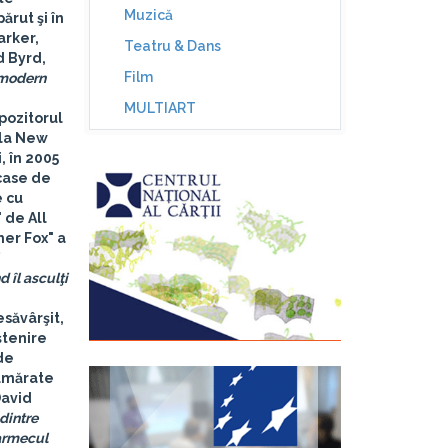
Muzică
rut şi în
arker,
Teatru & Dans
d Byrd,
Film
 modern
MULTIART
pozitorul
 la New
, în 2005
 case de
e cu
 de All
her Fox" a
 îl asculţi
săvârşit,
ştenire
 de
numărate
David
dintre
Farmecul