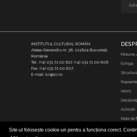
DESP
INSTITUTUL CULTURAL ROMÂN
Aleea Alexandru nr. 38, 011824 București,
Misiune 
România
Tel.: (+4) 031 71 00 627, (+4) 031 71 00 606
Echipa
Fax: (+4) 031 71 00 607
Structur
E-mail: icr@icr.ro
Rapoarte 
Istoric
Declaraţi
Achizitii
Nota de 
Contact
Site-ul folosește cookie-uri pentru a funcționa corect. Contin
Cookies &