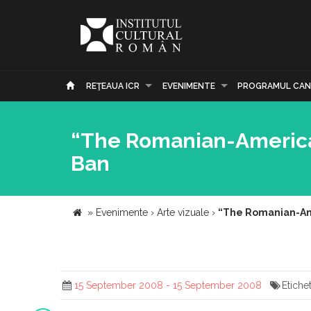
REŢEAUA ICR
EVENIMENTE
PROGRAMUL CAN
“The Romanian-America
Ban
»
Evenimente
›
Arte vizuale
›
“The Romanian-Am
15 September 2008 - 15 September 2008
Etiche