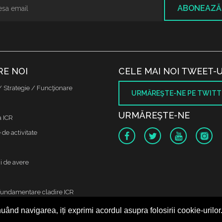
ABONEAZĂ
RE NOI
CELE MAI NOI TWEET-U
/ Strategie / Funcţionare
URMĂREŞTE-NE PE TWITT
URMĂREŞTE-NE
a ICR
de activitate
i de avere
fundamentare cladire ICR
uând navigarea, iți exprimi acordul asupra folosirii cookie-urilor
 protectia datelor