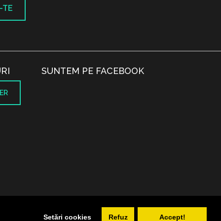
-TE
RI
SUNTEM PE FACEBOOK
ER
.
Setări cookies
Refuz
Accept!