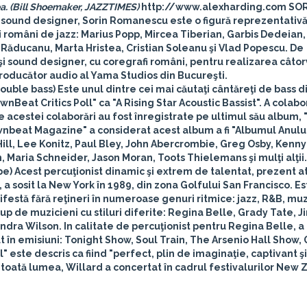
atea. (Bill Shoemaker, JAZZTIMES)
http://www.alexharding.com
SOR
şi sound designer, Sorin Romanescu este o figură reprezentativă
i români de jazz: Marius Popp, Mircea Tiberian, Garbis Dedeian,
a Răducanu, Marta Hristea, Cristian Soleanu şi Vlad Popescu. De
şi sound designer, cu coregrafi români, pentru realizarea câto
oducător audio al Yama Studios din Bucureşti.
ouble bass)
Este unul dintre cei mai căutaţi cântăreţi de bass 
ownBeat Critics Poll" ca "A Rising Star Acoustic Bassist". A colabo
e acestei colaborări au fost înregistrate pe ultimul său album,
wnbeat Magazine" a considerat acest album a fi "Albumul Anului
Hill, Lee Konitz, Paul Bley, John Abercrombie, Greg Osby, Kenny
 Maria Schneider, Jason Moran, Toots Thielemans şi mulţi alţii.
be)
Acest percuţionist dinamic şi extrem de talentat, prezent a
a sosit la New York în 1989, din zona Golfului San Francisco. Es
ifestă fără reţineri în numeroase genuri ritmice: jazz, R&B, mu
rup de muzicieni cu stiluri diferite: Regina Belle, Grady Tate, 
ndra Wilson. In calitate de percuţionist pentru Regina Belle, a
ut în emisiuni: Tonight Show, Soul Train, The Arsenio Hall Show,
este descris ca fiind "perfect, plin de imaginaţie, captivant şi 
n toată lumea, Willard a concertat în cadrul festivalurilor New