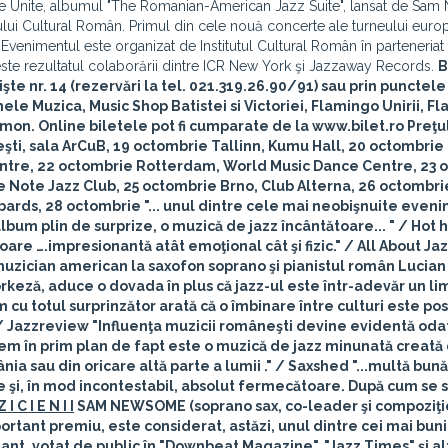
ele Unite, albumul "The Romanian-American Jazz Suite", lansat de S
utului Cultural Român. Primul din cele nouă concerte ale turneului euro
Evenimentul este organizat de Institutul Cultural Român în parteneriat
e rezultatul colaborării dintre ICR New York şi Jazzaway Records.
B
işte nr. 14 (rezervări la tel. 021.319.26.90/91) sau prin punctel
ele Muzica, Music Shop Batistei si Victoriei, Flamingo Unirii, Fl
imon. Online biletele pot fi cumparate de la
www.bilet.ro
Preţu
şti
, sala ArCuB, 19 octombrie
Tallinn
, Kumu Hall, 20 octombrie
ntre, 22 octombrie
Rotterdam
, World Music Dance Centre, 23 
ue Note Jazz Club, 25 octombrie
Brno
, Club Alterna, 26 octombri
bards, 28 octombrie "... unul dintre cele mai neobişnuite even
 album plin de surprize, o muzică de jazz încântătoare... " /
Hot 
re ….impresionantă atât emoţional cât şi fizic." /
All About Ja
zician american la saxofon soprano şi pianistul român Lucian
keză, aduce o dovada în plus că jazz-ul este într-adevăr un li
 cu totul surprinzător arată că o îmbinare între culturi este posi
/
Jazzreview
"Influenţa muzicii româneşti devine evidentă oda
vem în prim plan de fapt este o muzică de jazz minunată creată
ia sau din oricare altă parte a lumii ." /
Saxshed
"...multă bun
 şi, în mod incontestabil, absolut fermecătoare. După cum se 
 I C I E N I I
SAM NEWSOME (soprano sax, co-leader şi compoziţi
tant premiu, este considerat, astăzi, unul dintre cei mai buni 
tant, votat de public în "Downbeat Magazine", "Jazz Times" şi al