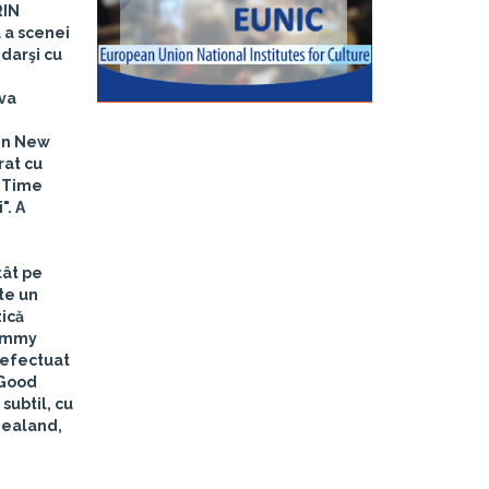
IN
 a scenei
 darşi cu
rva
din New
rat cu
 "Time
". A
tât pe
te un
zică
Jimmy
 efectuat
 Good
subtil, cu
 Zealand,