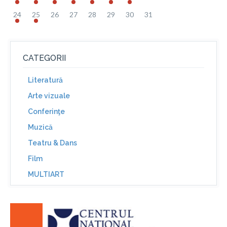
24
25
26
27
28
29
30
31
CATEGORII
Literatură
Arte vizuale
Conferinţe
Muzică
Teatru & Dans
Film
MULTIART