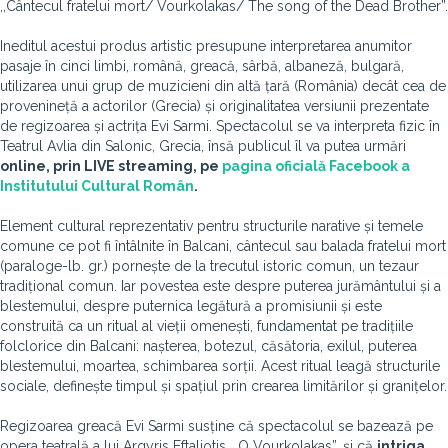
,,Cântecul fratelui mort/ Vourkolakas/ The song of the Dead Brother”.
Ineditul acestui produs artistic presupune interpretarea anumitor
pasaje în cinci limbi, română, greacă, sârbă, albaneză, bulgară,
utilizarea unui grup de muzicieni din altă țară (România) decât cea de
provenineță a actorilor (Grecia) și originalitatea versiunii prezentate
de regizoarea și actrița Evi Sarmi. Spectacolul se va interpreta fizic în
Teatrul Avlia din Salonic, Grecia, însă publicul îl va putea urmări
online, prin LIVE streaming, pe
pagina oficială Facebook a
Institutului Cultural Român
.
Element cultural reprezentativ pentru structurile narative și temele
comune ce pot fi întâlnite în Balcani, cântecul sau balada fratelui mort
(paraloge-lb. gr.) pornește de la trecutul istoric comun, un tezaur
tradițional comun. Iar povestea este despre puterea jurământului și a
blestemului, despre puternica legătură a promisiunii și este
construită ca un ritual al vieții omenești, fundamentat pe tradițiile
folclorice din Balcani: nașterea, botezul, căsătoria, exilul, puterea
blestemului, moartea, schimbarea sorții. Acest ritual leagă structurile
sociale, definește timpul și spațiul prin crearea limitărilor și granițelor.
Regizoarea greacă Evi Sarmi susține că spectacolul se bazează pe
opera teatrală a lui Argyris Eftaliotis, „O Vourkolakas”, și că
intriga