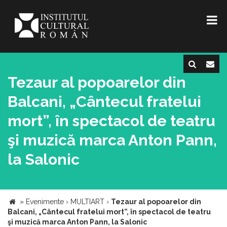
Tezaur al popoarelor din
Balcani, „Cântecul fratelui
mort”, în spectacol de teatru
şi muzică marca Anton Pann,
la Salonic
»
Evenimente
›
MULTIART
›
Tezaur al popoarelor din
Balcani, „Cântecul fratelui mort”, în spectacol de teatru
şi muzică marca Anton Pann, la Salonic