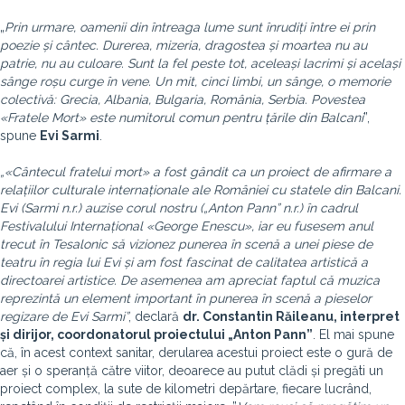
„
Prin urmare, oamenii din întreaga lume sunt înrudiți între ei prin
poezie și cântec. Durerea, mizeria, dragostea și moartea nu au
patrie, nu au culoare. Sunt la fel peste tot, aceleași lacrimi și același
sânge roșu curge în vene. Un mit, cinci limbi, un sânge, o memorie
colectivă: Grecia, Albania, Bulgaria, România, Serbia. Povestea
«Fratele Mort» este numitorul comun pentru țările din Balcani
”,
spune
Evi Sarmi
.
„«Cântecul fratelui mort» a fost gândit ca un proiect de afirmare a
relațiilor culturale internaționale ale României cu statele din Balcani.
Evi (Sarmi n.r.) auzise corul nostru („Anton Pann” n.r.) în cadrul
Festivalului Internațional «George Enescu», iar eu fusesem anul
trecut în Tesalonic să vizionez punerea în scenă a unei piese de
teatru în regia lui Evi și am fost fascinat de calitatea artistică a
directoarei artistice. De asemenea am apreciat faptul că muzica
reprezintă un element important în punerea în scenă a pieselor
regizare de Evi Sarmi”
, declară
dr. Constantin Răileanu, interpret
și dirijor, coordonatorul proiectului „Anton Pann”
. El mai spune
că, în acest context sanitar, derularea acestui proiect este o gură de
aer și o speranță către viitor, deoarece au putut clădi și pregăti un
proiect complex, la sute de kilometri depărtare, fiecare lucrând,