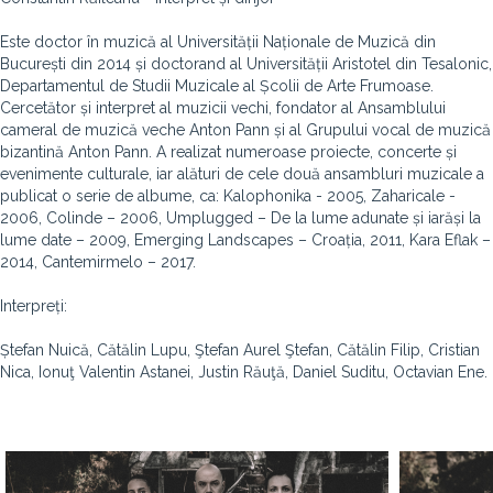
Este doctor în muzică al Universității Naționale de Muzică din
București din 2014 și doctorand al Universității Aristotel din Tesalonic,
Departamentul de Studii Muzicale al Școlii de Arte Frumoase.
Cercetător și interpret al muzicii vechi, fondator al Ansamblului
cameral de muzică veche Anton Pann și al Grupului vocal de muzică
bizantină Anton Pann. A realizat numeroase proiecte, concerte și
evenimente culturale, iar alături de cele două ansambluri muzicale a
publicat o serie de albume, ca: Kalophonika - 2005, Zaharicale -
2006, Colinde – 2006, Umplugged – De la lume adunate și iarăși la
lume date – 2009, Emerging Landscapes – Croația, 2011, Kara Eflak –
2014, Cantemirmelo – 2017.
Interpreți:
Ștefan Nuică, Cătălin Lupu, Ştefan Aurel Ştefan, Cătălin Filip, Cristian
Nica, Ionuţ Valentin Astanei, Justin Răuţă, Daniel Suditu, Octavian Ene.