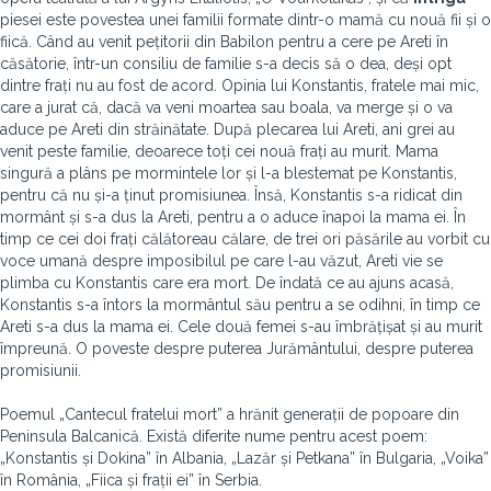
piesei este povestea unei familii formate dintr-o mamă cu nouă fii și o
fiică. Când au venit pețitorii din Babilon pentru a cere pe Areti în
căsătorie, într-un consiliu de familie s-a decis să o dea, deși opt
dintre frați nu au fost de acord. Opinia lui Konstantis, fratele mai mic,
care a jurat că, dacă va veni moartea sau boala, va merge și o va
aduce pe Areti din străinătate. După plecarea lui Areti, ani grei au
venit peste familie, deoarece toți cei nouă frați au murit. Mama
singură a plâns pe mormintele lor și l-a blestemat pe Konstantis,
pentru că nu și-a ținut promisiunea. Însă, Konstantis s-a ridicat din
mormânt și s-a dus la Areti, pentru a o aduce înapoi la mama ei. În
timp ce cei doi frați călătoreau călare, de trei ori păsările au vorbit cu
voce umană despre imposibilul pe care l-au văzut, Areti vie se
plimba cu Konstantis care era mort. De îndată ce au ajuns acasă,
Konstantis s-a întors la mormântul său pentru a se odihni, în timp ce
Areti s-a dus la mama ei. Cele două femei s-au îmbrățișat și au murit
împreună. O poveste despre puterea Jurământului, despre puterea
promisiunii.
Poemul „Cantecul fratelui mort” a hrănit generații de popoare din
Peninsula Balcanică. Există diferite nume pentru acest poem:
„Konstantis și Dokina” în Albania, „Lazăr și Petkana” în Bulgaria, „Voika”
în România, „Fiica și frații ei” în Serbia.