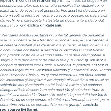
repetând în condiții de restricții majore. ”
Vom reuși să pregătim un
spectacol complex, plin de emoție, semnificații și rădăcini ce ne
leagă strict de acest areal geografic. Prin acest fel de colaborări
putem sublinia înfrățirea noastră cu aceste popoare ce există încă
din vechime și care poate fi atestată de documente și de fondul
cultural comun
”, explică
dr. Răileanu
.
”
Realizarea acestui spectacol în contextul generat de pandemie
vine ca o încercare de a transforma problemele pe care pandemia
le creează constant și să devenim mai puternici în fața lor. Am avut
o comunicare constantă și deschisă cu Institutul Cultural Român
prin prietenii noștri de la «Anton Pann», care ne-a oferit putere și
sprijin în fața problemelor pe care ni le-a pus Covid 19. Am avut o
cooperare minunată între Grecia și România. În practică, am fost în
continuă legătură cu Constantin Răileanu și Ansamblul vocal «Anton
Pann Byzantine Choir»și, cu ajutorul internetului, am făcut schimb
de videoclipuri și înregistrări, am depășit dificultățile și am reușit să
schimbăm idei și materiale, astfel încât să existe și să continue
dialogul artistic deschis între cele două țări și cele două trupe în
paralel, una lucrând în Grecia și în același timp cealaltă lucrând în
România, cu un scop comun, o întâlnire-performanță comună pe 31
octombrie. Arta nu se oprește. Arta nu are granițe
”, conchide
regizoarea Evi Sarmi
.