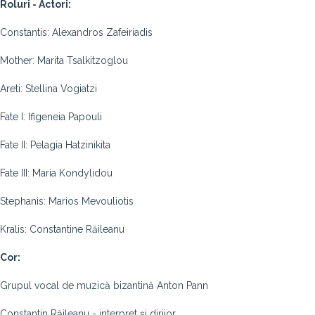
Roluri - Actori:
Constantis: Alexandros Zafeiriadis
Mother: Marita Tsalkitzoglou
Areti: Stellina Vogiatzi
Fate I: Ifigeneia Papouli
Fate II: Pelagia Hatzinikita
Fate III: Maria Kondylidou
Stephanis: Marios Mevouliotis
Kralis: Constantine Răileanu
Cor:
Grupul vocal de muzică bizantină Anton Pann
Constantin Răileanu - interpret și dirijor