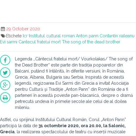
29 October 2020
Etichete
Icr
Institutul cultural roman
Anton pann
Contantin raileanu
Evi sarmi
Cantecul fratelui mort
The song of the dead brother
Legenda ,,Cântecul fratelui mort/ Vourkolakas/ The song of
the Dead Brother“ este parte din tradiția popoarelor din
Balcani, putând fi întâlnită, în diferite versiuni, în România,
Grecia, Albania, Bulgaria sau Serbia. Inspirată de această
legendă, regizoarea Evi Sarmi din Grecia a invitat Asociaţia
pentru Cultură şi Tradiţie „Anton Pann” din România de a fi
parteneri în această poveste pan-blacanică, despre o dramă
petrecută undeva în primele secole ale celui de al doilea
mileniu.
Astfel, cu sprijinul Institutului Cultural Român, Corul „Anton Pann”
participă la data de
31 octombrie 2020, ora 20.00, la Salonic,
Grecia
, la realizarea spectacolului de teatru cu inserții muzicale