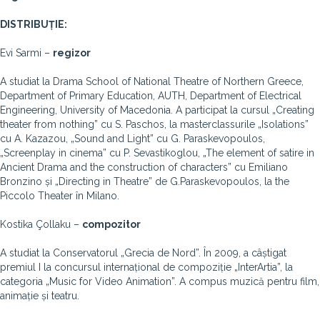
DISTRIBUȚIE:
Evi Sarmi –
regizor
A studiat la Drama School of National Theatre of Northern Greece,
Department of Primary Education, AUTH, Department of Electrical
Engineering, University of Macedonia. A participat la cursul „Creating
theater from nothing” cu S. Paschos, la masterclassurile „Isolations”
cu A. Kazazou, „Sound and Light” cu G. Paraskevopoulos,
„Screenplay in cinema” cu P. Sevastikoglou, „The element of satire in
Ancient Drama and the construction of characters” cu Emiliano
Bronzino și „Directing in Theatre” de G.Paraskevopoulos, la the
Piccolo Theater în Milano.
Kostika Çollaku –
compozitor
A studiat la Conservatorul „Grecia de Nord”. În 2009, a câștigat
premiul I la concursul internațional de compoziție „InterArtia”, la
categoria „Music for Video Animation”. A compus muzică pentru film,
animație și teatru.