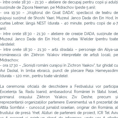
- între orele 18:30 - 21:30 – ateliere de decupaj pentru copii și adulți
susținute de Zipora Neeman, pe Midrachov (peste 5 ani);
- ora 19:30 – „Vrăjitorul din Givat DADA”, spectacol de teatru de
păpuși susținut de Shoshi Yaari, Muzeul Janco Dada din Ein Hod, în
curtea Leitner, lângă NEST (durata - 40 minute, pentru copii de 4-7
ani);
- între orele 18:30 - 21:30 – ateliere de creație DADA, susținute de
Muzeul Janco Dada din Ein Hod, în curtea Wielder (pentru toate
vârstele);
- între orele 18:30 - 21:30 – artă stradală – personaje din Aliya-ua
românească din Zikhron Ya'akov interpretate de artiști locali, pe
Midrachov;
- ora 17:30 – „Sioniști români curajoși în Zichron Yaakov”, tur ghidat cu
Avi Daskal, în limba ebraică, punct de plecare Piața Hameyasdim
(durata – 120 min., pentru toate vârstele).
La ceremonia oficială de deschidere a Festivalului vor participa
Excelența Sa, Radu Ioanid, ambasadorul României în Statul Israel,
primarul orașului Zikhron Ya'akov, Ziv Deshe, precum și
reprezentanții organizațiilor partenere. Evenimentul va fi prezentat de
Attila Somfalvi - cunoscut jurnalist israelian, originar din România, al
trustului de presă Ynet. Alături de partenerii de proiect, ICR Tel Aviv