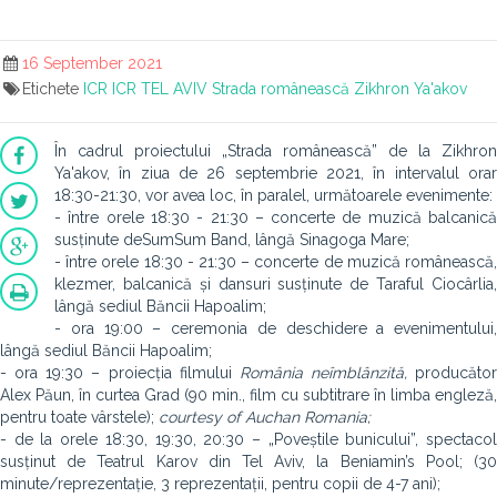
16 September 2021
Etichete
ICR
ICR TEL AVIV
Strada românească
Zikhron Ya'akov
În cadrul proiectului „Strada românească” de la Zikhron
Ya'akov, în ziua de 26 septembrie 2021, în intervalul orar
18:30-21:30, vor avea loc, în paralel, următoarele evenimente:
- între orele 18:30 - 21:30 – concerte de muzică balcanică
susținute deSumSum Band, lângă Sinagoga Mare;
- între orele 18:30 - 21:30 – concerte de muzică românească,
klezmer, balcanică și dansuri susținute de Taraful Ciocârlia,
lângă sediul Băncii Hapoalim;
- ora 19:00 – ceremonia de deschidere a evenimentului,
lângă sediul Băncii Hapoalim;
- ora 19:30 – proiecția filmului
România neîmblânzită,
producător
Alex Păun, în curtea Grad (90 min., film cu subtitrare în limba engleză,
pentru toate vârstele);
courtesy of Auchan Romania;
- de la orele 18:30, 19:30, 20:30 – „Poveștile bunicului”, spectacol
susținut de Teatrul Karov din Tel Aviv, la Beniamin’s Pool; (30
minute/reprezentație, 3 reprezentații, pentru copii de 4-7 ani);