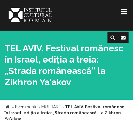
TEL AVIV. Festival românesc
în Israel, ediția a treia:
„Strada românească” la
Zikhron Ya'akov
»
Evenimente
›
MULTIART
›
TEL AVIV. Festival românesc
în Israel, ediția a treia: „Strada românească” la Zikhron
Ya'akov