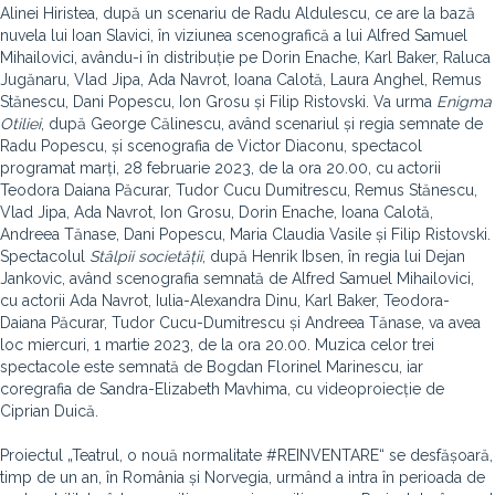
Alinei Hiristea, după un scenariu de Radu Aldulescu, ce are la bază
nuvela lui Ioan Slavici, în viziunea scenografică a lui Alfred Samuel
Mihailovici, avându-i în distribuție pe Dorin Enache, Karl Baker, Raluca
Jugănaru, Vlad Jipa, Ada Navrot, Ioana Calotă, Laura Anghel, Remus
Stănescu, Dani Popescu, Ion Grosu și Filip Ristovski. Va urma
Enigma
Otiliei
, după George Călinescu, având scenariul și regia semnate de
Radu Popescu, și scenografia de Victor Diaconu, spectacol
programat marți, 28 februarie 2023, de la ora 20.00, cu actorii
Teodora Daiana Păcurar, Tudor Cucu Dumitrescu, Remus Stănescu,
Vlad Jipa, Ada Navrot, Ion Grosu, Dorin Enache, Ioana Calotă,
Andreea Tănase, Dani Popescu, Maria Claudia Vasile și Filip Ristovski.
Spectacolul
Stâlpii societății
, după Henrik Ibsen, în regia lui Dejan
Jankovic, având scenografia semnată de Alfred Samuel Mihailovici,
cu actorii Ada Navrot, Iulia-Alexandra Dinu, Karl Baker, Teodora-
Daiana Păcurar, Tudor Cucu-Dumitrescu și Andreea Tănase, va avea
loc miercuri, 1 martie 2023, de la ora 20.00. Muzica celor trei
spectacole este semnată de Bogdan Florinel Marinescu, iar
coregrafia de Sandra-Elizabeth Mavhima, cu videoproiecție de
Ciprian Duică.
Proiectul „Teatrul, o nouă normalitate #REINVENTARE“ se desfășoară,
timp de un an, în România și Norvegia, urmând a intra în perioada de