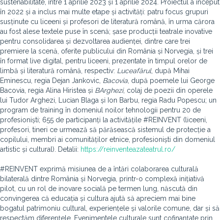
sustenabilitate, între 1 aprilie 2023 și 1 aprilie 2024. Proiectul a început
în 2022 și a inclus mai multe etape și activități: patru focus grupuri
susținute cu liceeni și profesori de literatură română, în urma cărora
au fost alese textele puse în scenă; șase producții teatrale inovative
pentru consolidarea și dezvoltarea audienței, dintre care trei
premiere la scenă, oferite publicului din România și Norvegia, și trei
în format live digital, pentru liceeni, prezentate în timpul orelor de
limbă și literatură română, respectiv:
Luceafărul
, după Mihai
Eminescu, regia Dejan Jankovic,
Bacovia
, după poemele lui George
Bacovia, regia Alina Hiristea și
BArghezi
, colaj de poezii din operele
lui Tudor Arghezi, Lucian Blaga și Ion Barbu, regia Radu Popescu; un
program de training în domeniul noilor tehnologii pentru 20 de
profesioniști; 655 de participanți la activitățile #REINVENT (liceeni,
profesori, tineri ce urmează să părăsească sistemul de protecție a
copilului, membri ai comunităților etnice, profesioniști din domeniul
artistic și cultural). Detalii:
https://reinventeazateatrul.ro/
#REINVENT exprimă misiunea de a întări colaborarea culturală
bilaterală dintre România și Norvegia, printr-o complexă inițiativă
pilot, cu un rol de inovare socială pe termen lung, născută din
convingerea că educația și cultura ajută să apreciem mai bine
bogatul patrimoniu cultural, experiențele și valorile comune, dar și să
respectăm diferențele. Evenimentele culturale sunt cofinanțate prin