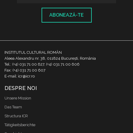
ABONEAZĂ-TE
INSTITUTUL CULTURAL ROMÂN
Aleea Alexandru nr. 38, 011824 București, România
Tel.: (+4) 031 71 00 627, (+4) 031 71 00 606
Fax: (+4) 031 71 00 607
E-mail: icr@icr.ro
DESPRE NOI
Unsere Mission
Das Team
Structura ICR
Tätigkeitsberichte