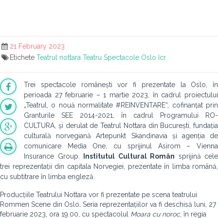
21 February 2023
Etichete
Teatrul nottara
Teatru
Spectacole
Oslo
Icr
Trei spectacole românești vor fi prezentate la Oslo, în
perioada 27 februarie – 1 martie 2023, în cadrul proiectului
„Teatrul, o nouă normalitate #REINVENTARE“, cofinanțat prin
Granturile SEE 2014-2021, în cadrul Programului RO-
CULTURA, și derulat de Teatrul Nottara din București, fundația
culturală norvegiană Artepunkt Skandinavia și agenția de
comunicare Media One, cu sprijinul Asirom – Vienna
Insurance Group.
Institutul Cultural Român
sprijină cele
trei reprezentații din capitala Norvegiei, prezentate în limba română,
cu subtitrare în limba engleză.
Producțiile Teatrului Nottara vor fi prezentate pe scena teatrului
Rommen Scene din Oslo. Seria reprezentațiilor va fi deschisă luni, 27
februarie 2023, ora 19.00, cu spectacolul
Moara cu noroc
, în regia