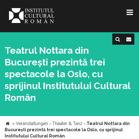
Teatrul Nottara din
București prezintă trei
spectacole la Oslo, cu
sprijinul Institutului Cultural
Român
»
Veranstaltungen
›
Theater & Tanz
›
Teatrul Nottara din
București prezintă trei spectacole la Oslo, cu sprijinul
Institutului Cultural Român