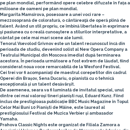
pe plan mondial, performând opere celebre difuzate în fața a
milioane de oameni pe plan mondial.
Margarita Mamsirova
, posesoare a unei voci rare –
mezzosoprană de coloratură, o cântăreaţă de operă plină de
talent. Având un stil propriu, ce îmbină libertatea în exprimare
şi pasiunea cu o reală cunoaştere a stilurilor interpretative, a
cântat pe cele mai mari scene ale lumii.
Tenorul
Vsevolod Grivnov
este un talent recunoscut încă din
perioada de studiu, devenind solist al New Opera Company a
Teatrului Municipal din Moscova imediat după terminarea
acestora. În perioada următoare a fost extrem de lăudat, fiind
considerat noua voce remarcabilă de la Wexford Festival.
Cei trei vor fi acompaniați de maestrul corepetitor din cadrul
Operei din Brașov,
Sena Ducariu
, o pianistă cu o tehnică
excepțională și un talent desăvârșit.
De asemenea, seara va fi luminată de invitatul special, unul
dintre cei mai valoroși tineri pianiști ruși,
Eduard Kunz
. Fiind
inclus de prestigioasa publicație BBC Music Magazine în Topul
Celor Mai Buni 10 Pianiști de Mâine, este laureat al
prestigiosului Festival de Muzica Verbier și ambasador
Yamaha.
Prahova Classic Nights
este organizat de Filiala Zamora a