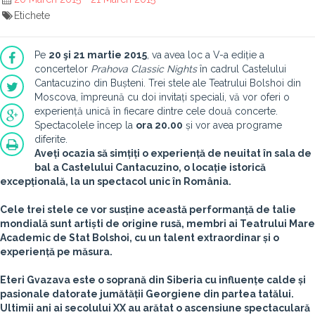
Etichete
Pe
20 şi 21 martie 2015
, va avea loc a V-a ediție a
concertelor
Prahova Classic Nights
în cadrul Castelului
Cantacuzino din Bușteni. Trei stele ale Teatrului Bolshoi din
Moscova, împreună cu doi invitați speciali, vă vor oferi o
experiență unică în fiecare dintre cele două concerte.
Spectacolele încep la
ora 20.00
și vor avea programe
diferite.
Aveți ocazia să simțiți o experiență de neuitat în sala de
bal a Castelului Cantacuzino, o locație istorică
excepțională, la un spectacol unic în România.
Cele trei stele ce vor susține această performanță de talie
mondială sunt artiști de origine rusă, membri ai Teatrului Mare
Academic de Stat Bolshoi, cu un talent extraordinar și o
experiență pe măsura.
Eteri Gvazava
este o soprană din Siberia cu influențe calde și
pasionale datorate jumătății Georgiene din partea tatălui.
Ultimii ani ai secolului XX au arătat o ascensiune spectaculară