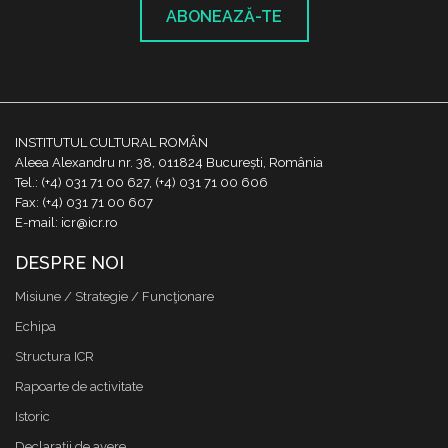
ABONEAZĂ-TE
INSTITUTUL CULTURAL ROMÂN
Aleea Alexandru nr. 38, 011824 București, România
Tel.: (+4) 031 71 00 627, (+4) 031 71 00 606
Fax: (+4) 031 71 00 607
E-mail: icr@icr.ro
DESPRE NOI
Misiune / Strategie / Funcţionare
Echipa
Structura ICR
Rapoarte de activitate
Istoric
Declaraţii de avere