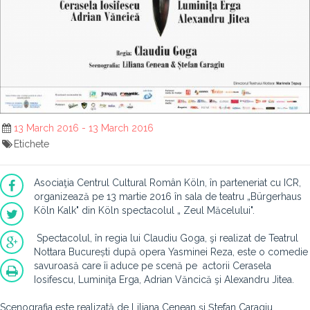
13 March 2016 - 13 March 2016
Etichete
Asociaţia Centrul Cultural Român Köln, în parteneriat cu ICR,
organizează pe 13 martie 2016 în sala de teatru „Bürgerhaus
Köln Kalk" din Köln spectacolul „ Zeul Măcelului".
Spectacolul, în regia lui Claudiu Goga, şi realizat de Teatrul
Nottara București după opera Yasminei Reza, este o comedie
savuroasă care îi aduce pe scenă pe actorii Cerasela
Iosifescu, Luminiţa Erga, Adrian Văncică şi Alexandru Jitea.
Scenografia este realizată de Liliana Cenean şi Ştefan Caragiu.