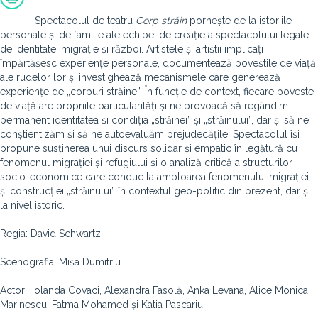
Spectacolul de teatru
Corp străin
pornește de la istoriile
personale și de familie ale echipei de creație a spectacolului legate
de identitate, migrație și război. Artistele și artiștii implicați
împărtășesc experiențe personale, documentează poveștile de viață
ale rudelor lor și investighează mecanismele care generează
experiențe de „corpuri străine”. În funcție de context, fiecare poveste
de viață are propriile particularități și ne provoacă să regândim
permanent identitatea și condiția „străinei” și „străinului”, dar și să ne
conștientizăm și să ne autoevaluăm prejudecățile. Spectacolul își
propune susținerea unui discurs solidar și empatic în legătură cu
fenomenul migrației și refugiului și o analiză critică a structurilor
socio-economice care conduc la amploarea fenomenului migrației
și construcției „străinului” în contextul geo-politic din prezent, dar și
la nivel istoric.
Regia: David Schwartz
Scenografia: Mișa Dumitriu
Actori: Iolanda Covaci, Alexandra Fasolă, Anka Levana, Alice Monica
Marinescu, Fatma Mohamed și Katia Pascariu