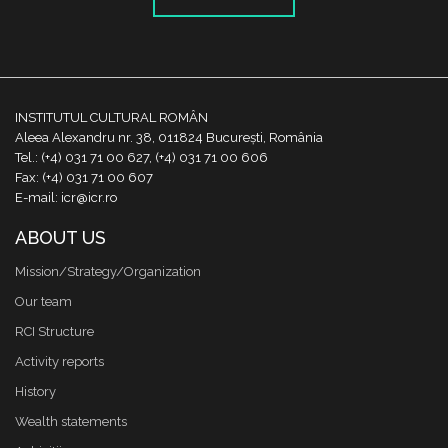
INSTITUTUL CULTURAL ROMÂN
Aleea Alexandru nr. 38, 011824 București, România
Tel.: (+4) 031 71 00 627, (+4) 031 71 00 606
Fax: (+4) 031 71 00 607
E-mail: icr@icr.ro
ABOUT US
Mission/Strategy/Organization
Our team
RCI Structure
Activity reports
History
Wealth statements