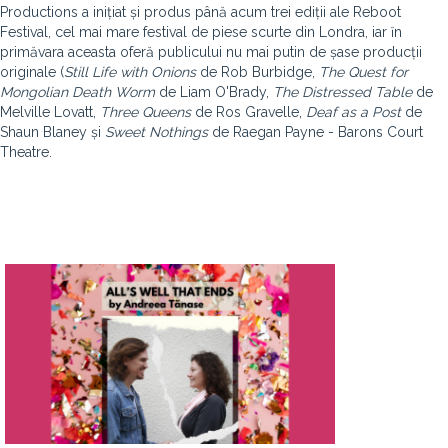
Productions a inițiat și produs până acum trei ediții ale Reboot
Festival, cel mai mare festival de piese scurte din Londra, iar ȋn
primăvara aceasta oferă publicului nu mai putin de șase producții
originale (
Still Life with Onions
de Rob Burbidge,
The Quest for
Mongolian Death Worm
de Liam O'Brady,
The Distressed Table
de
Melville Lovatt,
Three Queens
de Ros Gravelle,
Deaf as a Post
de
Shaun Blaney și
Sweet Nothings
de Raegan Payne - Barons Court
Theatre.