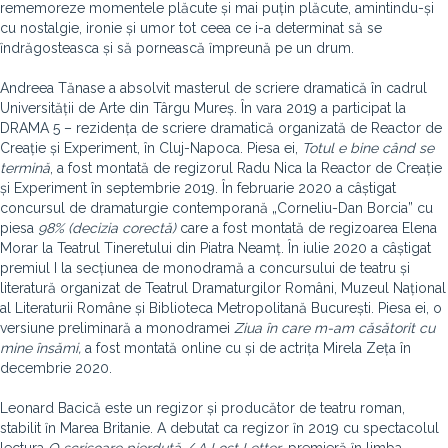
rememoreze momentele plăcute și mai puțin plăcute, amintindu-și
cu nostalgie, ironie și umor tot ceea ce i-a determinat să se
ȋndrăgosteasca și să pornească ȋmpreună pe un drum.
Andreea Tănase a absolvit masterul de scriere dramatică în cadrul
Universității de Arte din Târgu Mureș. În vara 2019 a participat la
DRAMA 5 – rezidența de scriere dramatică organizată de Reactor de
Creație și Experiment, în Cluj-Napoca. Piesa ei,
Totul e bine când se
termină
, a fost montată de regizorul Radu Nica la Reactor de Creație
și Experiment în septembrie 2019. În februarie 2020 a câștigat
concursul de dramaturgie contemporană „Corneliu-Dan Borcia” cu
piesa
98% (decizia corectă)
care a fost montată de regizoarea Elena
Morar la Teatrul Tineretului din Piatra Neamț. În iulie 2020 a câștigat
premiul I la secțiunea de monodramă a concursului de teatru și
literatură organizat de Teatrul Dramaturgilor Români, Muzeul Național
al Literaturii Române și Biblioteca Metropolitană București. Piesa ei, o
versiune preliminară a monodramei
Ziua în care m-am căsătorit cu
mine însămi,
a fost montată online cu și de actrița Mirela Zeța în
decembrie 2020.
Leonard Bacică este un regizor și producător de teatru roman,
stabilit ȋn Marea Britanie. A debutat ca regizor ȋn 2019 cu spectacolul