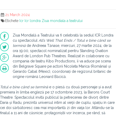
21 March 2024
Etichete
Icr
Icr londra
Ziua mondiala a teatrului
Ziua Mondială a Teatrului va fi celebrată la sediul ICR Londra
cu spectacolul
All’s Well That Ends / Totul e bine când se
termină
de Andreea Tănase, miercuri, 27 martie 2024, de la
ora 19:00, spectacol nominalizat pentru Standing Ovation
Award de London Pub Theatres. Realizat ȋn colaborare cu
compania de teatru Kibo Productions, ȋi va aduce pe scena
din Belgrave Square pe actorii Nicoleta Marica (România) și
Gerardo Cabal (Mexic), coordonați de regizorul britanic de
origine română Leonard Băcică.
Totul e bine când se termină
e o piesă cu două personaje și a avut
premiera în limba engleză pe 17 octombrie 2023, la Barons Court
Theatre. Spectacolul invită publicul la petrecerea de divorț dintre
Daria și Radu, prezintă universul intim al vieţii de cuplu, spațiu ȋn care
cei doi sărbătoresc cea mai importantă zi din viaţa lor. Aflându-se la
finalul a 11 ani de căsnicie, protagoniștii vor ȋncerca, pe rând, să