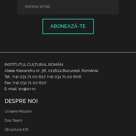
ABONEAZĂ-TE
INSTITUTUL CULTURAL ROMÂN
Aleea Alexandru nr. 38, 011824 București, România
Tel.: (+4) 031 71 00 627, (+4) 031 71 00 606
Fax: (+4) 031 71 00 607
E-mail: icr@icr.ro
DESPRE NOI
Unsere Mission
Das Team
Structura ICR