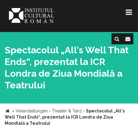
Spectacolul „All's Well That
Ends“, prezentat la ICR
Londra de Ziua Mondială a
Teatrului
»
Veranstaltungen
›
Theater & Tanz
›
Spectacolul „All's
Well That Ends“, prezentat la ICR Londra de Ziua
Mondială a Teatrului