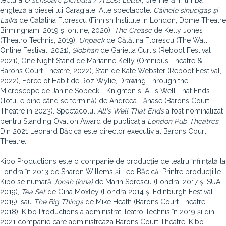
lectura
O scrisoare pierdută / A Lost Letter
, premieră ȋn limba
engleză a piesei lui Caragiale. Alte spectacole:
Câinele sinucigaș și
Laika
de Cătălina Florescu (Finnish Institute in London, Dome Theatre
Birmingham, 2019 și online, 2020),
The Crease
de Kelly Jones
(Theatro Technis, 2019),
Unpack
de Cătălina Florescu (The Wall
Online Festival, 2021),
Siobhan
de Gariella Curtis (Reboot Festival
2021), One Night Stand de Marianne Kelly (Omnibus Theatre &
Barons Court Theatre, 2022), Stan de Kate Webster (Reboot Festival,
2022), Force of Habit de Roz Wylie, Drawing Through the
Microscope de Janine Sobeck - Knighton si All's Well That Ends
(Totul e bine când se termină) de Andreea Tănase (Barons Court
Theatre în 2023). Spectacolul
All's Well That Ends
a fost nominalizat
pentru Standing Ovation Award de publicația
London Pub Theatres
.
Din 2021 Leonard Băcică este director executiv al Barons Court
Theatre.
Kibo Productions este o companie de producție de teatru ȋnființată la
Londra ȋn 2013 de Sharon Willems și Leo Băcică. Printre producțiile
Kibo se numară
Jonah
(Iona)
de Marin Sorescu (Londra, 2017 și SUA,
2019),
Tea Set
de Gina Moxley (Londra 2014 și Edinburgh Festival
2015), sau
The Big Things
de Mike Heath (Barons Court Theatre,
2018). Kibo Productions a administrat Teatro Technis ȋn 2019 și din
2021 companie care administreaza Barons Court Theatre. Kibo