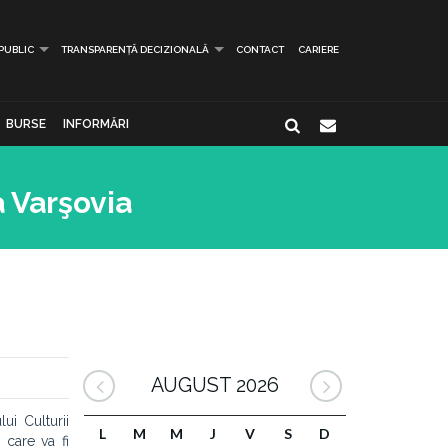
 PUBLIC
TRANSPARENȚĂ DECIZIONALĂ
CONTACT
CARIERE
BURSE
INFORMĂRI
a Varşovia
AUGUST 2026
ui Culturii
L
M
M
J
V
S
D
 care va fi