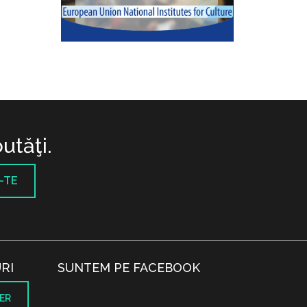
utăţi.
-TE
RI
SUNTEM PE FACEBOOK
ER