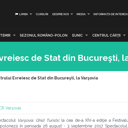
LIMBA
CURSURI
DESPRE NOI
MEDIA
INFORMAȚII DE INTERES
TEMIR
SEZONUL ROMÂNO-POLON
EUNIC
CENTRUL CĂRŢII
vreiesc de Stat din Bucureşti, l
rului Evreiesc de Stat din Bucureşti, la Varşovia
CR Varşovia
pectacolul
Varşovia: Ghid Turistic
la cea de-a XIV-a ediţie a Festivalul
ala poloneză în perioada 26 august - 3 septembrie 2017. Spectacolul,