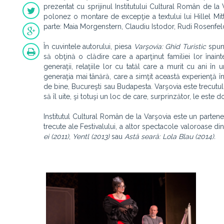
prezentat cu sprijinul Institutului Cultural Român de la
polonez o montare de excepţie a textului lui Hillel Mit
parte: Maia Morgenstern, Claudiu Istodor, Rudi Rosenfeld,
În cuvintele autorului, piesa
Varşovia: Ghid Turistic
spune
să obţină o clădire care a aparţinut familiei lor înain
generaţii, relaţiile lor cu tatăl care a murit cu ani în 
generaţia mai tânără, care a simţit această experienţă îng
de bine, Bucureşti sau Budapesta. Varşovia este trecutul pe 
să îl uite, şi totuşi un loc de care, surprinzător, le este do
Institutul Cultural Român de la Varşovia este un partener d
trecute ale Festivalului, a altor spectacole valoroase di
ei (2011)
,
Yentl (2013)
sau
Astă seară:
Lola Blau (2014).