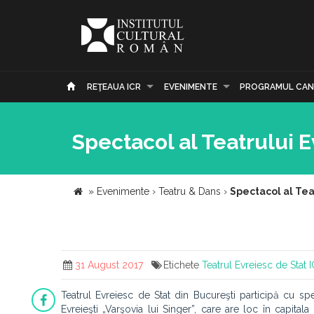
REŢEAUA ICR
EVENIMENTE
PROGRAMUL CAN
Spectacol al Teatrului E
»
Evenimente
›
Teatru & Dans
›
Spectacol al Teat
31 August 2017
Etichete
Teatrul Evreiesc de Stat
I
Teatrul Evreiesc de Stat din Bucureşti participă cu s
Evreieşti „Varşovia lui Singer”, care are loc în capit