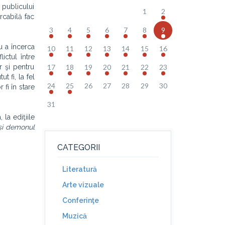
 publicului
1
2
rcabilă fac
3
4
5
6
7
8
9
u a încerca
10
11
12
13
14
15
16
ictul între
r şi pentru
17
18
19
20
21
22
23
t fi, la fel
24
25
26
27
28
29
30
 fi în stare
31
 la ediţiile
şi demonul
CATEGORII
Literatură
Arte vizuale
Conferinţe
Muzică