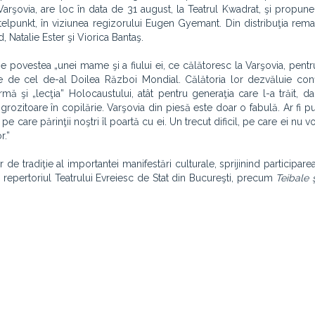
 Varşovia, are loc în data de 31 august, la Teatrul Kwadrat, şi propune
telpunkt, în viziunea regizorului Eugen Gyemant. Din distribuţia rema
 Natalie Ester şi Viorica Bantaş.
 povestea „unei mame şi a fiului ei, ce călătoresc la Varşovia, pentr
te de cel de-al Doilea Război Mondial. Călătoria lor dezvăluie confl
urmă şi „lecţia” Holocaustului, atât pentru generaţia care l-a trăit, da
rozitoare în copilărie. Varşovia din piesă este doar o fabulă. Ar fi putu
care părinţii noştri îl poartă cu ei. Un trecut dificil, pe care ei nu vor
r.”
e tradiţie al importantei manifestări culturale, sprijinind participarea,
n repertoriul Teatrului Evreiesc de Stat din Bucureşti, precum
Teibale 