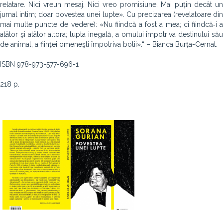
relatare. Nici vreun mesaj. Nici vreo promisiune. Mai puțin decât un
jurnal intim; doar povestea unei lupte». Cu precizarea (revelatoare din
mai multe puncte de vedere): «Nu fiindcă a fost a mea; ci fiindcă‑i a
atâtor şi atâtor alto­ra; lupta inegală, a omului împotriva destinului său
de animal, a ființei omeneşti împotriva bolii».“ – Bianca Burța-Cernat.
ISBN 978-973-577-696-1
218 p.