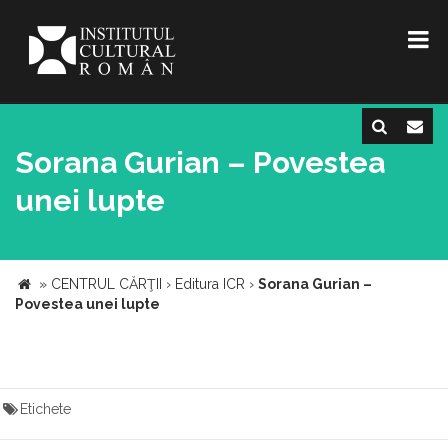
Sorana Gurian – Povestea
unei lupte
»
CENTRUL CĂRŢII
›
Editura ICR
›
Sorana Gurian –
Povestea unei lupte
Etichete