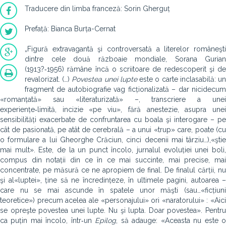
Traducere din limba franceză: Sorin Gherguț
Prefață: Bianca Burța-Cernat
„Figură extravagantă şi controversată a literelor româneşti
dintre cele două războaie mondiale, Sorana Gurian
(1913?‑1956) rămâne încă o scriitoare de redescoperit şi de
revalorizat. (…)
Povestea unei lupte
este o carte inclasabilă: u
fragment de auto­biografie vag ficționalizată – dar nicidecum
«romanțată» sau «lite­raturizată» –, transcriere a unei
experiențe‑limită, incizie «pe viu», fără anestezie, asupra unei
sensibilități exacerbate de confruntarea cu boala şi interogare – pe
cât de pasionată, pe atât de cerebrală – a unui «trup» care, poate (cu
o formulare a lui Gheorghe Crăciun, cinci decenii mai târziu…),«ştie
mai mult». Este, de la un punct încolo, jurnalul evoluției unei boli,
compus din notații din ce în ce mai succinte, mai precise, mai
concentrate, pe măsură ce ne apro­piem de final. De finalul cărții, nu
şi al«luptei», ține să ne încre­dințeze, în ultimele pagini, autoarea –
care nu se mai ascunde în spatele unor măşti (sau…«ficțiuni
teoretice») precum acelea ale «personajului» ori «naratorului» : «Aici
se opreşte povestea unei lupte. Nu şi lupta. Doar povestea». Pentru
ca puțin mai încolo, într‑un
Epilog
, să adauge: «Aceasta nu este 