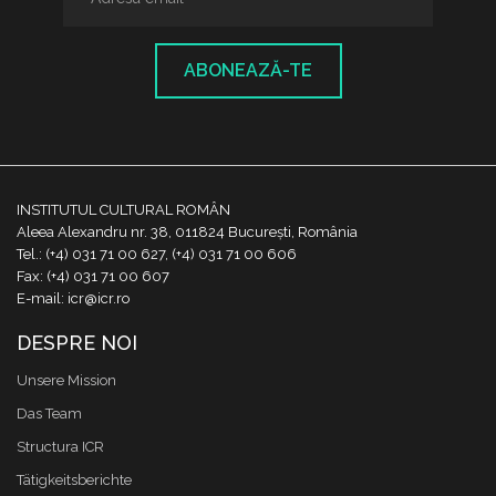
ABONEAZĂ-TE
INSTITUTUL CULTURAL ROMÂN
Aleea Alexandru nr. 38, 011824 București, România
Tel.: (+4) 031 71 00 627, (+4) 031 71 00 606
Fax: (+4) 031 71 00 607
E-mail: icr@icr.ro
DESPRE NOI
Unsere Mission
Das Team
Structura ICR
Tätigkeitsberichte