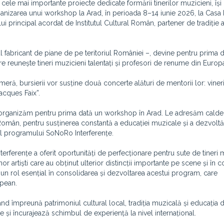
ele mai importante proiecte dedicate formării tinerilor muzicieni, își
anizarea unui workshop la Arad, în perioada 8–14 iunie 2026, la Casa 
lui principal acordat de Institutul Cultural Român, partener de tradiție a
ul fabricant de piane de pe teritoriul României –, devine pentru prima
e reunește tineri muzicieni talentați și profesori de renume din Europ
ă, bursierii vor susține două concerte alături de mentorii lor: vineri,
acques Faix”.
ă organizăm pentru prima dată un workshop în Arad. Le adresăm calde
l Român, pentru susținerea constantă a educației muzicale și a dezvoltăr
orul programului SoNoRo Interferențe.
rferențe a oferit oportunități de perfecționare pentru sute de tineri 
r artiști care au obținut ulterior distincții importante pe scene și în c
ut un rol esențial în consolidarea și dezvoltarea acestui program, care
opean.
 împreună patrimoniul cultural local, tradiția muzicală și educația 
te și încurajează schimbul de experiență la nivel internațional.