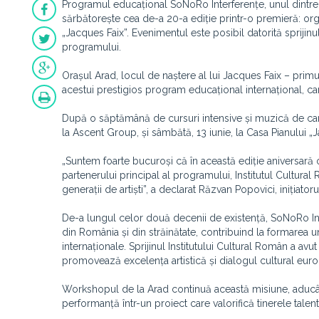
Programul educațional SoNoRo Interferențe, unul dintre c
sărbătorește cea de-a 20-a ediție printr-o premieră: org
„Jacques Faix”. Evenimentul este posibil datorită sprijinu
programului.
Orașul Arad, locul de naștere al lui Jacques Faix – prim
acestui prestigios program educațional internațional, car
După o săptămână de cursuri intensive și muzică de camer
la Ascent Group, și sâmbătă, 13 iunie, la Casa Pianului „J
„Suntem foarte bucuroși că în această ediție aniversar
partenerului principal al programului, Institutul Cultura
generații de artiști”, a declarat Răzvan Popovici, inițiat
De-a lungul celor două decenii de existență, SoNoRo Inte
din România și din străinătate, contribuind la formarea uno
internaționale. Sprijinul Institutului Cultural Român a av
promovează excelența artistică și dialogul cultural eur
Workshopul de la Arad continuă această misiune, aducând
performanță într-un proiect care valorifică tinerele talen