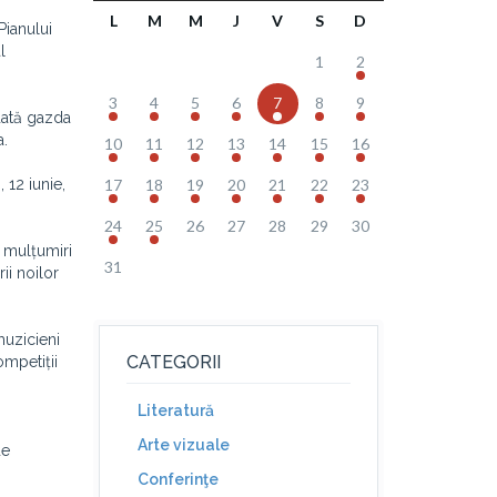
L
M
M
J
V
S
D
Pianului
l
1
2
3
4
5
6
7
8
9
 dată gazda
a.
10
11
12
13
14
15
16
 12 iunie,
17
18
19
20
21
22
23
24
25
26
27
28
29
30
 mulțumiri
31
ii noilor
muzicieni
CATEGORII
ompetiții
Literatură
Arte vizuale
de
Conferinţe