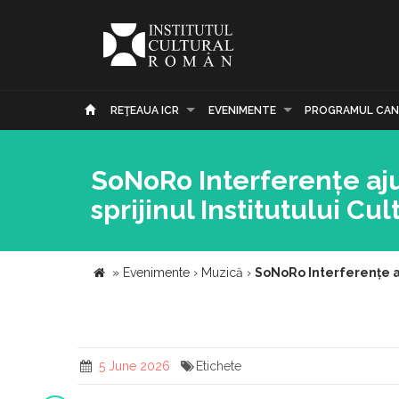
REŢEAUA ICR
EVENIMENTE
PROGRAMUL CAN
SoNoRo Interferențe aju
sprijinul Institutului C
»
Evenimente
›
Muzică
›
SoNoRo Interferențe aj
5 June 2026
Etichete