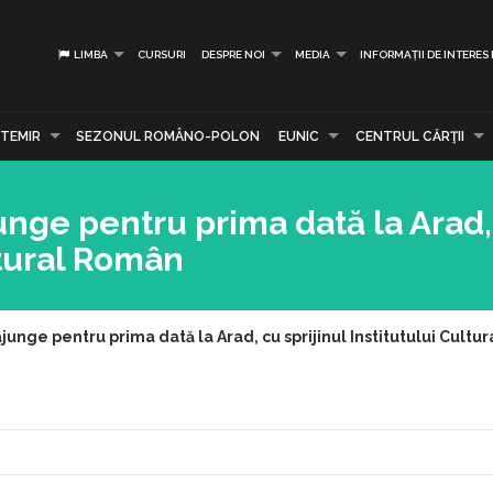
LIMBA
CURSURI
DESPRE NOI
MEDIA
INFORMAȚII DE INTERES
TEMIR
SEZONUL ROMÂNO-POLON
EUNIC
CENTRUL CĂRŢII
nge pentru prima dată la Arad,
ultural Român
unge pentru prima dată la Arad, cu sprijinul Institutului Cultu