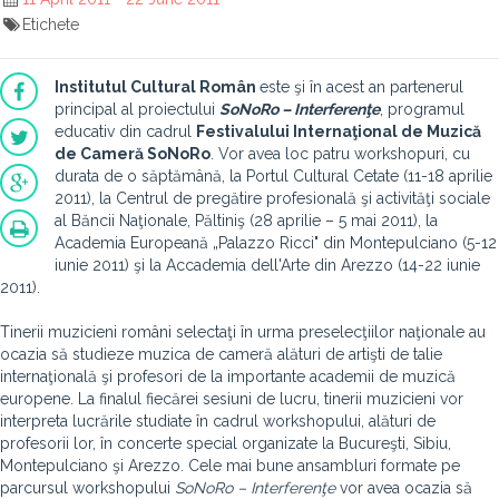
Etichete
Institutul Cultural Român
este şi în acest an partenerul
principal al proiectului
SoNoRo – Interferenţe
, programul
educativ din cadrul
Festivalului Internaţional de Muzică
de Cameră SoNoRo
. Vor avea loc patru workshopuri, cu
durata de o săptămână, la Portul Cultural Cetate (11-18 aprilie
2011), la Centrul de pregătire profesională şi activităţi sociale
al Băncii Naţionale, Păltiniş (28 aprilie – 5 mai 2011), la
Academia Europeană „Palazzo Ricci" din Montepulciano (5-12
iunie 2011) şi la Accademia dell'Arte din Arezzo (14-22 iunie
2011).
Tinerii muzicieni români selectaţi în urma preselecţiilor naţionale au
ocazia să studieze muzica de cameră alături de artişti de talie
internaţională şi profesori de la importante academii de muzică
europene. La finalul fiecărei sesiuni de lucru, tinerii muzicieni vor
interpreta lucrările studiate în cadrul workshopului, alături de
profesorii lor, în concerte special organizate la Bucureşti, Sibiu,
Montepulciano şi Arezzo. Cele mai bune ansambluri formate pe
parcursul workshopului
SoNoRo – Interferenţe
vor avea ocazia să