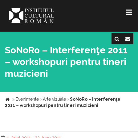
SoNoRo – Interferenţe 2011
– workshopuri pentru tineri
muzicieni
»
Evenimente
›
Arte vizuale
›
SoNoRo – Interferenţe
2011 – workshopuri pentru tineri muzicieni
11 April 2011 - 22 June 2011