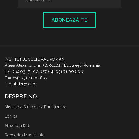
ABONEAZĂ-TE
INSTITUTUL CULTURAL ROMÂN
Aleea Alexandru nr. 38, 011824 București, România
Tel.: (+4) 031 71 00 627, (+4) 031 71 00 606
Fax: (+4) 031 71 00 607
E-mail: icr@icr.ro
DESPRE NOI
Misiune / Strategie / Funcţionare
Echipa
Structura ICR
Rapoarte de activitate