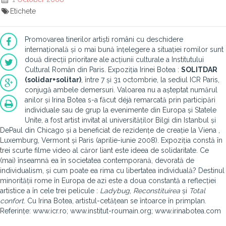
Etichete
Promovarea tinerilor artiști români cu deschidere
internațională și o mai bună înțelegere a situației romilor sunt
două direcții prioritare ale acțiunii culturale a Institutului
Cultural Român din Paris. Expoziția Irinei Botea :
SOLITDAR
(solidar+solitar)
, între 7 și 31 octombrie, la sediul ICR Paris,
conjugă ambele demersuri. Valoarea nu a așteptat numărul
anilor și Irina Botea s-a făcut déjà remarcată prin participări
individuale sau de grup la evenimente din Europa și Statele
Unite, a fost artist invitat al universităților Bilgi din Istanbul și
DePaul din Chicago și a beneficiat de rezidențe de creație la Viena ,
Luxemburg, Vermont și Paris (aprilie-iunie 2008). Expoziția constă în
trei scurte filme video al căror liant este ideea de solidaritate. Ce
(mai) înseamnă ea în societatea contemporană, devorată de
individualism, și cum poate ea rima cu libertatea individuală? Destinul
minorității rome în Europa de azi este a doua constantă a reflecției
artistice a în cele trei pelicule :
Ladybug
,
Reconstituirea
și
Total
confort
. Cu Irina Botea, artistul-cetățean se întoarce în primplan.
Referințe: www.icr.ro; www.institut-roumain.org; www.irinabotea.com