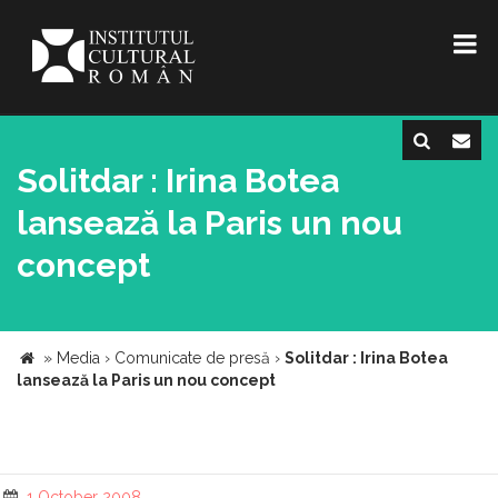
Solitdar : Irina Botea
lansează la Paris un nou
concept
»
Media
›
Comunicate de presă
›
Solitdar : Irina Botea
lansează la Paris un nou concept
1 October 2008