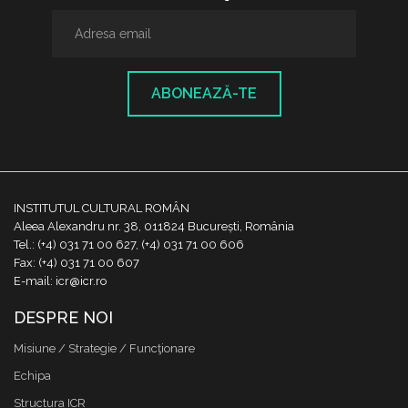
ABONEAZĂ-TE
INSTITUTUL CULTURAL ROMÂN
Aleea Alexandru nr. 38, 011824 București, România
Tel.: (+4) 031 71 00 627, (+4) 031 71 00 606
Fax: (+4) 031 71 00 607
E-mail: icr@icr.ro
DESPRE NOI
Misiune / Strategie / Funcţionare
Echipa
Structura ICR