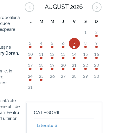
AUGUST 2026
tropolitană
L
M
M
J
V
S
D
 aduce
akespeare
1
2
3
4
5
6
7
8
9
usține
ry Doran
,
10
11
12
13
14
15
16
17
18
19
20
21
22
23
nie, în
24
25
26
27
28
29
30
re.
rior
31
rință ale
generații de
CATEGORII
ran. Pentru
d ulterior
Literatură