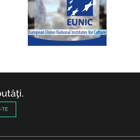
utăţi.
-TE