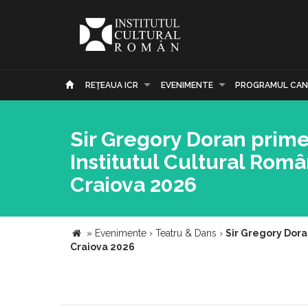
REŢEAUA ICR
EVENIMENTE
PROGRAMUL CAN
Sir Gregory Doran prim
Institutul Cultural Româ
Craiova 2026
»
Evenimente
›
Teatru & Dans
›
Sir Gregory Dora
Craiova 2026