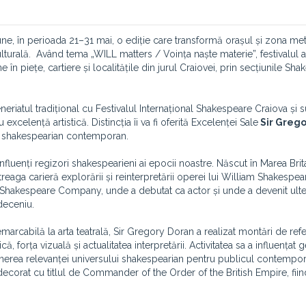
ne, în perioada 21–31 mai, o ediție care transformă orașul și zona me
 culturală. Având tema „WILL matters / Voința naște materie”, festivalul
e în piețe, cartiere și localitățile din jurul Craiovei, prin secțiunile Sh
neriatul tradițional cu Festivalul Internațional Shakespeare Craiova și s
celență artistică. Distincția îi va fi oferită Excelenței Sale
Sir Grego
lui shakespearian contemporan.
nfluenți regizori shakespearieni ai epocii noastre. Născut în Marea Brita
ntreaga carieră explorării și reinterpretării operei lui William Shakespea
al Shakespeare Company, unde a debutat ca actor și unde a devenit ulte
deceniu.
marcabilă la arta teatrală, Sir Gregory Doran a realizat montări de refe
, forța vizuală și actualitatea interpretării. Activitatea sa a influențat 
enținerea relevanței universului shakespearian pentru publicul contempo
st decorat cu titlul de Commander of the Order of the British Empire, fiin