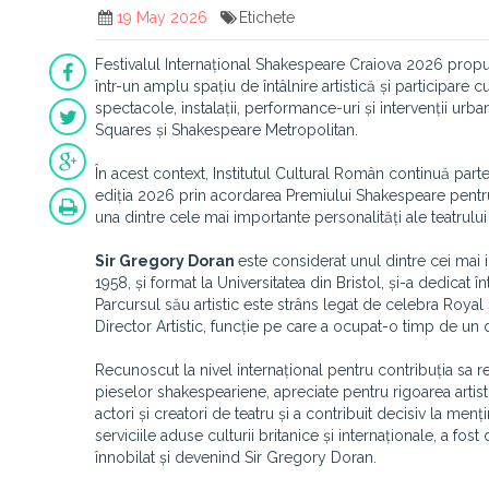
19 May 2026
Etichete
Festivalul Internațional Shakespeare Craiova 2026 propu
într-un amplu spațiu de întâlnire artistică și participare
spectacole, instalații, performance-uri și intervenții urban
Squares și Shakespeare Metropolitan.
În acest context, Institutul Cultural Român continuă parte
ediția 2026 prin acordarea Premiului Shakespeare pentru ex
una dintre cele mai importante personalități ale teatru
Sir Gregory Doran
este considerat unul dintre cei mai i
1958, și format la Universitatea din Bristol, și-a dedicat î
Parcursul său artistic este strâns legat de celebra Roy
Director Artistic, funcție pe care a ocupat-o timp de un 
Recunoscut la nivel internațional pentru contribuția sa re
pieselor shakespeariene, apreciate pentru rigoarea artistică
actori și creatori de teatru și a contribuit decisiv la m
serviciile aduse culturii britanice și internaționale, a fo
înnobilat și devenind Sir Gregory Doran.