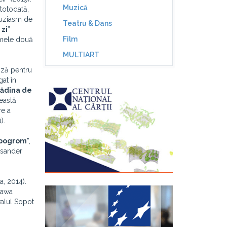
Muzică
totodată,
tuziasm de
Teatru & Dans
 zi
”
Film
rimele două
MULTIART
oză pentru
gat în
ădina de
ceastă
re a
).
 pogrom
”,
eksander
a, 2014).
ława
valul Sopot