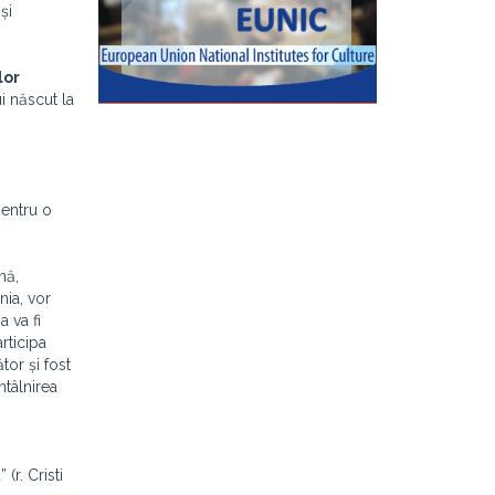
și
lor
i născut la
pentru o
nă,
nia, vor
a va fi
rticipa
ător și fost
ntâlnirea
(r. Cristi