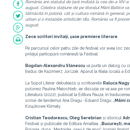
România are statutul de țară invitată la cea de-a XIV-a e
august. Celebra stațiune de pe litoralul Mării Baltice va
tălmăcită în polonă, cât și cultura română în general, pri
urban și o instalație artistică
in situ
. România va fi prezen
august.
Zece scriitori invitați, șase premiere literare
Pe parcursul celor patru zile de festival vor avea loc zece
prilejul participării românești la Festival.
Bogdan-Alexandru Stănescu
va purta un dialog cu cr
tradus de Kazimierz Jurczak. Apărut la filiala locală a Ed
La Sopot Literar debutează și scriitoarele
Raluca Nagy
polonez Paulina Małochleb, iar discuția se va axa pe ro
Literatură (2022), publicat la Editura Pauza, în traduce
scrise de tandemul Ana Dragu
–
Eduard Dragu: „
Mâini c
Kziążkowe Klimaty.
Cristian Teodorescu, Oleg Serebrian
și istoricul
Adr
Festival și publicate de Editura Amaltea. „
București, m
Polonia, după „Medgidia, orașul de apoi” (roman finalist a