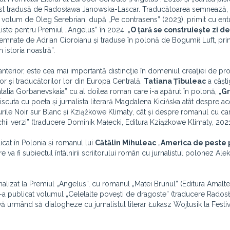
a fost tradusă de Radosława Janowska-Lascar. Traducătoarea semnează, 
ea volum de Oleg Serebrian, după „Pe contrasens” (2023), primit cu en
aliste pentru Premiul „Angelus” în 2024. „
O țară se construiește zi de
, semnate de Adrian Cioroianu și traduse în polonă de Bogumił Luft, p
istoria noastră”.
anterior, este cea mai importantă distincţie în domeniul creaţiei de pr
or și traducătorilor lor din Europa Centrală.
Tatiana Țîbuleac
a câști
atalia Gorbanevskaia” cu al doilea roman care i-a apărut în polonă, „
Gr
 discuta cu poeta și jurnalista literară Magdalena Kicińska atât despre a
urile Noir sur Blanc și Kziążkowe Klimaty, cât și despre romanul cu ca
hii verzi” (traducere Dominik Małecki, Editura Kziążkowe Klimaty, 2021
icat în Polonia și romanul lui
Cătălin Mihuleac
„
America de peste
 va fi subiectul întâlnirii scriitorului român cu jurnalistul polonez Al
lizat la Premiul „Angelus”, cu romanul „Matei Brunul” (Editura Amalte
-a publicat volumul „Celelalte povești de dragoste” (traducere Rados
ă urmând să dialogheze cu jurnalistul literar Łukasz Wojtusik la Festi