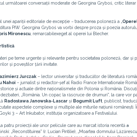
tul următoarei conversații moderate de Georgina Gryboś, critic literar 
rul unei apariții editoriale de excepție
–
traducerea poloneză a „
Opere
 editura PIW. Georgina Gryboś va vorbi despre proza și poezia autorulu
oris Mironescu
, remarcabilexeget al operei lui Blecher.
tistică
teri pe teme urgente și relevante pentru societatea poloneză, dar și 
ilor și poveștilor țării invitate.
azimierz Jurczak
– lector universitar și traducător de literatură româ
u Nahoi
– jurnalist și redactor-șef al Radio France Internationale Româ
istorice și actuale dintre naționalismele din Polonia și România. Discuți
 dezbateri, „România. Un copac la răscruce de drumuri”, la care vor pa
ală
Radosława Janowska-Lascar
și
Bogumił Luft
, publicist, traduc
cutate aspectele complexe și multiple ale miturile națiunii românești. Î
oyki 3 – Art Inkubator, instituția organizatoare a Festivalului.
t la patru proiecții ale unor pelicule care au marcat istoria recentă
a
ński: „Reconstituirea” (r. Lucian Pintilie), „Moartea domnului Lăzărescu” 