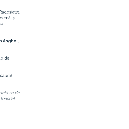
. Radosława
dernă, și
ea
a Anghel
,
lub de
 cadrul
tanța sa de
rteneriat