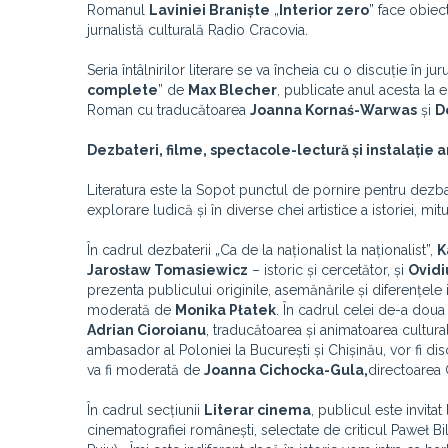
Romanul
Laviniei Braniște
„
Interior zero
” face obiec
jurnalistă culturală Radio Cracovia.
Seria întâlnirilor literare se va încheia cu o discuție în ju
complete
” de
Max Blecher
, publicate anul acesta la
Roman cu traducătoarea
Joanna Kornaś-Warwas
și
D
Dezbateri, filme, spectacole-lectură și instalație ar
Literatura este la Sopot punctul de pornire pentru dezba
explorare ludică și în diverse chei artistice a istoriei, mitur
În cadrul dezbaterii „Ca de la naționalist la naționalist”,
K
Jarosław Tomasiewicz
– istoric și cercetător, și
Ovidi
prezenta publicului originile, asemănările și diferențele 
moderată de
Monika Płatek
. În cadrul celei de-a doua
Adrian Cioroianu
, traducătoarea și animatoarea cultur
ambasador al Poloniei la București și Chișinău, vor fi dis
va fi moderată de
Joanna Cichocka-Gula,
directoarea G
În cadrul secțiunii
Literar cinema
, publicul este invita
cinematografiei românești, selectate de criticul Paweł Bili