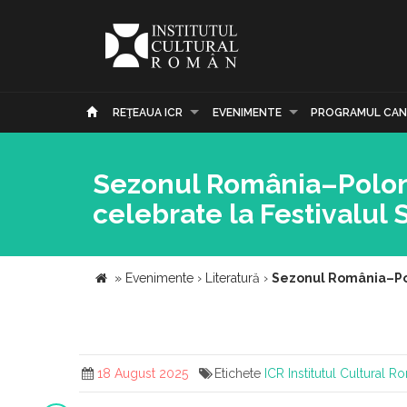
REŢEAUA ICR
EVENIMENTE
PROGRAMUL CAN
Sezonul România–Polonia:
celebrate la Festivalul 
»
Evenimente
›
Literatură
›
Sezonul România–Polon
18 August 2025
Etichete
ICR
Institutul Cultural 