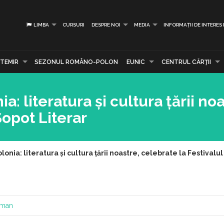
LIMBA
CURSURI
DESPRE NOI
MEDIA
INFORMAȚII DE INTERES
TEMIR
SEZONUL ROMÂNO-POLON
EUNIC
CENTRUL CĂRŢII
 literatura și cultura țării noa
Sopot Literar
ia: literatura și cultura țării noastre, celebrate la Festivalul
Roman