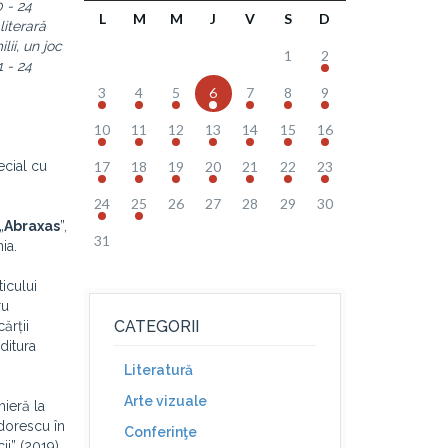
0 - 24
L
M
M
J
V
S
D
literară
lii, un joc
1
2
 - 24
3
4
5
6
7
8
9
10
11
12
13
14
15
16
ecial cu
17
18
19
20
21
22
23
24
25
26
27
28
29
30
„
Abraxas
”,
31
ia.
ticului
ru
CATEGORII
ărții
Editura
Literatură
Arte vizuale
mieră la
odorescu în
Conferinţe
ii” (2019).