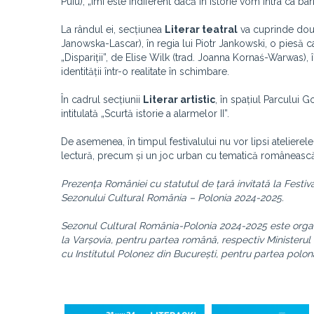
Puiu), „Îmi este indiferent dacă în istorie vom intra ca ba
La rândul ei, secțiunea
Literar teatral
va cuprinde două
Janowska-Lascar), în regia lui Piotr Jankowski, o piesă c
„Dispariții”, de Elise Wilk (trad. Joanna Kornaś-Warwas)
identității într-o realitate în schimbare.
În cadrul secțiunii
Literar artistic
, în spațiul Parcului 
intitulată „Scurtă istorie a alarmelor II”.
De asemenea, în timpul festivalului nu vor lipsi atelierele
lectură, precum și un joc urban cu tematică româneasc
Prezența României cu statutul de țară invitată la Festiv
Sezonului Cultural România – Polonia 2024-2025.
Sezonul Cultural România-Polonia 2024-2025 este organiz
la Varșovia, pentru partea română, respectiv Ministerul C
cu Institutul Polonez din București, pentru partea polon