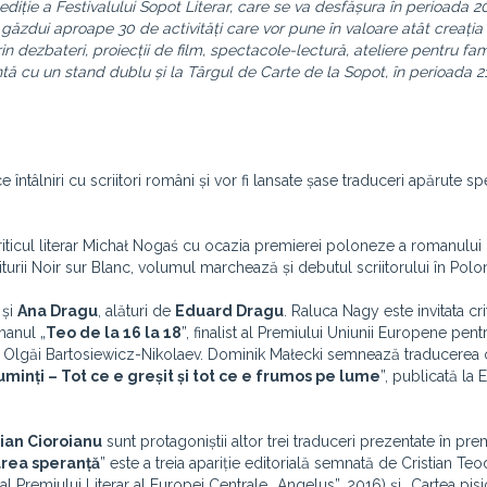
diție a Festivalului Sopot Literar, care se va desfășura în perioada 2
 găzdui aproape 30 de activități care vor pune în valoare atât creația 
n dezbateri, proiecții de film, spectacole-lectură, ateliere pentru fami
tă cu un stand dublu și la Târgul de Carte de la Sopot, în perioada 21
 întâlniri cu scriitori români și vor fi lansate șase traduceri apărute sp
iticul literar Michał Nogaś cu ocazia premierei poloneze a romanului 
iturii Noir sur Blanc, volumul marchează și debutul scriitorului în Polon
și
Ana Dragu
, alături de
Eduard Dragu
. Raluca Nagy este invitata cri
manul „
Teo de la 16 la 18
”, finalist al Premiului Uniunii Europene pent
rea Olgăi Bartosiewicz-Nikolaev. Dominik Małecki semnează traducerea c
uminți – Tot ce e greșit și tot ce e frumos pe lume
”, publicată la 
ian Cioroianu
sunt protagoniștii altor trei traduceri prezentate în pre
area speranță
” este a treia apariție editorială semnată de Cristian Te
l Premiului Literar al Europei Centrale „Angelus”, 2016) și „Cartea pisic