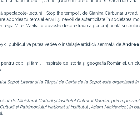
rbari” (r. Radu Jude) r. „Crulic. „Drumul spre dincolo” (r. Anca Damian).
 spectacole-lectură: „Stop the tempo!”, de Gianina Cărbunariu (trad
are abordează tema alienării și nevoii de autenticitate în societatea mo
, în regia Mirei Mańka, o poveste despre trauma generațională și căutar
Goyki, publicul va putea vedea o instalație artistică semnată de
Andree
 pentru copii și familii, inspirate de istoria și geografia României, un c
ă.
alul Sopot Literar și la Târgul de Carte de la Sopot este organizată în
at de Ministerul Culturii și Institutul Cultural Român, prin reprezen
ulturii și Patrimoniului Național și Institutul „Adam Mickiewicz”, în pa
ă.