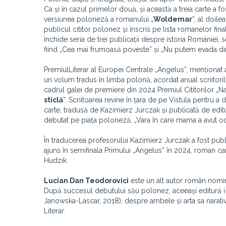
Ca și în cazul primelor două, și această a treia carte 
versiunea poloneză a romanului „
Woldemar
”, al doil
publicul cititor polonez și înscris pe lista romanelor fin
închide seria de trei publicații despre istoria României
fiind „Cea mai frumoasă poveste” și „Nu putem evada din 
Premiul
Literar al Europei Centrale „Angelus”, menționat 
un volum tradus în limba polonă, acordat anual scriitoril
cadrul galei de premiere din 2024 Premiul Cititorilor „N
sticlă
”. Scriitoarea revine în țara de pe Vistula pentru a
carte, tradusă de Kazimierz Jurczak și publicată de edit
debutat pe piața poloneză, „Vara în care mama a avut oc
În traducerea profesorului Kazimierz Jurczak a fost publ
ajuns în semifinala Primului „Angelus” în 2024, roman care
Hudzik.
Lucian Dan Teodorovici
este un alt autor român nomina
După succesul debutului său polonez, aceeași editură i
Janowska-Lascar, 2018), despre ambele și arta sa narativ
Literar.