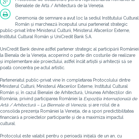
Bienalele de Artă / Arhitectură de la Veneția.
Ceremonia de semnare a avut loc la sediul Institutului Cultural
Român și marchează începutul unui parteneriat strategic
public-privat între Ministerul Culturii, Ministerul Afacerilor Externe,
Institutul Cultural Român și UniCredit Bank S.A.
UniCredit Bank devine astfel partener strategic al participării României
la Bienala de la Veneția, acoperind o parte din costurile de realizare
și implementare ale proiectului, astfel încât artiștii și arhitecții să se
poată concentra pe actul artistic.
Parteneriatul public-privat vine în completarea Protocolului dintre
Ministerul Culturii, Ministerul Afacerilor Externe, Institutul Cultural
Român și, în cazul Bienalei de Arhitectură, Uniunea Arhitecților din
România, privind participarea României la
Expoziția Internațională de
Artă / Arhitectură – La Biennale di Venezia
, și are rolul de a
consolida prezența României la Veneția, de a spori predictibilitatea
financiară a proiectelor participante și de a maximiza impactul
cultural.
Protocolul este valabil pentru o perioadă inițială de un an, cu