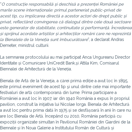
“
O construcție responsabilă și deschisă a prezenței României pe
marile scene internaționale: primul parteneriat public-privat de
acest tip, cu implicarea directă a acestor actori de drept public și
privat, reflectând convingerea că dialogul dintre cele două sectoare
este generator de stabilitate, continuitate și performanță. Încrederea
și sprijinul acordate artiștilor și arhitecților români care ne reprezintă
la Bienalele de la Veneția sunt îmbucurătoare
”, a declarat Andras
Demeter, ministrul culturii.
La semnarea protocolului au mai participat Anca Ungureanu Director
Identitate și Comunicare UniCredit Bank,și Attila Kim, Comisarul
Biennalei de Arhitectură de la Veneția.
Bienala de Artă de la Veneţia, a cărei primă ediție a avut loc în 1895,
este primul eveniment de acest tip şi unul dintre cele mai importante
festivaluri de artă contemporană din lume. Prima participare a
României a avut loc în 1907, iar din 1940 România a expus în propriul
pavilion, construit la iniţiativa lui Nicolae Iorga. Bienala de Arhitectură
a avut loc pentru prima dată în 1975 și se desfășoară în anii în care nu
are loc Bienala de Artă. Începând cu 2010, România participă cu
expoziții organizate simultan în Pavilionul României din Giardini de la
Biennale și în Noua Galerie a Institutului Român de Cultură și