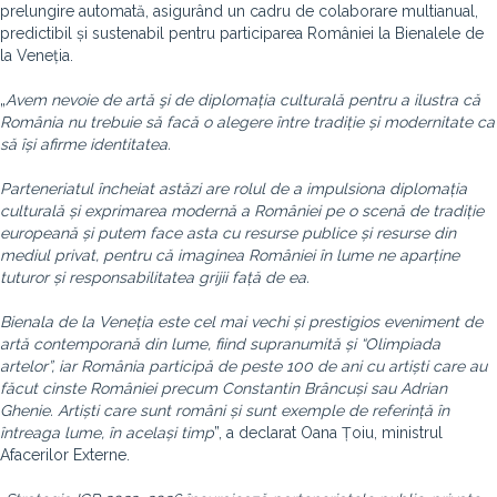
prelungire automată, asigurând un cadru de colaborare multianual,
predictibil și sustenabil pentru participarea României la Bienalele de
la Veneția.
„
Avem nevoie de artă şi de diplomația culturală pentru a ilustra că
România nu trebuie să facă o alegere între tradiție și modernitate ca
să își afirme identitatea.
Parteneriatul încheiat astăzi are rolul de a impulsiona diplomația
culturală și exprimarea modernă a României pe o scenă de tradiție
europeană și putem face asta cu resurse publice și resurse din
mediul privat, pentru că imaginea României în lume ne aparține
tuturor și responsabilitatea grijii față de ea.
Bienala de la Veneția este cel mai vechi și prestigios eveniment de
artă contemporană din lume, fiind supranumită și “Olimpiada
artelor”, iar România participă de peste 100 de ani cu artiști care au
făcut cinste României precum Constantin Brâncuși sau Adrian
Ghenie. Artiști care sunt români și sunt exemple de referință în
întreaga lume, în același timp
”, a declarat Oana Țoiu, ministrul
Afacerilor Externe.