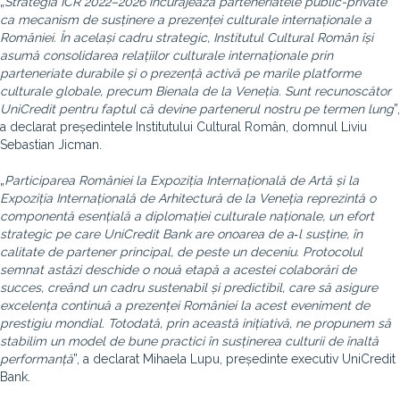
„
Strategia ICR 2022–2026 încurajează parteneriatele public-private
ca mecanism de susținere a prezenței culturale internaționale a
României. În același cadru strategic, Institutul Cultural Român își
asumă consolidarea relațiilor culturale internaționale prin
parteneriate durabile și o prezență activă pe marile platforme
culturale globale, precum Bienala de la Veneția. Sunt recunoscător
UniCredit pentru faptul că devine partenerul nostru pe termen lung
”,
a declarat președintele Institutului Cultural Român, domnul Liviu
Sebastian Jicman.
„
Participarea României la Expoziția Internațională de Artă și la
Expoziția Internațională de Arhitectură de la Veneția reprezintă o
componentă esențială a diplomației culturale naționale, un efort
strategic pe care UniCredit Bank are onoarea de a‑l susține, în
calitate de partener principal, de peste un deceniu. Protocolul
semnat astăzi deschide o nouă etapă a acestei colaborări de
succes, creând un cadru sustenabil și predictibil, care să asigure
excelența continuă a prezenței României la acest eveniment de
prestigiu mondial. Totodată, prin această inițiativă, ne propunem să
stabilim un model de bune practici în susținerea culturii de înaltă
performanță
”, a declarat Mihaela Lupu, președinte executiv UniCredit
Bank.