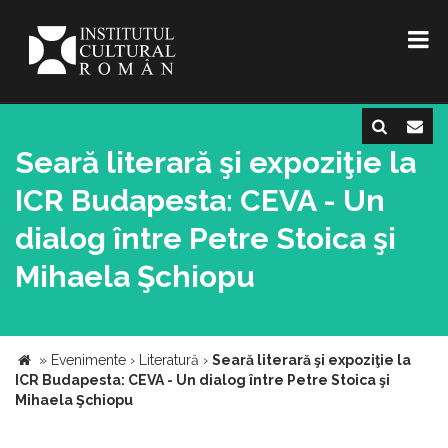
Seară literară şi expoziţie la
ICR Budapesta: CEVA - Un
dialog între Petre Stoica şi
Mihaela Şchiopu
»
Evenimente
›
Literatură
›
Seară literară şi expoziţie la
ICR Budapesta: CEVA - Un dialog între Petre Stoica şi
Mihaela Şchiopu