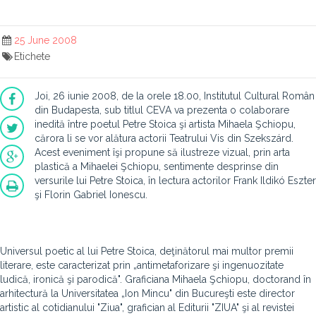
25 June 2008
Etichete
Joi, 26 iunie 2008, de la orele 18.00, Institutul Cultural Român
din Budapesta, sub titlul CEVA va prezenta o colaborare
inedită între poetul Petre Stoica şi artista Mihaela Şchiopu,
cărora li se vor alătura actorii Teatrului Vis din Szekszárd.
Acest eveniment îşi propune să ilustreze vizual, prin arta
plastică a Mihaelei Şchiopu, sentimente desprinse din
versurile lui Petre Stoica, în lectura actorilor Frank Ildikó Eszter
şi Florin Gabriel Ionescu.
Universul poetic al lui Petre Stoica, deţinătorul mai multor premii
literare, este caracterizat prin „antimetaforizare şi ingenuozitate
ludică, ironică şi parodică". Graficiana Mihaela Şchiopu, doctorand în
arhitectură la Universitatea „Ion Mincu" din Bucureşti este director
artistic al cotidianului "Ziua", grafician al Editurii "ZIUA" şi al revistei