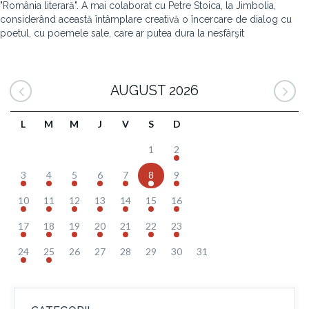
"România literară". A mai colaborat cu Petre Stoica, la Jimbolia,
considerând această întâmplare creativă o încercare de dialog cu
poetul, cu poemele sale, care ar putea dura la nesfârşit
AUGUST 2026
L
M
M
J
V
S
D
1
2
3
4
5
6
7
8
9
10
11
12
13
14
15
16
17
18
19
20
21
22
23
24
25
26
27
28
29
30
31