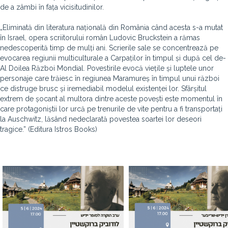
de a zâmbi în fața vicisitudinilor.
„Eliminată din literatura națională din România când acesta s-a mutat
în Israel, opera scriitorului român Ludovic Bruckstein a rămas
nedescoperită timp de mulți ani. Scrierile sale se concentrează pe
evocarea regiunii multiculturale a Carpaților în timpul și după cel de-
Al Doilea Război Mondial. Povestirile evocă viețile și luptele unor
personaje care trăiesc în regiunea Maramureș în timpul unui război
ce distruge brusc și iremediabil modelul existenței lor. Sfârșitul
extrem de șocant al multora dintre aceste povești este momentul în
care protagoniștii lor urcă pe trenurile de vite pentru a fi transportați
la Auschwitz, lăsând nedeclarată povestea soartei lor deseori
tragice.” (Editura Istros Books)