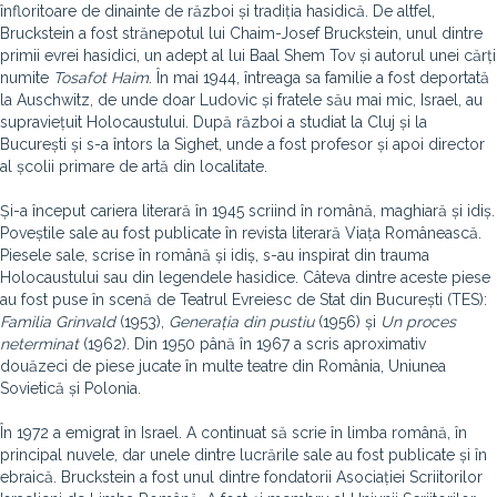
înfloritoare de dinainte de război și tradiția hasidică. De altfel,
Bruckstein a fost strănepotul lui Chaim-Josef Bruckstein, unul dintre
primii evrei hasidici, un adept al lui Baal Shem Tov și autorul unei cărți
numite
Tosafot Haim
. În mai 1944, întreaga sa familie a fost deportată
la Auschwitz, de unde doar Ludovic și fratele său mai mic, Israel, au
supraviețuit Holocaustului. După război a studiat la Cluj și la
București și s-a întors la Sighet, unde a fost profesor și apoi director
al școlii primare de artă din localitate.
Și-a început cariera literară în 1945 scriind în română, maghiară și idiș.
Poveștile sale au fost publicate în revista literară Viața Românească.
Piesele sale, scrise în română și idiș, s-au inspirat din trauma
Holocaustului sau din legendele hasidice. Câteva dintre aceste piese
au fost puse în scenă de Teatrul Evreiesc de Stat din București (TES):
Familia Grinvald
(1953),
Generația din pustiu
(1956) și
Un proces
neterminat
(1962). Din 1950 până în 1967 a scris aproximativ
douăzeci de piese jucate în multe teatre din România, Uniunea
Sovietică și Polonia.
În 1972 a emigrat în Israel. A continuat să scrie în limba română, în
principal nuvele, dar unele dintre lucrările sale au fost publicate și în
ebraică. Bruckstein a fost unul dintre fondatorii Asociației Scriitorilor