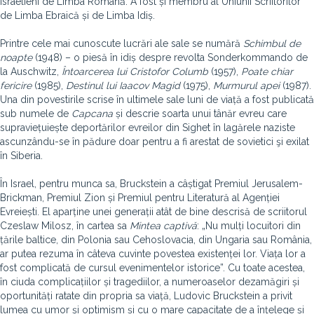
Israelieni de Limba Română. A fost și membru al Uniunii Scriitorilor
de Limba Ebraică și de Limba Idiș.
Printre cele mai cunoscute lucrări ale sale se numără
Schimbul de
noapte
(1948) – o piesă în idiș despre revolta Sonderkommando de
la Auschwitz,
Întoarcerea lui Cristofor Columb
(1957),
Poate chiar
fericire
(1985),
Destinul lui Iaacov Magid
(1975),
Murmurul apei
(1987).
Una din povestirile scrise în ultimele sale luni de viață a fost publicată
sub numele de
Capcana
și descrie soarta unui tânăr evreu care
supraviețuiește deportărilor evreilor din Sighet în lagărele naziste
ascunzându-se în pădure doar pentru a fi arestat de sovietici şi exilat
în Siberia.
În Israel, pentru munca sa, Bruckstein a câștigat Premiul Jerusalem-
Brickman, Premiul Zion și Premiul pentru Literatură al Agenției
Evreiești. El aparține unei generații atât de bine descrisă de scriitorul
Czeslaw Milosz, în cartea sa
Mintea captivă
: „Nu mulți locuitori din
țările baltice, din Polonia sau Cehoslovacia, din Ungaria sau România,
ar putea rezuma în câteva cuvinte povestea existenței lor. Viața lor a
fost complicată de cursul evenimentelor istorice”. Cu toate acestea,
în ciuda complicațiilor și tragediilor, a numeroaselor dezamăgiri și
oportunități ratate din propria sa viață, Ludovic Bruckstein a privit
lumea cu umor și optimism și cu o mare capacitate de a înțelege și