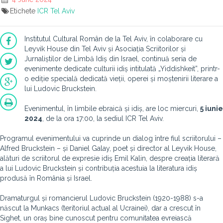
Etichete
ICR Tel Aviv
Institutul Cultural Român de la Tel Aviv, în colaborare cu
Leyvik House din Tel Aviv și Asociația Scriitorilor și
Jurnaliștilor de Limbă Idiș din Israel, continuă seria de
evenimente dedicate culturii idiș intitulată „Yiddishkeit”, printr-
o ediție specială dedicată vieții, operei și moștenirii literare a
lui Ludovic Bruckstein.
Evenimentul, în limbile ebraică și idiș, are loc miercuri,
5 iunie
2024
, de la ora 17:00, la sediul ICR Tel Aviv.
Programul evenimentului va cuprinde un dialog între fiul scriitorului –
Alfred Bruckstein – și Daniel Galay, poet și director al Leyvik House,
alături de scriitorul de expresie idiș Emil Kalin, despre creația literară
a lui Ludovic Bruckstein și contribuția acestuia la literatura idiș
produsă în România și Israel.
Dramaturgul și romancierul Ludovic Bruckstein (1920-1988) s-a
născut la Munkacs (teritoriul actual al Ucrainei), dar a crescut în
Sighet, un oraș bine cunoscut pentru comunitatea evreiască