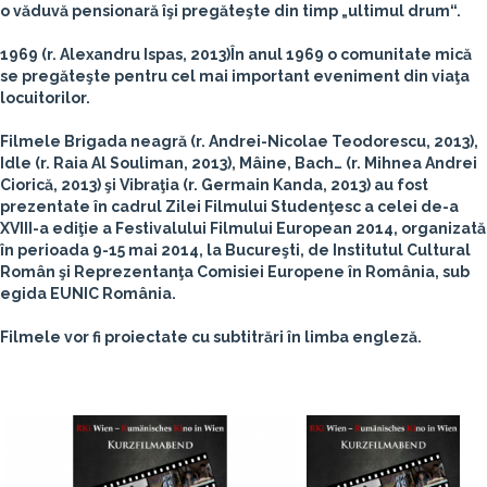
o văduvă pensionară îşi pregăteşte din timp „ultimul drum“.
1969
(r. Alexandru Ispas, 2013)
În anul 1969 o comunitate mică
se pregăteşte pentru cel mai important eveniment din viaţa
locuitorilor.
Filmele
Brigada neagră
(r. Andrei-Nicolae Teodorescu, 2013),
Idle
(r. Raia Al Souliman, 2013),
Mâine, Bach…
(r. Mihnea Andrei
Ciorică, 2013) şi
Vibraţia
(r. Germain Kanda, 2013) au fost
prezentate în cadrul Zilei Filmului Studenţesc a celei de-a
XVIII-a ediţie a Festivalului Filmului European 2014, organizată
în perioada 9-15 mai 2014, la Bucureşti, de Institutul Cultural
Român şi Reprezentanţa Comisiei Europene în România, sub
egida EUNIC România.
Filmele vor fi proiectate cu subtitrări în limba engleză.