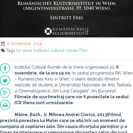
6 November 2014
Tags
Icr viena
Institutul cultural roman
Film
Institutul Cultural Român de la Viena organizează joi,
6
noiembrie, de la ora 19.00
, în cadrul programului RKi Wien
– Rumänisches Kino in Wien, o seară dedicată filmelor
realizate de studenţi ai Universităţii Naţionale de Artă Teatrală
şi Cinematografică „Ion Luca Caragiale“ din Bucureşti.
Filmele de scurtmetraj care vor fi proiectate la sediul
ICR Viena sunt următoarele:
Mâine, Bach…
(r. Mihnea Andrei Ciorică, 2013)
Filmul
prezintă povestea lui Matei care se află într-un moment de
cumpănă al copilăriei sale. Din cauza divorţului părinţilor şi a
lipsei de înţelegere şi compasiune din partea celor din jurul