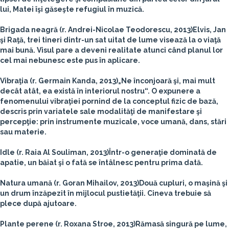
lui, Matei îşi găseşte refugiul în muzică.
Brigada neagră
(r. Andrei-Nicolae Teodorescu, 2013)
Elvis, Jan
şi Raţă, trei tineri dintr-un sat uitat de lume visează la o viaţă
mai bună. Visul pare a deveni realitate atunci când planul lor
cel mai nebunesc este pus în aplicare.
Vibraţia
(r. Germain Kanda, 2013)
„Ne înconjoară şi, mai mult
decât atât, ea există în interiorul nostru“. O expunere a
fenomenului vibraţiei pornind de la conceptul fizic de bază,
descris prin variatele sale modalităţi de manifestare şi
percepţie: prin instrumente muzicale, voce umană, dans, stări
sau materie.
Idle
(r. Raia Al Souliman, 2013)
Într-o generaţie dominată de
apatie, un băiat şi o fată se întâlnesc pentru prima dată.
Natura umană
(r. Goran Mihailov, 2013)
Două cupluri, o maşină şi
un drum înzăpezit în mijlocul pustietăţii. Cineva trebuie să
plece după ajutoare.
Plante perene
(r. Roxana Stroe, 2013)
Rămasă singură pe lume,