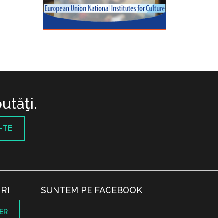
utăţi.
-TE
RI
SUNTEM PE FACEBOOK
ER