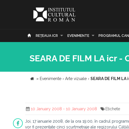
REŢEAUA ICR
EVENIMENTE
PROGRAMUL CAN
SEARA DE FILM LA icr - 
»
Evenimente
›
Arte vizuale
›
SEARA DE FILM LA i
10 January 2008 - 10 January 2008
Etichete
Joi, 17 ianuarie 2008, de la ora 19:00, în cadrul program
vor fi prezentate cinci scurtmetraje ale regizorului Cătă