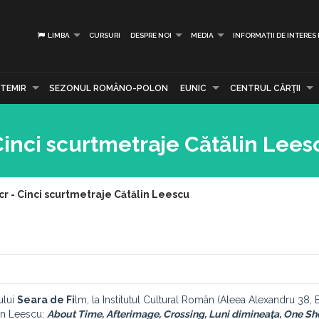
LIMBA
CURSURI
DESPRE NOI
MEDIA
INFORMAȚII DE INTERES
TEMIR
SEZONUL ROMÂNO-POLON
EUNIC
CENTRUL CĂRŢII
Cinci scurtmetraje Cătălin Lees
cr - Cinci scurtmetraje Cătălin Leescu
ului
Seara de Fi
lm, la Institutul Cultural Român (Aleea Alexandru 38, 
lin Leescu:
About Time, Afterimage, Crossing, Luni dimineaţa, One Sh