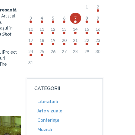
1
2
teresantă
 Artist al
3
4
5
6
7
8
9
,
raşul în
10
11
12
13
14
15
16
 Shot
17
18
19
20
21
22
23
24
25
26
27
28
29
30
 (Proiect
uri
31
 The
CATEGORII
Literatură
Arte vizuale
Conferinţe
Muzică