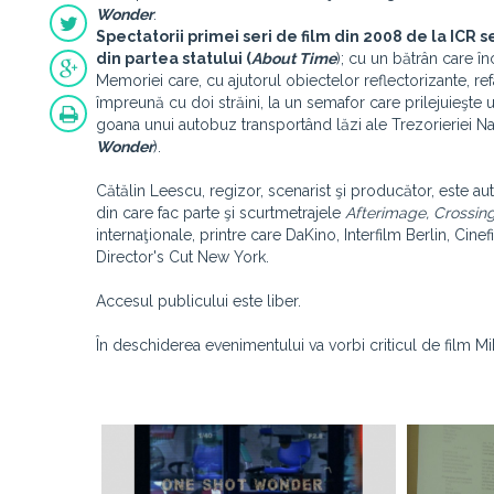
Wonder
.
Spectatorii primei seri de film din 2008 de la ICR s
din partea statului (
About Time
); cu un bătrân care în
Memoriei care, cu ajutorul obiectelor reflectorizante, ref
împreună cu doi străini, la un semafor care prilejuieşte u
goana unui autobuz transportând lăzi ale Trezorieriei Naţ
Wonder
).
Cătălin Leescu, regizor, scenarist şi producător, este
din care fac parte şi scurtmetrajele
Afterimage, Crossin
internaţionale, printre care DaKino, Interfilm Berlin, C
Director's Cut New York.
Accesul publicului este liber.
În deschiderea evenimentului va vorbi criticul de film Mi