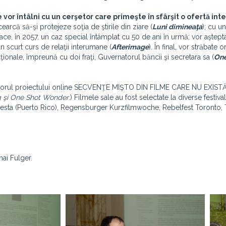
e vor întâlni cu un cerşetor care primeşte în sfârşit o ofertă in
cearcă să-şi protejeze soţia de ştirile din ziare (
Luni dimineaţa
); cu un
ace, în 2057, un caz special întâmplat cu 50 de ani în urmă; vor aştepta
n scurt curs de relaţii interumane (
Afterimage
). În final, vor străbate o
ionale, împreună cu doi fraţi, Guvernatorul băncii şi secretara sa (
One
 autorul proiectului online SECVENŢE MIŞTO DIN FILME CARE NU EXISTĂ
g şi One Shot Wonder
.) Filmele sale au fost selectate la diverse festival
inefiesta (Puerto Rico), Regensburger Kurzfilmwoche, Rebelfest Toronto,
hai Fulger.