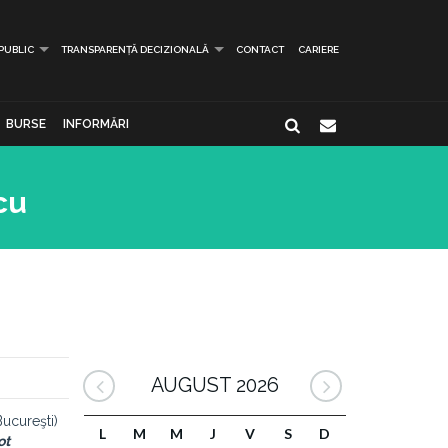
 PUBLIC
TRANSPARENȚĂ DECIZIONALĂ
CONTACT
CARIERE
BURSE
INFORMĂRI
cu
AUGUST 2026
Bucureşti)
L
M
M
J
V
S
D
ot