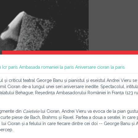
u
Icr paris
Ambasada romaniei la paris
Aniversare cioran la paris
ul și criticul teatral
George Banu și pianistul și eseistul Andrei Vieru se
mil Cioran de-a lungul unei seri aniversare inedite. Spectacolul, intitul
a Palatului Behague, Reședința Ambasadorului României în Franța (
123 ru
ragmente din
Caietele
lui Cioran, Andrei Vieru va evoca de la pian gustu
urte piese de Bach, Brahms și Ravel. Partea a doua a seratei, în care p
i lui Cioran și a felului în care fiecare dintre cei doi -- George Banu și 
 percep.