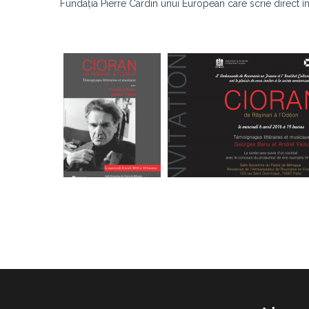
Fundația Pierre Cardin unui European care scrie direct î