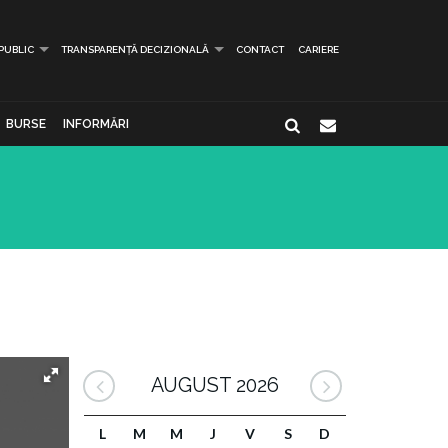
 PUBLIC
TRANSPARENȚĂ DECIZIONALĂ
CONTACT
CARIERE
BURSE
INFORMĂRI
AUGUST 2026
L
M
M
J
V
S
D