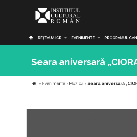
REŢEAUA ICR
EVENIMENTE
PROGRAMUL CAN
Seara aniversară „CIORA
»
Evenimente
›
Muzică
›
Seara aniversară „CIOR