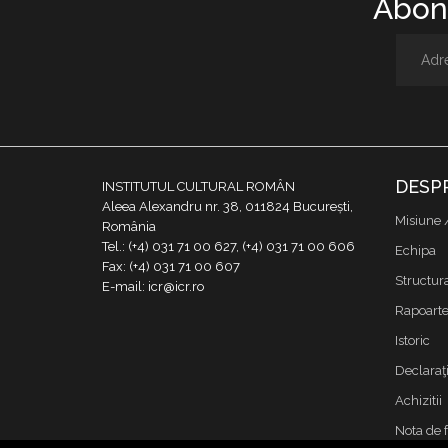
Abone
DESP
INSTITUTUL CULTURAL ROMÂN
Aleea Alexandru nr. 38, 011824 București,
Misiune 
România
Tel.: (+4) 031 71 00 627, (+4) 031 71 00 606
Echipa
Fax: (+4) 031 71 00 607
Structur
E-mail: icr@icr.ro
Rapoarte 
Istoric
Declaraţi
Achizitii
Nota de 