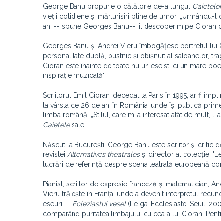
George Banu propune o călătorie de-a lungul
Caietelo
vieții cotidiene și mărturisiri pline de umor.
„Urmându-l de
ani -- spune Georges Banu--, îl descoperim pe Cioran deop
Georges Banu și Andrei Vieru îmbogățesc portretul lui Ci
personalitate dublă, pustnic și obișnuit al saloanelor, tr
Cioran este înainte de toate nu un eseist, ci un mare poet
inspirație muzicală
".
Scriitorul Emil Cioran, decedat la Paris în 1995, ar fi împl
la vârsta de 26 de ani în România, unde își publică primel
limba română.
„Stilul, care m-a interesat atât de mult, 
Caietele
sale.
Născut la București, George Banu este scriitor și critic d
revistei
Alternatives theatrales
și director al colecției 
lucrări de referință despre scena teatrală europeană
Pianist, scriitor de expresie franceză și matematician, An
Vieru trăiește în Franța, unde a devenit interpretul recu
eseuri --
Ecleziastul vesel
(Le gai Ecclesiaste, Seuil, 200
comparând puritatea limbajului cu cea a lui Cioran. Pen