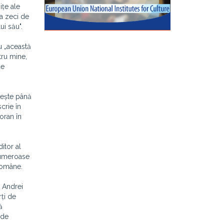
ițe ale
va zeci de
lui său
".
cu
„această
tru mine,
de
ăiește până
crie în
ioran în
itor al
 numeroase
Române.
8 Andrei
rți de
ă
t de