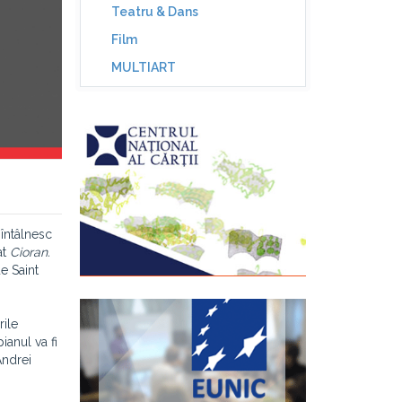
Teatru & Dans
Film
MULTIART
 întâlnesc
at
Cioran.
e Saint
rile
ianul va fi
Andrei