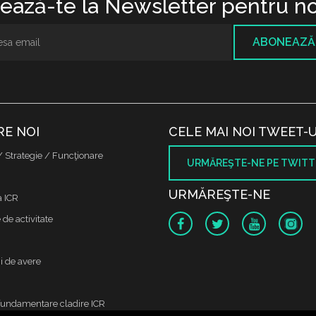
ază-te la Newsletter pentru no
ABONEAZĂ
RE NOI
CELE MAI NOI TWEET-U
/ Strategie / Funcţionare
URMĂREŞTE-NE PE TWITT
URMĂREŞTE-NE
a ICR
de activitate
i de avere
fundamentare cladire ICR