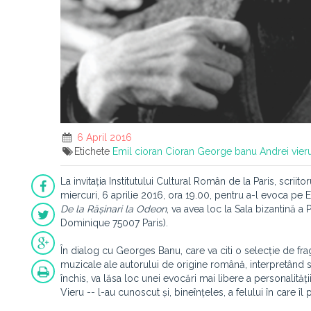
6 April 2016
Etichete
Emil cioran
Cioran
George banu
Andrei vier
La
invitația Institutului Cultural Român de la Paris
,
scriitor
miercuri, 6 aprilie 2016, ora 19.00, pentru a-l evoca pe E
De la Rășinari la Odeon
, va avea loc la Sala bizantină 
Dominique 75007 Paris).
În dialog cu Georges Banu, care va citi o selecție de f
muzicale ale autorului de origine română, interpretând sc
închis, va lăsa loc unei evocări mai libere a personalități
Vieru -- l-au cunoscut și, bineînțeles, a felului în care îl