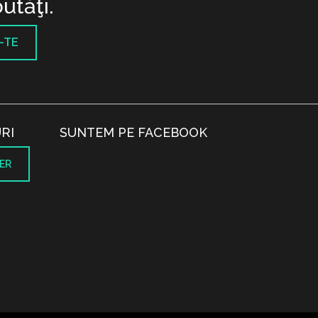
utăţi.
-TE
RI
SUNTEM PE FACEBOOK
ER