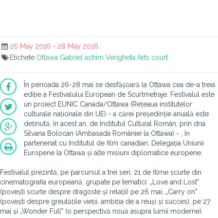
26 May 2016 - 28 May 2016
Etichete
Ottawa
Gabriel achim
Verigheta
Arts court
În perioada 26-28 mai se desfășoară la Ottawa cea de-a treia
ediție a Festivalului European de Scurtmetraje. Festivalul este
un proiect EUNIC Canada/Ottawa (Rețeaua institutelor
culturale naționale din UE) - a cărei președinție anuală este
deținută, în acest an, de Institutul Cultural Român, prin dna
Silvana Bolocan (Ambasada României la Ottawa) - , în
parteneriat cu Institutul de film canadian, Delegația Uniunii
Europene la Ottawa și alte misiuni diplomatice europene.
Festivalul prezintă, pe parcursul a trei seri, 21 de filme scurte din
cinematografia europeană, grupate pe tematici: „Love and Lost"
(povești scurte despre dragoste și relații) pe 26 mai, „Carry on"
(povești despre greutățile vieții, ambiția de a reuși și succes), pe 27
mai și „Wonder Full" (o perspectivă nouă asupra lumii moderne).