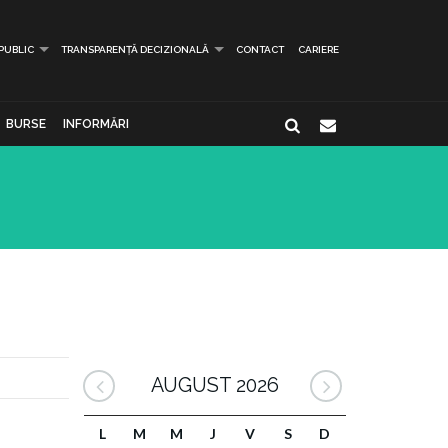
 PUBLIC
TRANSPARENȚĂ DECIZIONALĂ
CONTACT
CARIERE
BURSE
INFORMĂRI
AUGUST 2026
L
M
M
J
V
S
D