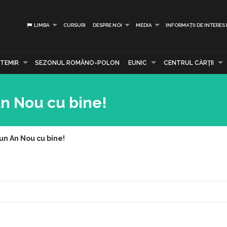
LIMBA
CURSURI
DESPRE NOI
MEDIA
INFORMAȚII DE INTERES
TEMIR
SEZONUL ROMÂNO-POLON
EUNIC
CENTRUL CĂRŢII
 An Nou cu bine!
 un An Nou cu bine!