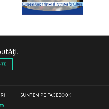
utăţi.
-TE
RI
SUNTEM PE FACEBOOK
ER