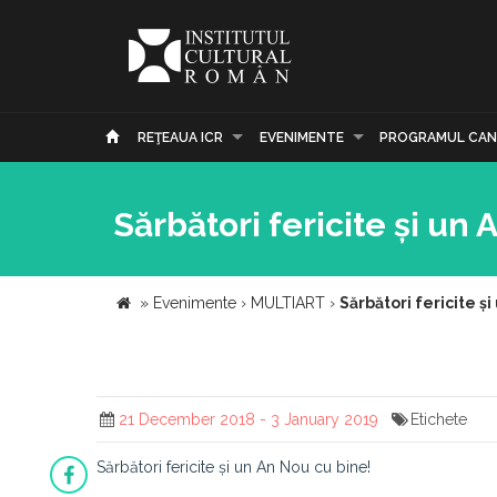
REŢEAUA ICR
EVENIMENTE
PROGRAMUL CAN
Sărbători fericite și un
»
Evenimente
›
MULTIART
›
Sărbători fericite și
21 December 2018 - 3 January 2019
Etichete
Sărbători fericite și un An Nou cu bine!