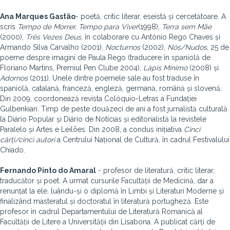
Ana Marques Gastão
- poetă, critic literar, eseistă și cercetătoare. A
scris
Tempo de Morrer, Tempo para Viver
(1998),
Terra sem Mãe
(2000),
Três Vezes Deus
, în colaborare cu António Rego Chaves și
Armando Silva Carvalho (2001),
Nocturnos
(2002),
Nós/Nudos
, 25 de
poeme despre imagini de Paula Rego (traducere în spaniolă de
Floriano Martins, Premiul Pen Clube 2004),
Lápis Mínimo
(2008) și
Adornos
(2011). Unele dintre poemele sale au fost traduse în
spaniolă, catalană, franceză, engleză, germană, română și slovenă.
Din 2009, coordonează revista Colóquio-Letras a Fundației
Gulbenkian. Timp de peste douăzeci de ani a fost jurnalistă culturală
la Diário Popular și Diário de Notícias și editorialistă la revistele
Paralelo și Artes e Leilões. Din 2008, a condus inițiativa
Cinci
cărți/cinci autori
a Centrului Național de Cultură, în cadrul Festivalului
Chiado.
Fernando Pinto do Amaral
- profesor de literatură, critic literar,
traducător și poet. A urmat cursurile Facultății de Medicină, dar a
renunțat la ele, luându-și o diplomă în Limbi și Literaturi Moderne și
finalizând masteratul și doctoratul în literatură portugheză. Este
profesor în cadrul Departamentului de Literatură Romanică al
Facultății de Litere a Universității din Lisabona. A publicat cărți de