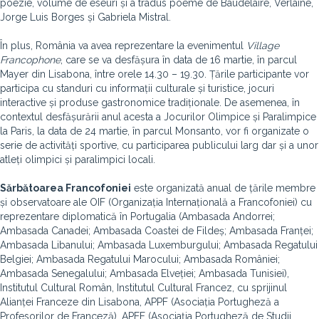
poezie, volume de eseuri și a tradus poeme de Baudelaire, Verlaine,
Jorge Luis Borges și Gabriela Mistral.
În plus, România va avea reprezentare la evenimentul
Village
Francophone
, care se va desfășura în data de 16 martie, în parcul
Mayer din Lisabona, între orele 14.30 – 19.30. Țările participante vor
participa cu standuri cu informații culturale și turistice, jocuri
interactive și produse gastronomice tradiționale. De asemenea, în
contextul desfășurării anul acesta a Jocurilor Olimpice și Paralimpice
la Paris, la data de 24 martie, în parcul Monsanto, vor fi organizate o
serie de activități sportive, cu participarea publicului larg dar și a unor
atleți olimpici și paralimpici locali.
Sărbătoarea Francofoniei
este organizată anual de țările membre
și observatoare ale OIF (Organizația Internațională a Francofoniei) cu
reprezentare diplomatică în Portugalia (Ambasada Andorrei;
Ambasada Canadei; Ambasada Coastei de Fildeș; Ambasada Franței;
Ambasada Libanului; Ambasada Luxemburgului; Ambasada Regatului
Belgiei; Ambasada Regatului Marocului; Ambasada României;
Ambasada Senegalului; Ambasada Elveției; Ambasada Tunisiei),
Institutul Cultural Român, Institutul Cultural Francez, cu sprijinul
Alianței Franceze din Lisabona, APPF (Asociația Portugheză a
Profesorilor de Franceză), APEF (Asociația Portugheză de Studii