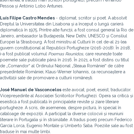
asemenea, a tradus mari scriitori portughezi, precum Fernando
Pessoa și António Lobo Antunes.
Luís Filipe Castro Mendes
- diplomat, scriitor și poet. A absolvit
Dreptul la Universitatea din Lisabona și a început o lungă carieră
diplomatică în 1975. Printre alte funcții, a fost consul general la Rio de
Janeiro, ambasador la Budapesta, New Delhi, UNESCO și Consiliul
Europei la Strasbourg. A fost ministru al Culturii în cel de-al 21-lea
guvern constituțional al Republicii Portugheze (2016-2018). În 2018,
i-a fost publicat volumul
Poemas Reunidos
, care reunește toate
poemele sale publicate până în 2016. În 2021, a fost distins cu titlul
de „Comandorˮ al Ordinului Național „Steaua Românieiˮ de către
președintele României, Klaus-Werner Iohannis, ca recunoaștere a
activității sale de promovare a culturii românești.
José Manuel de Vasconcelos
este avocat, poet, eseist, traducător.
Vicepreședinte al Asociației Scriitorilor Portughezi. Opera sa critică și
eseistică a fost publicată în principalele reviste și ziare literare
portugheze. A scris, de asemenea, despre pictură, în special în
cataloage de expoziții. A participat la diverse colocvii și reuniuni
literare în Portugalia și în străinătate. A tradus poeți precum Federico
García Lorca, Eugenio Montale și Umberto Saba. Poeziile sale au fost
traduse în mai multe limbi.