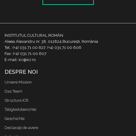
INSTITUTUL CULTURAL ROMÂN
Aleea Alexandru nr. 38, 011824 București, România
Tel.: (+4) 031 71 00 627, (+4) 031 71 00 606
Fax: (+4) 031 71 00 607
E-mail: icr@icr.ro
DESPRE NOI
Unsere Mission
Das Team
Structura ICR
Tätigkeitsberichte
Geschichte
Declaraţii de avere