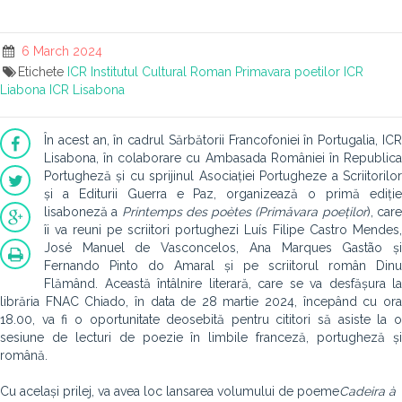
6 March 2024
Etichete
ICR
Institutul Cultural Roman
Primavara poetilor
ICR
Liabona
ICR Lisabona
În acest an, în cadrul Sărbătorii Francofoniei în Portugalia, ICR
Lisabona, în colaborare cu Ambasada României în Republica
Portugheză și cu sprijinul Asociației Portugheze a Scriitorilor
și a Editurii Guerra e Paz, organizează o primă ediție
lisaboneză a
Printemps des poètes (Primăvara poeților
), car
îi va reuni pe scriitori portughezi Luís Filipe Castro Mendes,
José Manuel de Vasconcelos, Ana Marques Gastão și
Fernando Pinto do Amaral și pe scriitorul român Dinu
Flămând. Această întâlnire literară, care se va desfășura la
librăria FNAC Chiado, în data de 28 martie 2024, începând cu ora
18.00, va fi o oportunitate deosebită pentru cititori să asiste la o
sesiune de lecturi de poezie în limbile franceză, portugheză și
română.
Cu același prilej, va avea loc lansarea volumului de poeme
Cadeira à