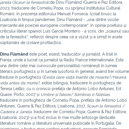
janela
(
Scaun la fereastră),
de Dinu Flămând (Guerra e Paz Editora,
2023, traducere de Corneliu Popa, cu sprijinul Institutului Cultural
Român), în prezența editorului Manuel Fonseca. Izolat brusc la
Lisabona în timpul pandemiei, Dinu Flamând - „una dintre vocile
marcante ale poeziei europene contemporaneˮ, în opinia poetului și
criticului literar spaniol Luis García Montero - a scris, din „scaunul său
de la fereastrăˮ, reflecții despre ceea ce a văzut și a simțit în acele
săptămâni de izolare profilactică.
Dinu Flămând
este poet, eseist, traducător și jurnalist. A trăit în
Franța, unde a lucrat ca jurnalist la Radio France Internationale. Este
una dintre cele mai cunoscute personalități românești în lumea
literară portugheză și în lumea lusofonă în general, având trei volume
traduse în portugheză (
Există oare viață înainte de moarte?/
Haverá
vida antes da morte?
, ediție bilingvă, traducere în portugheză de
Teresa Leitão, cu o cronică-prefață de António Lobo Antunes, Ed.
Quase, Porto, 2007 și
Umbre și faleze/ Sombras e falésias
,
traducere în portugheză de Corneliu Popa, prefață de António Lobo
Antunes, Guerra & Paz Editora, Lisabona, 2017,
Scaun la fereastră /
Cadeira à Janela
, traducere de Corneliu Popa, Guerra & Paz Editora,
Lisabona, 2023) și a fost inclus în mai multe antologii dedicate
literaturii române și literaturii universale publicate în Portugalia. De