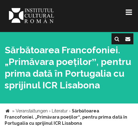
Sărbătoarea Francofoniei.
„Primăvara poețilorˮ, pentru
prima dată în Portugalia cu
sprijinul ICR Lisabona
»
Veranstaltungen
›
Literatur
›
Sărbătoarea
Francofoniei. „Primăvara poețilorˮ, pentru prima dată în
Portugalia cu sprijinul ICR Lisabona