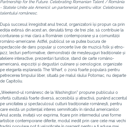
Partnership for the Future. Celebrating Romanian Talent / România
- Statele Unite ale Americii: un parteneriat pentru viitor. Celebrarea
talentului românesc
.
După succesul înregistrat anul trecut, organizatorii își propun ca prin
ediția extinsă din acest an, derulată timp de trei zile, să contribuie la
conturarea și mai clară a României contemporane și a comunității
româno-americane. Astfel, publicul se va putea bucura de
spectacole de dans popular și concerte live de muzică folk și etno-
jazz, lecturi performative, demonstrații de meșteșuguri tradiționale și
ateliere interactive, prezentări turistice, stand de carte româno-
americană, expoziții și degustări culinare și oenologice, organizate
pe eleganta esplanadă The Wharf, o zonă foarte populară pentru
petrecerea timpului liber, situată pe malul râului Potomac, nu departe
de Capitoliu.
„Weekend-ul românesc de la Washington” propune publicului o
ofertă culturală foarte diversă, accesibilă și atractivă, punând accentul
pe unicitatea și spectaculosul culturii tradiționale românești, pentru
care există un potențial interes semnificativ în rândul americanilor.
Anul acesta, invitații vor exprima, ficare prin intermediul unei forme
artistice contemporane diferite, modul inedit prin care cele mai vechi
tradiții populare pot fi valorificate în prezent pentru a fi aduse mai