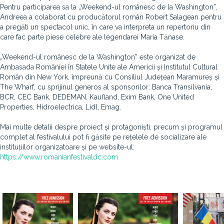
Pentru participarea sa la „Weekend-ul românesc de la Washington”,
Andreea a colaborat cu producătorul român Robert Salagean pentru
a pregăti un spectacol unic, în care va interpreta un repertoriu din
care fac parte piese celebre ale legendarei Maria Tănase.
„Weekend-ul românesc de la Washington” este organizat de
Ambasada României în Statele Unite ale Americii și Institutul Cultural
Român din New York, împreună cu Consiliul Județean Maramureș și
The Wharf, cu sprijinul generos al sponsorilor: Banca Transilvania,
BCR, CEC Bank, DEDEMAN, Kaufland, Exim Bank, One United
Properties, Hidroelectrica, Lidl, Emag.
Mai multe detalii despre proiect și protagoniști, precum și programul
complet al festivalului pot fi găsite pe rețelele de socializare ale
instituțiilor organizatoare și pe website-ul:
https://www.romanianfestivaldc.com