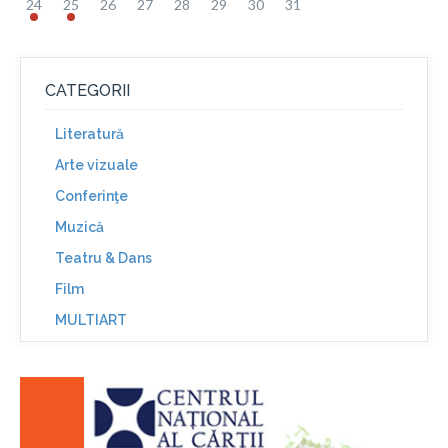
24
25
26
27
28
29
30
31
CATEGORII
Literatură
Arte vizuale
Conferinţe
Muzică
Teatru & Dans
Film
MULTIART