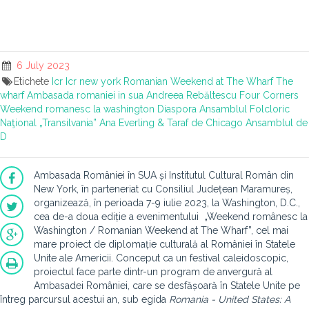
6 July 2023
Etichete
Icr
Icr new york
Romanian Weekend at The Wharf
The
wharf
Ambasada romaniei in sua
Andreea Rebăltescu
Four Corners
Weekend romanesc la washington
Diaspora
Ansamblul Folcloric
Naţional „Transilvania”
Ana Everling & Taraf de Chicago
Ansamblul de
D
Ambasada României în SUA și Institutul Cultural Român din
New York, în parteneriat cu Consiliul Județean Maramureș,
organizează, în perioada 7-9 iulie 2023, la Washington, D.C.,
cea de-a doua ediție a evenimentului „Weekend românesc la
Washington / Romanian Weekend at The Wharf”, cel mai
mare proiect de diplomație culturală al României în Statele
Unite ale Americii. Conceput ca un festival caleidoscopic,
proiectul face parte dintr-un program de anvergură al
Ambasadei României, care se desfășoară în Statele Unite pe
întreg parcursul acestui an, sub egida
Romania - United States: A