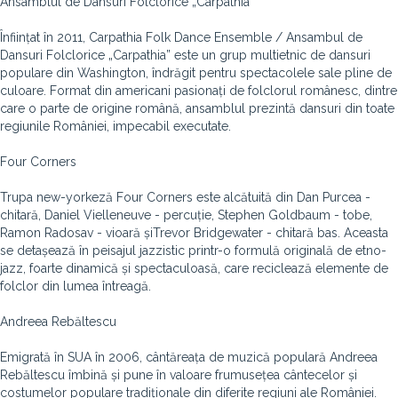
Ansamblul de Dansuri Folclorice „Carpathia”
Înființat în 2011, Carpathia Folk Dance Ensemble / Ansambul de
Dansuri Folclorice „Carpathia” este un grup multietnic de dansuri
populare din Washington, îndrăgit pentru spectacolele sale pline de
culoare. Format din americani pasionați de folclorul românesc, dintre
care o parte de origine română, ansamblul prezintă dansuri din toate
regiunile României, impecabil executate.
Four Corners
Trupa new-yorkeză Four Corners este alcătuită din Dan Purcea -
chitară, Daniel Vielleneuve - percuție, Stephen Goldbaum - tobe,
Ramon Radosav - vioară șiTrevor Bridgewater - chitară bas. Aceasta
se detașează în peisajul jazzistic printr-o formulă originală de etno-
jazz, foarte dinamică și spectaculoasă, care reciclează elemente de
folclor din lumea întreagă.
Andreea Rebăltescu
Emigrată în SUA în 2006, cântăreața de muzică populară Andreea
Rebăltescu îmbină și pune în valoare frumusețea cântecelor și
costumelor populare tradiționale din diferite regiuni ale României.