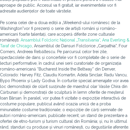
aproape de public. Accesul va fi gratuit, iar evenimentele vor fi
adresate audiențelor de toate vârstele.
Pe scena celei de-a doua ediții a „Weekend-ului românesc de la
Washington”vor fi prezenți o serie de artiști români și româno-
americani foarte talentați, care acoperă diferite zone culturale
românești:
Ansamblul Folcloric Național „Transilvania”
,
Ana Everling &
Taraf de Chicago
, Ansamblul de Dansuri Folclorice „Carpathia”, Four
Corners, Andreea Rebăltescu. Pe parcursul celor trei zile,
spectacolele de dans și concertele vor fi completate de o serie de
lecturi performative, în cadrul unei serii curatoriate de organizația
româno-americană “Bucharest Inside the Beltway” din Denver,
Colorado: Harvey Fitz, Claudiu Komartin, Adela Sinclair, Radu Vancu,
Bypo Phoenix și Lady Godiva. În corturile special amenajate vor avea
loc demonstrații de olărit susținute de maestrul olar Vasile Chira din
Cărbunari și demonstrații de sculptură în lemn oferite de meșterul
Ioan Bârsan. În paralel, vor putea fi vizitate o expoziție interactivă de
costume populare, publicul având ocazia unică de a proba
minunatele costume tradiționale; o expoziție de cărți semnate de
autori româno-americani, publicate recent; un stand de prezentare a
ofertei de etno-turism și turism cultural din România; și, nu în ultimul
rând, standuri cu produse și vinuri românești, cu degustările aferente.