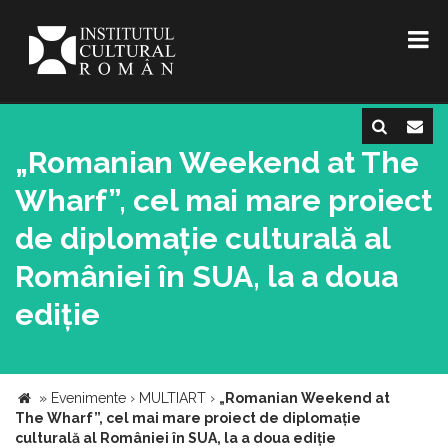
„Romanian Weekend at The
Wharf”, cel mai mare proiect
de diplomație culturală al
României în SUA, la a doua
ediție
»
Evenimente
›
MULTIART
›
„Romanian Weekend at
The Wharf”, cel mai mare proiect de diplomație
culturală al României în SUA, la a doua ediție