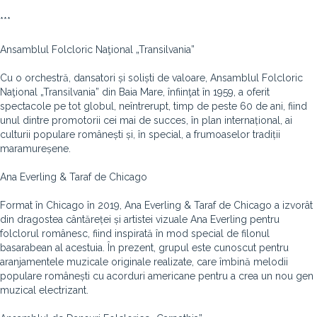
***
Ansamblul Folcloric Naţional „Transilvania”
Cu o orchestră, dansatori și soliști de valoare, Ansamblul Folcloric
Naţional „Transilvania” din Baia Mare, înfiinţat în 1959, a oferit
spectacole pe tot globul, neîntrerupt, timp de peste 60 de ani, fiind
unul dintre promotorii cei mai de succes, în plan internațional, ai
culturii populare românești și, în special, a frumoaselor tradiții
maramureșene.
Ana Everling & Taraf de Chicago
Format în Chicago în 2019, Ana Everling & Taraf de Chicago a izvorât
din dragostea cântăreței și artistei vizuale Ana Everling pentru
folclorul românesc, fiind inspirată în mod special de filonul
basarabean al acestuia. În prezent, grupul este cunoscut pentru
aranjamentele muzicale originale realizate, care îmbină melodii
populare românești cu acorduri americane pentru a crea un nou gen
muzical electrizant.