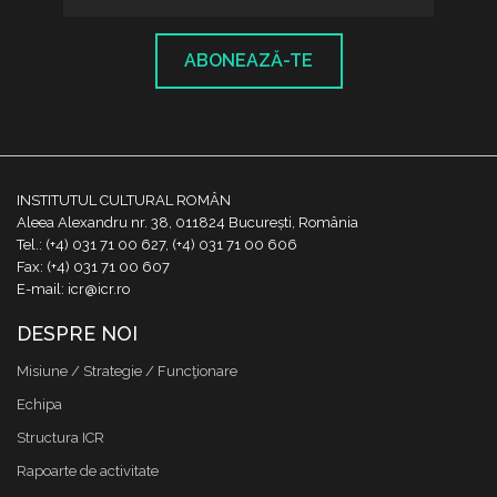
ABONEAZĂ-TE
INSTITUTUL CULTURAL ROMÂN
Aleea Alexandru nr. 38, 011824 București, România
Tel.: (+4) 031 71 00 627, (+4) 031 71 00 606
Fax: (+4) 031 71 00 607
E-mail: icr@icr.ro
DESPRE NOI
Misiune / Strategie / Funcţionare
Echipa
Structura ICR
Rapoarte de activitate