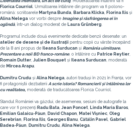
Libertatea interioară, un act de curaj
. Moderatoarea întâlnirii va fi
Florica Courriol
. Următoarea întâlnire din program va fi polono-
română: scriitoarele
Martyna Bunda
,
Barbara Klicka
,
Florina Ilis
și
Alina Nelega
vor vorbi despre
Imagine și răsfrângerea ei în
oglindă
, într-un dialog moderat de
Laura Grünberg
.
Programul include două evenimente dedicate benzii desenate: un
atelier de desene și de ilustrații
pentru copii cu vârste începând
de la 8 ani propus de
Ileana Surducan
și
România uimitoare.
Prezentare a noii BD franco-române
, o întâlnire cu
Patrice Reytier
,
Romain Dutter
,
Julien Bouquet
și
Ileana Surducan
, moderată
de
Mircea Arapu
.
Dumitru Crudu
și
Alina Nelega
, autori traduși în 2021 în Franța, vor
fi protagoniștii dezbaterii
A scrie istoria?
Romancierii și întâlnirea lor
cu realitatea
,
moderată de traducătoarea Florica Courriol.
Standul României va găzdui, de asemenea, sesiuni de autografe la
care vor fi prezenți
Radu Bata
,
Jean Poncet
,
Linda Maria Baros
,
Emilian Galaicu-Păun
,
David Chapon
,
Matei Vișniec
,
Oleg
Serebrian
,
Florina Ilis
,
Georges Banu
,
Cătălin Pavel
,
Gabriel
Badea-Păun
,
Dumitru Crudu
,
Alina Nelega
.