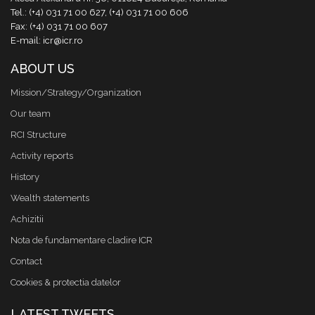
Tel.: (+4) 031 71 00 627, (+4) 031 71 00 606
Fax: (+4) 031 71 00 607
E-mail: icr@icr.ro
ABOUT US
Mission/Strategy/Organization
Our team
RCI Structure
Activity reports
History
Wealth statements
Achizitii
Nota de fundamentare cladire ICR
Contact
Cookies & protectia datelor
LATEST TWEETS