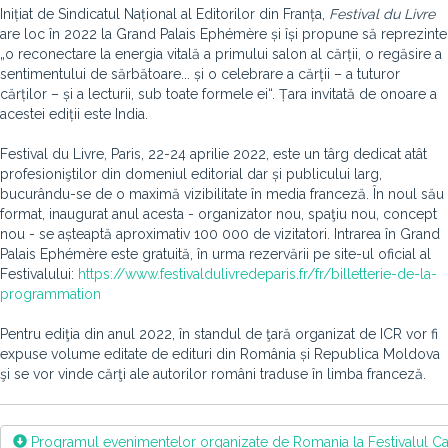
Inițiat de Sindicatul Național al Editorilor din Franța,
Festival du Livre
are loc în 2022 la Grand Palais Ephémère și își propune să reprezinte
„o reconectare la energia vitală a primului salon al cărții, o regăsire a
sentimentului de sărbătoare... și o celebrare a cărții – a tuturor
cărților – și a lecturii, sub toate formele ei“. Țara invitată de onoare a
acestei ediții este India.
Festival du Livre, Paris, 22-24 aprilie 2022, este un târg dedicat atât
profesioniştilor din domeniul editorial dar și publicului larg,
bucurându-se de o maximă vizibilitate în media franceză. În noul său
format, inaugurat anul acesta - organizator nou, spaţiu nou, concept
nou - se așteaptă aproximativ 100 000 de vizitatori. Intrarea în Grand
Palais Ephémère este gratuită, în urma rezervării pe site-ul oficial al
Festivalului:
https://www.festivaldulivredeparis.fr/fr/billetterie-de-la-
programmation
Pentru ediţia din anul 2022, în standul de ţară organizat de ICR vor fi
expuse volume editate de edituri din România și Republica Moldova
şi se vor vinde cărţi ale autorilor români traduse în limba franceză.
Programul evenimentelor organizate de Romania la Festivalul Cart