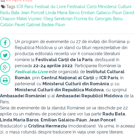
Tags
ICR
Paris
Festival du Livre
Festivalul Cărții
Ministerul Culturii
Radu Bata
Jean Poncet
Linda Maria Baros
Emilian Galaicu-Păun
David
Chapon
Matei Vișniec
Oleg Serebrian
Florina Ilis
Georges Banu
Cătălin Pavel
Gabriel Badea-Păun
Un program de evenimente cu 27 de invitați din România și
Republica Moldova și un stand cu titluri reprezentative din
producția editorială recentă vor fi consacrate literaturii
române la
Festivalul Cărții de la Paris
, desfășurat în
perioada
22-24 aprilie 2022
. Participarea României la
Festival du Livre
este organizată de
Institutul Cultural
Român
, prin
Centrul Național al Cărții
și
ICR Paris
, în
parteneriat cu
Ministerul Culturii din România
și cu
Ministerul Culturii din Republica Moldova
, cu sprijinul
Ambasadei României
și al
Ambasadei Republicii Moldova
de la
Paris.
Seria de evenimente de la standul României se va deschide pe 22
aprilie cu un matineu de poezie la care vor lua parte
Radu Bata
,
Linda Maria Baros
,
Emilian Galaicu-Păun
,
Jean Poncet
(traducător) și
Cristina Hermeziu
(moderatoare). Va urma, în aceeași
zi, o masă rotundă despre traducere în viața unei opere literare,