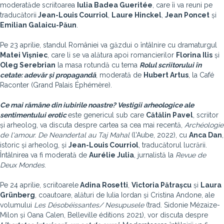
moderată
de scriitoarea
Iulia Badea Gueritée
,
care îi va reuni pe
traducătorii
Jean-Louis Courriol
,
Laure Hinckel
,
Jean Poncet
și
Emilian Galaicu-Păun
.
Pe 23 aprilie, standul României va găzdui o întâlnire cu dramaturgul
Matei Vișniec
, care li se va alătura apoi romancierilor
Florina Ilis
și
Oleg Serebrian
la masa rotundă cu tema
Rolul scriitorului în
cetate: adevăr și propagandă
, moderată de
Hubert Artus
, la Café
Raconter (Grand Palais Éphémère).
Ce mai rămâne din iubirile noastre?
Vestigii arheologice ale
sentimentului erotic
este genericul sub care
Cătălin Pavel
, scriitor
și arheolog, va discuta despre cartea sa cea mai recentă,
Archéologie
de l'amour. De Neandertal au Taj Mahal
(l'Aube, 2022), cu
Anca Dan
,
istoric și arheolog, și
Jean-Louis Courriol
, traducătorul lucrării.
Întâlnirea va fi moderată de
Aurélie Julia
, jurnalistă la
Revue de
Deux Mondes
.
Pe 24 aprilie, scriitoarele
Adina Rosetti
,
Victoria Pătrașcu
și
Laura
Grünberg
, coautoare, alături de Iulia Iordan și Cristina Andone, ale
volumului
Les Désobéissantes/ Nesupusele
(trad. Sidonie Mézaize-
Milon și Oana Calen, Belleville éditions 2021), vor discuta despre