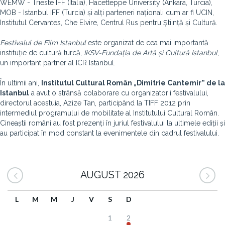
WEMW - Trieste IFF (Italia), Hacetteppe University (Ankara, Turcia),
MOB - Istanbul IFF (Turcia) și alți parteneri naționali cum ar fi UCIN,
Institutul Cervantes, Che Elvire, Centrul Rus pentru Știință și Cultură.
Festivalul de Film Istanbul
este organizat de cea mai importantă
instituție de cultură turcă,
IKSV-Fundația de Artă și Cultură Istanbul
,
un important partner al ICR Istanbul.
În ultimii ani,
Institutul Cultural Român „Dimitrie Cantemir” de la
Istanbul
a avut o strânsă colaborare cu organizatorii festivalului,
directorul acestuia, Azize Tan, participând la TIFF 2012 prin
intermediul programului de mobilitate al Institutului Cultural Român.
Cineaștii români au fost prezenți în juriul festivalului la ultimele ediții și
au participat în mod constant la evenimentele din cadrul festivalului.
AUGUST 2026
L
M
M
J
V
S
D
1
2