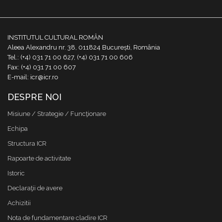
INSTITUTUL CULTURAL ROMÂN
Aleea Alexandru nr. 38, 011824 București, România
Tel.: (+4) 031 71 00 627, (+4) 031 71 00 606
Fax: (+4) 031 71 00 607
E-mail: icr@icr.ro
DESPRE NOI
Misiune / Strategie / Funcţionare
Echipa
Structura ICR
Rapoarte de activitate
Istoric
Declaraţii de avere
Achizitii
Nota de fundamentare cladire ICR