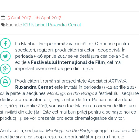
5 April 2017 - 16 April 2017
Etichete
ICR Istanbul
Ruxandra Cernat
La Istanbul, începe primăvara cinefililor. O bucurie pentru
spectatori, regizori, producători și actori, deopotrivă. În
perioada 5-16 aprilie 2017 se va desfășura cea de-a 36-a
ediție a
Festivalului Internațional de Film
, cel mai
important eveniment de gen din Turcia.
Producătorul român și președintele Asociației
ARTVIVA
,
Ruxandra Cernat
este invitată în perioada 9 -12 aprilie 2017
să ia parte la secțiunea
Meetings on the Bridge
a festivalului, secțiune
dedicată producătorilor și regizorilor de film. Pe parcursul a două
zile, 10 și 11 aprilie 2017, vor avea loc întâlniri cu oameni de film turci
și invitați din alte țări. Este cel mai bun prilej pentru a se naște noi co-
producții și se vor prezenta proiecte cinematografice de viitor.
Anul acesta, secțiunea
Meetings on the Bridge
ajunge la cea de a XII-
a ediție și are ca scop creșterea oportunităților pentru tinerele