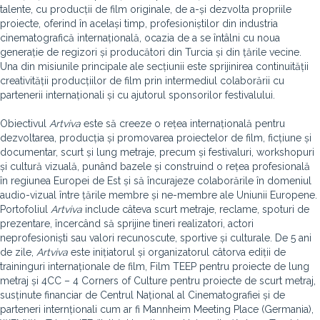
talente, cu producții de film originale, de a-și dezvolta propriile
proiecte, oferind în același timp, profesioniștilor din industria
cinematografică internațională, ocazia de a se întâlni cu noua
generație de regizori și producători din Turcia și din țările vecine.
Una din misiunile principale ale secțiunii este sprijinirea continuității
creativității producțiilor de film prin intermediul colaborării cu
partenerii internaționali și cu ajutorul sponsorilor festivalului.
Obiectivul
Artviva
este să creeze o rețea internațională pentru
dezvoltarea, producția și promovarea proiectelor de film, ficțiune și
documentar, scurt și lung metraje, precum și festivaluri, workshopuri
și cultură vizuală, punând bazele și construind o rețea profesională
în regiunea Europei de Est și să încurajeze colaborările în domeniul
audio-vizual între țările membre și ne-membre ale Uniunii Europene.
Portofoliul
Artviva
include câteva scurt metraje, reclame, spoturi de
prezentare, încercând să sprijine tineri realizatori, actori
neprofesioniști sau valori recunoscute, sportive și culturale. De 5 ani
de zile,
Artviva
este inițiatorul și organizatorul câtorva ediții de
traininguri internaționale de film, Film TEEP pentru proiecte de lung
metraj și 4CC – 4 Corners of Culture pentru proiecte de scurt metraj,
susținute financiar de Centrul Național al Cinematografiei și de
parteneri internționali cum ar fi Mannheim Meeting Place (Germania),