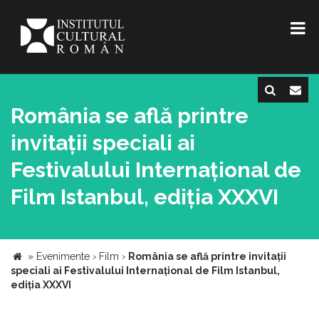
România se află printre
invitații speciali ai
Festivalului Internațional de
Film Istanbul, ediția XXXVI
»
Evenimente
›
Film
›
România se află printre invitații
speciali ai Festivalului Internațional de Film Istanbul,
ediția XXXVI