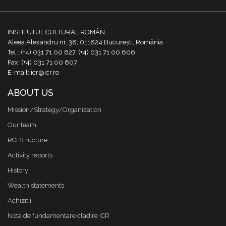
INSTITUTUL CULTURAL ROMÂN
Aleea Alexandru nr. 38, 011824 București, România
Tel.: (+4) 031 71 00 627, (+4) 031 71 00 606
Fax: (+4) 031 71 00 607
E-mail: icr@icr.ro
ABOUT US
Mission/Strategy/Organization
Our team
RCI Structure
Activity reports
History
Wealth statements
Achizitii
Nota de fundamentare cladire ICR