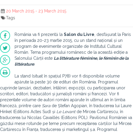
20 March 2015 - 23 March 2015
Tags
România va fi prezentă la
Salon du Livre
, desfășurat la Paris
în perioada 20-23 martie 2015, cu un stand național și un
program de evenimente organizate de Institutul Cultural
Român. Tema programului românesc de la această ediție a
Salonului Cărții este
La littérature féminine, le féminin de la
littérature
.
La stand (situat în spațiul P78) vor fi disponibile volume
apărute la peste 30 de edituri din România. Programul
cuprinde lansări, dezbateri, întâlniri, expoziţii, cu participarea unor
scriitori, editori, traducători și jurnaliști români și francezi. Vor fi
prezentate volume de autori români apărute în ultimul an în limba
franceză, printre care
Sara
de Ștefan Agopian, în traducerea lui Laure
Hinkel (Editions Actes Sud) și
Le Levant
de Mircea Cărtărescu, în
traducerea lui Nicolas Cavaillès (Editions POL). Pavilionul României va
găzdui mese rotunde pe teme precum receptarea cărților lui Mircea
Cărtărescu în Franța, traducerea și marketingul ș.a. Programul