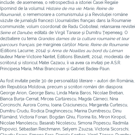
include, de asemenea, o retrospectivă a istoriei Casei Regale
(pornind de la volumul
Histoire de ma vie: Marie, Reine de
Roumanie
), o rememorare a comunismului şi a Revoluţiei române
văzute de jurnaliştii francezi (Journalistes français dans la Roumanie
communiste, volum coordonat de Radu Ciobotea), relansarea revistei
Seine et Danube
, editată de Virgil Tănase şi Dumitru Ţepeneag. O
dezbatere cu tema
Grandes dames de la culture roumaine et leur
parcours français,
pe marginea cărților
Marie, Reine de Roumanie
(Editions Lacurne, 2014) și
Anna de Noailles au bord du Léman
(auteur Marie-Victoire Nantet, Editions Bleulefit, 2014), moderată de
scriitorul și istoricul Matei Cazacu, îi va avea ca invitați pe A.S.R.
Principesa Maria, Mihai Brancovan și Gabriel Badea-Păun.
Au fost invitate peste 30 de personalități literare – autori din România,
din Republica Moldova, precum și scriitori români din diaspora:
George Arion, George Banu, Linda Maria Baros, Nicolae Breban,
Bianca Burța-Cernat, Mircea Cărtărescu, Magda Cârneci, Nina
Corcinschi, Aurora Cornu, Ioana Crăciunescu, Margareta Curtescu,
Dumitru Crudu, Rodica Draghincescu, Marina Dumitrescu, Dinu
Flămând, Victoria Fonari, Bogdan Ghiu, Florina Ilis, Miron Kiropol,
Nicolae Manolescu, Basarab Nicolescu, Simona Popescu, Radmila
Popovici, Sébastian Reichmann, Selyem Zsuzsa, Victoria Sicorschi,