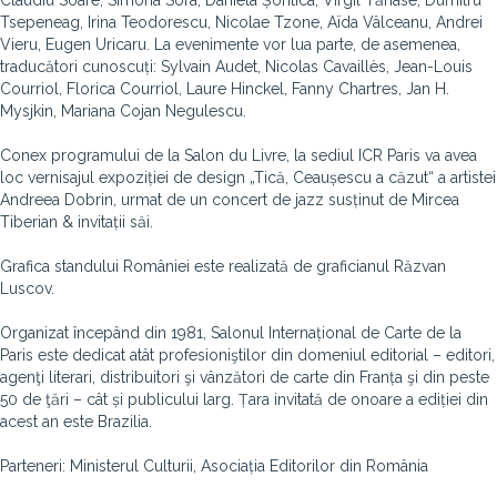
Claudiu Soare, Simona Sora, Daniela Șontica, Virgil Tănase, Dumitru
Tsepeneag, Irina Teodorescu, Nicolae Tzone, Aïda Vâlceanu, Andrei
Vieru, Eugen Uricaru. La evenimente vor lua parte, de asemenea,
traducători cunoscuți: Sylvain Audet, Nicolas Cavaillès, Jean-Louis
Courriol, Florica Courriol, Laure Hinckel, Fanny Chartres, Jan H.
Mysjkin, Mariana Cojan Negulescu.
Conex programului de la Salon du Livre, la sediul ICR Paris va avea
loc vernisajul expoziției de design „Tică, Ceaușescu a căzut“ a artistei
Andreea Dobrin, urmat de un concert de jazz susținut de Mircea
Tiberian & invitații săi.
Grafica standului României este realizată de graficianul Răzvan
Luscov.
Organizat începând din 1981, Salonul Internațional de Carte de la
Paris este dedicat atât profesioniştilor din domeniul editorial – editori,
agenţi literari, distribuitori şi vânzători de carte din Franța şi din peste
50 de ţări – cât și publicului larg. Țara invitată de onoare a ediției din
acest an este Brazilia.
Parteneri: Ministerul Culturii, Asociația Editorilor din România