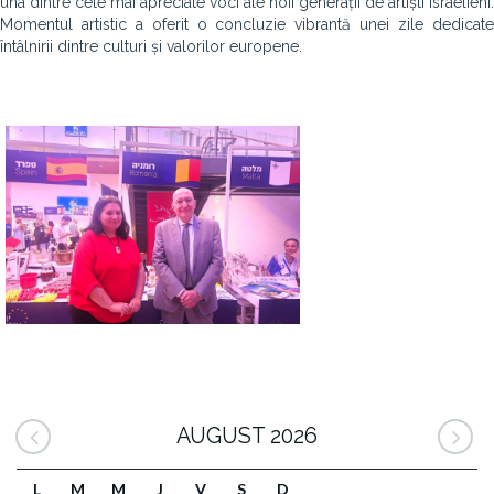
una dintre cele mai apreciate voci ale noii generații de artiști israelieni.
Momentul artistic a oferit o concluzie vibrantă unei zile dedicate
întâlnirii dintre culturi și valorilor europene.
AUGUST 2026
L
M
M
J
V
S
D