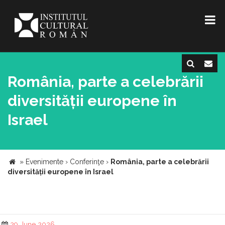
România, parte a celebrării
diversității europene în
Israel
»
Evenimente
›
Conferinţe
›
România, parte a celebrării
diversității europene în Israel
29 June 2026