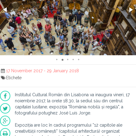
17 November 2017 - 29 January 2018
Etichete
Institutul Cultural Român din Lisabona va inaugura vineri, 17
noiembrie 2017, la orele 18.30, la sediul său din centrul
capitalei lusitane, expoziția "România nobilă și regală", a
fotografului potughez José Luís Jorge.
Expoziția are loc în cadrul programului ”12 capitole ale
creativității românești” (capitolul arhitectură) organizat