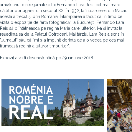
arhivă unul dintre jurnalele lui Fernando Lara Reis, cel mai mare
călător portughez din secolul XX. În 1932, la întoarcerea din Macao,
acesta a trecut și prin România. Întâmplarea a făcut ca, în timp ce
vizita o expoziție de ”artă fotografică” la București, Fernando Lara
Reis să o întâlnească pe regina Maria care, ulterior, l-a și invitat la
reședința sa de la Palatul Cotroceni. Mai târziu, Lara Reis a scris în
”Jurnalul” său că ”m
i s-a împlinit dorința de a o vedea pe cea mai
frumoasă regină a tuturor timpurilor”.
Expoziția va fi deschisă până pe 29 ianuarie 2018.