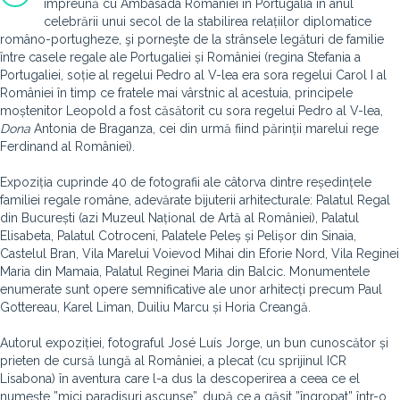
împreună cu Ambasada României în Portugalia în anul
celebrării unui secol de la stabilirea relațiilor diplomatice
româno-portugheze, şi porneşte de la strânsele legături de familie
între casele regale ale Portugaliei și României (regina Stefania a
Portugaliei, soție al regelui Pedro al V-lea era sora regelui Carol I al
României în timp ce fratele mai vârstnic al acestuia, principele
moștenitor Leopold a fost căsătorit cu sora regelui Pedro al V-lea,
Dona
Antonia de Braganza, cei din urmă fiind părinții marelui rege
Ferdinand al României).
Expoziția cuprinde 40 de fotografii ale câtorva dintre reședințele
familiei regale române, adevărate bijuterii arhitecturale: Palatul Regal
din București (azi Muzeul Național de Artă al României), Palatul
Elisabeta, Palatul Cotroceni, Palatele Peleș și Pelișor din Sinaia,
Castelul Bran, Vila Marelui Voievod Mihai din Eforie Nord, Vila Reginei
Maria din Mamaia, Palatul Reginei Maria din Balcic. Monumentele
enumerate sunt opere semnificative ale unor arhitecți precum Paul
Gottereau, Karel Liman, Duiliu Marcu și Horia Creangă.
Autorul expoziției, fotograful José Luís Jorge, un bun cunoscător și
prieten de cursă lungă al României, a plecat (cu sprijinul ICR
Lisabona) în aventura care l-a dus la descoperirea a ceea ce el
numește ”mici paradisuri ascunse”, după ce a găsit ”îngropat” într-o