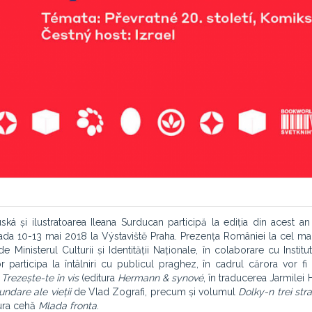
ká și ilustratoarea Ileana Surducan participă la ediția din acest an
oada 10-13 mai 2018 la Výstaviště Praha. Prezența României la cel ma
Ministerul Culturii și Identității Naționale, în colaborare cu Institut
or participa la întâlniri cu publicul praghez, în cadrul cărora vor fi
,
Trezește-te în vis
(editura
Hermann & synové
, în traducerea Jarmilei
ndare ale vieții
de Vlad Zografi, precum și volumul
Dolky-n trei stra
tura cehă
Mlada fronta
.