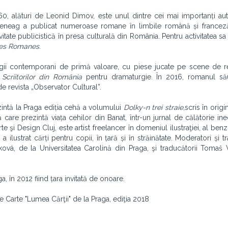
 ‘60, alături de Leonid Dimov, este unul dintre cei mai importanți au
epeneag a publicat numeroase romane în limbile română și franceză
itate publicistică în presa culturală din România. Pentru activitatea sa l
ures Romanes
.
rgii contemporani de primă valoare, cu piese jucate pe scene de 
 Scriitorilor din România
pentru dramaturgie. În 2016, romanul s
e revista „Observator Cultural”.
zintă la Praga ediția cehă a volumului
Dolky-n trei straie,
scris în origi
care prezintă viața cehilor din Banat, într-un jurnal de călătorie ined
e şi Design Cluj, este artist freelancer în domeniul ilustraţiei, al ben
 ilustrat cărți pentru copii, în țară și în străinătate. Moderatori și tr
áková, de la Universitatea Carolină din Praga, şi traducătorii Tomaš V
, în 2012 fiind țara invitată de onoare.
e Carte "Lumea Cărţii" de la Praga, ediţia 2018