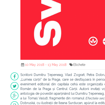
10 May 2018 - 13 May 2018
Etichete
Scriitorii Dumitru Țepeneag, Vlad Zografi, Petra Dobrus
„Lumea cărții” de la Praga, care se desfăşoară în peri
eveniment editorial din capitala cehă este organizată de 
Român de la Praga și Centrul Cărții. Autorii invitați v
antologia de povestiri aparținând lui Dumitru Țepeneag
a lui Tomaš Vašut), fragmente din romanul
Efectele secu
Dobruská, cu ilustrații de Ileana Surducan, apărut la edi