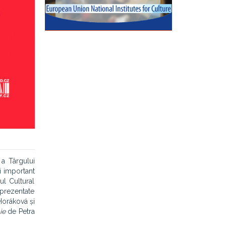
 a Târgului
i important
ul Cultural
 prezentate
 Horáková și
ie
de Petra