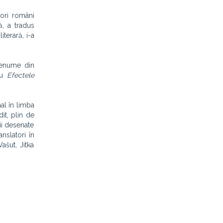
tori români
, a tradus
iterară, i-a
renume din
ău
Efectele
nal în limba
it, plin de
zii desenate
anslatori în
ašut, Jitka