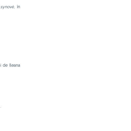
synové
, în
ii de Ileana
.