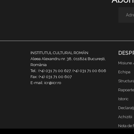
DESP
INSTITUTUL CULTURAL ROMÂN
Aleea Alexandru nr. 38, 011824 București,
Misiune 
România
Tel.: (+4) 031 71 00 627, (+4) 031 71 00 606
Echipa
Fax: (+4) 031 71 00 607
Structur
E-mail: icr@icr.ro
Rapoarte 
Istoric
Declaraţi
Achizitii
Nota de 