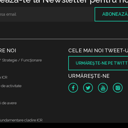
ABONEAZĂ
RE NOI
CELE MAI NOI TWEET-U
/ Strategie / Funcţionare
URMĂREŞTE-NE PE TWITT
URMĂREŞTE-NE
a ICR
de activitate
i de avere
fundamentare cladire ICR