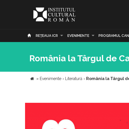
REŢEAUA ICR
EVENIMENTE
PROGRAMUL CAN
România la Târgul de Ca
»
Evenimente
›
Literatură
›
România la Târgul de