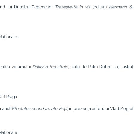
nând lui Dumitru Țepeneag,
Trezește-te în vis
(editura
Hermann & 
 Naţionale.
cehă a volumului
Dolky-n trei straie
, texte de Petra Dobruská, ilustraț
 ICR Praga
omanul
Efectele secundare ale vieții
, în prezența autorului Vlad Zografi
 Naţionale.