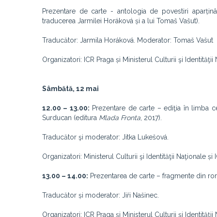
Prezentare de carte - antologia de povestiri aparți
traducerea Jarmilei Horáková și a lui Tomaš Vašut).
Traducător: Jarmila Horáková. Moderator: Tomaš Vašut
Organizatori: ICR Praga și Ministerul Culturii şi Identităţii
Sâmbătă, 12 mai
12.00 – 13.00:
Prezentare de carte – ediţia în limba 
Surducan (editura
Mlada Fronta
, 2017).
Traducător şi moderator: Jitka Lukešová.
Organizatori: Ministerul Culturii şi Identităţii Naţionale și
13.00 – 14.00:
Prezentarea de carte – fragmente din r
Traducător și moderator: Jiři Našinec.
Organizatori: ICR Praga și Ministerul Culturii şi Identităţii