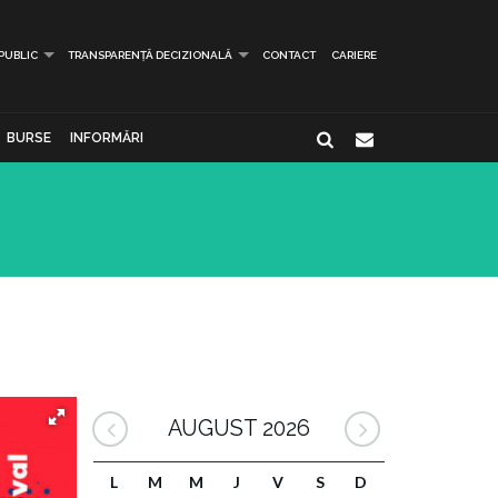
 PUBLIC
TRANSPARENȚĂ DECIZIONALĂ
CONTACT
CARIERE
BURSE
INFORMĂRI
AUGUST 2026
L
M
M
J
V
S
D