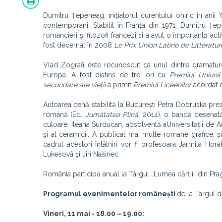
Dumitru Țepeneag, inițiatorul curentului oniric în anii
contemporani. Stabilit în Franța din 1971, Dumitru Ț
romancieri și filozofi francezi și a avut o importantă activ
fost decernat în 2008
Le Prix Union Latine de Littérat
Vlad Zografi este recunoscut ca unul dintre dramatu
Europa. A fost distins de trei ori cu
Premiul Uniunii
secundare ale vieții
a primit
Premiul Liceenilor
acordat d
Autoarea cehă stabilită la București Petra Dobruská pre
română (Ed.
Jumătatea Plină
, 2014), o bandă desenată 
culoare. Ileana Surducan, absolventă aUniversității de Art
şi al ceramicii. A publicat mai multe romane grafice, și a
cadrul acestori întâlniri vor fi profesoara Jarmila Hor
Lukešová şi Jiří Našinec.
România participă anual la Târgul „Lumea cărții” din Praga
Programul evenimentelor românești
de la Târgul d
Vineri, 11 mai - 18.00 – 19.00: