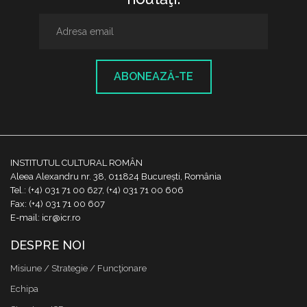
ABONEAZĂ-TE
INSTITUTUL CULTURAL ROMÂN
Aleea Alexandru nr. 38, 011824 București, România
Tel.: (+4) 031 71 00 627, (+4) 031 71 00 606
Fax: (+4) 031 71 00 607
E-mail: icr@icr.ro
DESPRE NOI
Misiune / Strategie / Funcţionare
Echipa