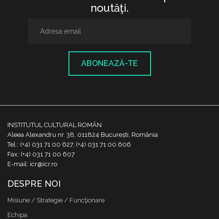
noutăţi.
ABONEAZĂ-TE
INSTITUTUL CULTURAL ROMÂN
Aleea Alexandru nr. 38, 011824 București, România
Tel.: (+4) 031 71 00 627, (+4) 031 71 00 606
Fax: (+4) 031 71 00 607
E-mail: icr@icr.ro
DESPRE NOI
Misiune / Strategie / Funcţionare
Echipa