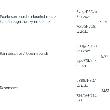
6729/REG/0
Poartă spre cerul dinlăuntrul meu /
8.11.2021
Gate through the sky inside me
51,71
709/SRI/08.
11.2021
6885/REG/1
2.11.2021
Răni deschise / Open wounds
57,00
732/SRI/12.1
1.2021
6888/REG/
12.11.21
Resonance
32,57
734/SRI/12.1
1.21