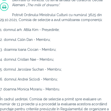
Biennale di Venezia
, cu tema lansată de curatorul Cecilia
Alemani
„The milk of dreams”.
Potrivit Ordinului Ministrului Culturii cu numărul 3625 din
29.10.2021, Comisia de selecție a avut următoarea componență:
1. domnul arh. Attila Kim - Președinte;
2. domnul Călin Dan - Membru;
3. doamna Ioana Ciocan - Membru;
4. domnul Cristian Nae - Membru;
5. domnul Jaroslaw Suchan - Membru;
6. domnul Andrei Siclodi - Membru;
7. doamna Monica Morariu - Membru.
În cadrul ședinței, Comisia de selecție a primit spre evaluare un
număr de 13 proiecte și a procedat la evaluarea acestora acordând
punctaje pentru criteriile prevăzute în Regulamentul de organizare a