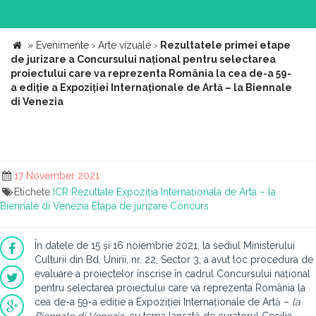
»
Evenimente
›
Arte vizuale
›
Rezultatele primei etape
de jurizare a Concursului național pentru selectarea
proiectului care va reprezenta România la cea de-a 59-
a ediție a Expoziției Internaționale de Artă – la Biennale
di Venezia
17 November 2021
Etichete
ICR
Rezultate
Expoziția Internaționala de Arta – la
Biennale di Venezia
Etapa de jurizare
Concurs
În datele de 15 și 16 noiembrie 2021, la sediul Ministerului
Culturii din Bd. Unirii, nr. 22, Sector 3, a avut loc procedura de
evaluare a proiectelor înscrise în cadrul Concursului național
pentru selectarea proiectului care va reprezenta România la
cea de-a 59-a ediție a Expoziției Internaționale de Artă –
la