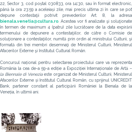
22, Sector 3, cod poștal 030833, ora 14
:
30, sau în format electronic
până la ora 23:59 a aceleiași zile, mai precis ultima zi în care se pot
depune contestaţii potrivit prevederilor Art. 8, la adresa
bienala.venetia@cultura.ro
. Acestea vor fi analizate şi soluţionate
în termen de maximum 4 (patru) zile lucrătoare de la data expirării
termenului de depunere a contestaţiilor, de către o Comisie de
soluţionare a contestaţiilor, numită prin ordin al ministrului Culturii, şi
formată din trei membri desemnaţi de Ministerul Culturii, Ministerul
Afacerilor Externe şi Institutul Cultural Român.
Concursul național pentru selectarea proiectului care va reprezenta
România la cea de-a 59-a ediție a Expoziției Internaționale de Artă –
la Biennale di Venezia
este organizat de Ministerul Culturii, Ministeru
Afacerilor Externe și Institutul Cultural Român, cu sprijinul UNICREDIT
Bank, partener constant al participării României la Bienala de la
Veneția, în ultimii ani.