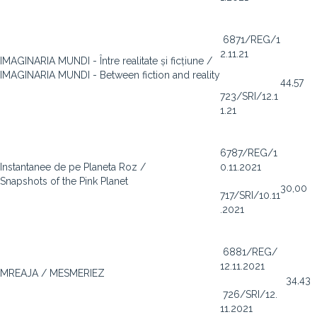
6871/REG/1
2.11.21
IMAGINARIA MUNDI - Între realitate și ficțiune /
IMAGINARIA MUNDI - Between fiction and reality
44,57
723/SRI/12.1
1.21
6787/REG/1
Instantanee de pe Planeta Roz /
0.11.2021
Snapshots of the Pink Planet
30,00
717/SRI/10.11
.2021
6881/REG/
12.11.2021
MREAJA / MESMERIEZ
34,43
726/SRI/12.
11.2021