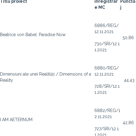
Titlu proiect
înregistrar
Puncta
e MC
j
6886/REG/
12.11.2021
Beatrice von Babel: Paradise Now
50,86
730/SRI/12.1
1.2021
6880/REG/
Dimensiuni ale unei Realități / Dimensions of a
12.11.2021
Reality
44,43
728/SRI/12.1
1.2021
6882/REG/1
2.11.2021
I AM AETERNUM
42,86
727/SRI/12.1
1.2021