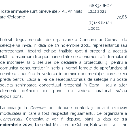
6883/REG/
Toate animalele sunt binevenite / All Animals
12.11.2021
are Welcome
72,86
731/SRI/12.1
1.2021
Potrivit Regulamentului de organizare a Concursului, Comisia de
selecție va invita, în data de 29 noiembrie 2021, reprezentantul sau
reprezentanții fiecărei echipe finaliste (pot fi prezenți la această
întâlnire maximum trei persoane dintre cele enumerate în formularul
de înscriere), la o sesiune de detaliere a proiectului și pentru a
comunica concurenților în scris și verbal temele de aprofundare și
cerințele specifice în vederea întocmirii documentației care se va
preda pentru Etapa a II-a de selecție.Comisia de selecție nu poate
solicita schimbarea conceptului prezentat în Etapa I sau a altor
elemente definitorii din punct de vedere curatorial și/sau
expozițional.
Participanţii la
Concurs
pot depune contestaţii privind exclusi
modalitatea în care a fost respectat regulamentul de organizare a
Concursului
. Contestațiile vor fi depuse, până la data de
19
noiembrie 2021, la
sediul Ministerului Culturii, Bulevardul Unirii, nr.