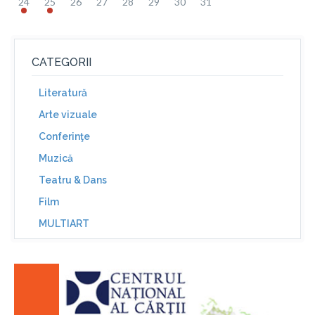
24
25
26
27
28
29
30
31
CATEGORII
Literatură
Arte vizuale
Conferinţe
Muzică
Teatru & Dans
Film
MULTIART