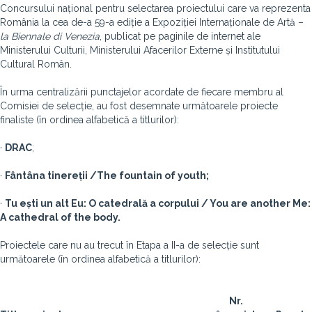
Concursului național pentru selectarea proiectului care va reprezenta
România la cea de-a 59-a ediție a Expoziției Internaționale de Artă –
la Biennale di Venezia
, publicat pe paginile de internet ale
Ministerului Culturii, Ministerului Afacerilor Externe și Institutului
Cultural Român.
În urma centralizării punctajelor acordate de fiecare membru al
Comisiei de selecție, au fost desemnate următoarele proiecte
finaliste (în ordinea alfabetică a titlurilor):
·
DRAC
;
·
Fântâna tinereții /
The fou
ntain of youth;
·
Tu ești un alt Eu: O catedrală a corpului / You are another Me:
A cathedral of the body
.
Proiectele care nu au trecut în Etapa a II-a de selecție sunt
următoarele (în ordinea alfabetică a titlurilor):
Nr.