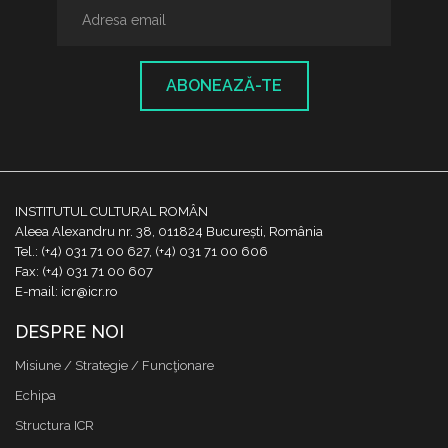
ABONEAZĂ-TE
INSTITUTUL CULTURAL ROMÂN
Aleea Alexandru nr. 38, 011824 București, România
Tel.: (+4) 031 71 00 627, (+4) 031 71 00 606
Fax: (+4) 031 71 00 607
E-mail: icr@icr.ro
DESPRE NOI
Misiune / Strategie / Funcţionare
Echipa
Structura ICR