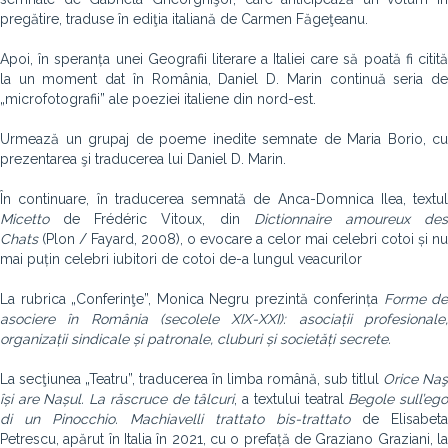
pregătire, traduse în ediţia italiană de Carmen Făgeţeanu.
Apoi, în speranța unei Geografii literare a Italiei care să poată fi citită
la un moment dat în România, Daniel D. Marin continuă seria de
„microfotografii” ale poeziei italiene din nord-est.
Urmează un grupaj de poeme inedite semnate de Maria Borio, cu
prezentarea şi traducerea lui Daniel D. Marin.
În continuare, în traducerea semnată de Anca-Domnica Ilea, textul
Micetto
de Frédéric Vitoux, din
Dictionnaire
amoureux de
Chats
(Plon / Fayard, 2008), o evocare a celor mai celebri cotoi și nu
mai puțin celebri iubitori de cotoi de-a lungul veacurilor
La rubrica „Conferinţe”, Monica Negru prezintă conferința
Forme de
asociere în România (secolele XIX-XXI): asociații profesionale,
organizații sindicale și patronale, cluburi și societăți secrete.
La secţiunea „Teatru”, traducerea în limba română, sub titlul
Orice Naş
își are Nașul. La răscruce de tâlcuri
, a textului teatral
Begole sull’eg
di un Pinocchio. Machiavelli trattato bis-trattato
de Elisabeta
Petrescu, apărut în Italia în 2021, cu o prefață de Graziano Graziani, la