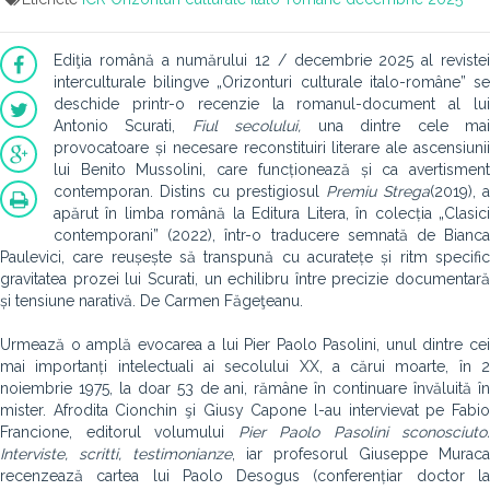
Ediţia română a numărului 12 / decembrie 2025 al revistei
interculturale bilingve „Orizonturi culturale italo-române” se
deschide printr-o recenzie la romanul-document al lui
Antonio Scurati,
Fiul secolului,
una dintre cele ma
provocatoare și necesare reconstituiri literare ale ascensiunii
lui Benito Mussolini, care funcționează și ca avertisment
contemporan. Distins cu prestigiosul
Premiu Strega
(2019), a
apărut în limba română la Editura Litera, în colecția „Clasici
contemporani” (2022), într-o traducere semnată de Bianca
Paulevici, care reușește să transpună cu acuratețe și ritm specific
gravitatea prozei lui Scurati, un echilibru între precizie documentară
și tensiune narativă. De Carmen Făgeţeanu.
Urmează o amplă evocarea a lui Pier Paolo Pasolini, unul dintre cei
mai importanți intelectuali ai secolului XX, a cărui moarte, în 2
noiembrie 1975, la doar 53 de ani, rămâne în continuare învăluită în
mister. Afrodita Cionchin şi Giusy Capone l-au intervievat pe Fabio
Francione, editorul volumului
Pier Paolo Pasolini sconosciuto.
Interviste, scritti, testimonianze
, iar profesorul Giuseppe Muraca
recenzează cartea lui Paolo Desogus (conferențiar doctor la