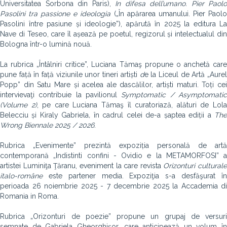
Universitatea Sorbona din Paris),
In difesa dell’umano. Pier Paolo
Pasolini tra passione e ideologia
(„În apărarea umanului. Pier Paol
Pasolini între pasiune și ideologie”), apărută în 2025 la editura La
Nave di Teseo, care îl așează pe poetul, regizorul și intelectualul din
Bologna într-o lumină nouă.
La rubrica „Întâlniri critice”, Luciana Tămaş propune o anchetă care
pune față în față viziunile unor tineri artiști
d
e la Liceul de Artă „Aure
Popp” din Satu Mare și acelea ale dascălilor, artiști maturi. Toți cei
intervievaţi contribuie la pavilionul
Symptomatic / Asymptomati
(Volume 2)
, pe care Luciana Tămaş îl curatoriază, alături de Lol
Belecciu și Kiraly Gabriela
,
în cadrul celei de-a șaptea ediții a
Th
Wrong Biennale 2025 / 2026
.
Rubrica „Evenimente” prezintă expoziția personală de artă
contemporană „Indistinti confini - Ovidio e la METAMORFOSI” a
artistei Luminiţa Ţăranu, eveniment la care revista
Orizonturi culturale
italo-române
este partener media. Expoziţia s-a desfăşurat în
perioada 26 noiembrie 2025 - 7 decembrie 2025 la Accademia di
Romania in Roma.
Rubrica „Orizonturi de poezie” propune un grupaj de versuri
semnate de Gabriela Gheorghişor, care anticipează un volum în