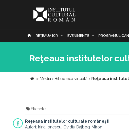
REŢEAUA ICR
EVENIMENTE
PROGRAMUL CAN
Reţeaua institutelor cu
»
Media
›
Biblioteca virtuală
›
Reţeaua institute
Etichete
Reţeaua institutelor culturale româneşti
Autori: Irina Ionescu, Ovidiu Dajbog-Miron