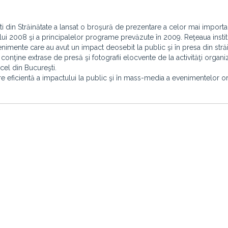
ti din Străinătate a lansat o broşură de prezentare a celor mai importa
ui 2008 şi a principalelor programe prevăzute în 2009. Reţeaua instit
nimente care au avut un impact deosebit la public şi în presa din străi
onţine extrase de presă şi fotografii elocvente de la activităţi organi
 cel din Bucureşti.
are eficientă a impactului la public şi în mass-media a evenimentelor o