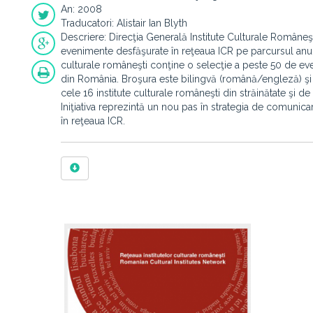
An: 2008
Traducatori: Alistair Ian Blyth
Descriere: Direcţia Generală Institute Culturale Româneş
evenimente desfăşurate în reţeaua ICR pe parcursul anul
culturale româneşti conţine o selecţie a peste 50 de eve
din România. Broşura este bilingvă (română/engleză) şi c
cele 16 institute culturale româneşti din străinătate şi de
Iniţiativa reprezintă un nou pas în strategia de comunic
în reţeaua ICR.