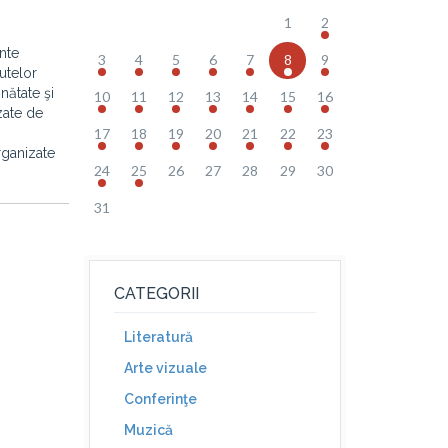
1
2
nte
3
4
5
6
7
8
9
utelor
nătate şi
10
11
12
13
14
15
16
zate de
17
18
19
20
21
22
23
rganizate
24
25
26
27
28
29
30
31
CATEGORII
Literatură
Arte vizuale
Conferinţe
Muzică