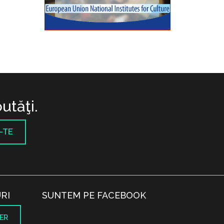
utăţi.
-TE
RI
SUNTEM PE FACEBOOK
ER