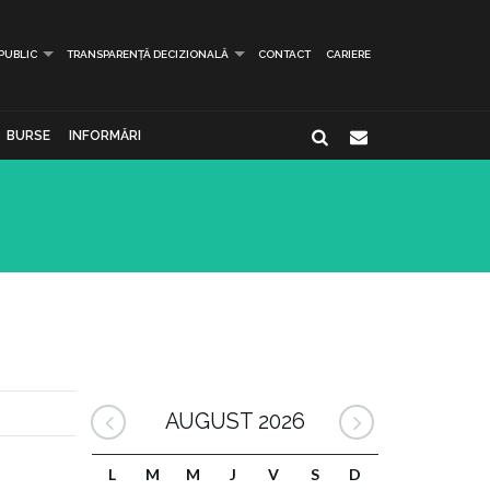
 PUBLIC
TRANSPARENȚĂ DECIZIONALĂ
CONTACT
CARIERE
BURSE
INFORMĂRI
AUGUST 2026
L
M
M
J
V
S
D