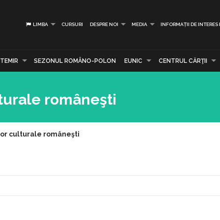
LIMBA
CURSURI
DESPRE NOI
MEDIA
INFORMAȚII DE INTERES
TEMIR
SEZONUL ROMÂNO-POLON
EUNIC
CENTRUL CĂRŢII
lturale româneşti
lor culturale româneşti