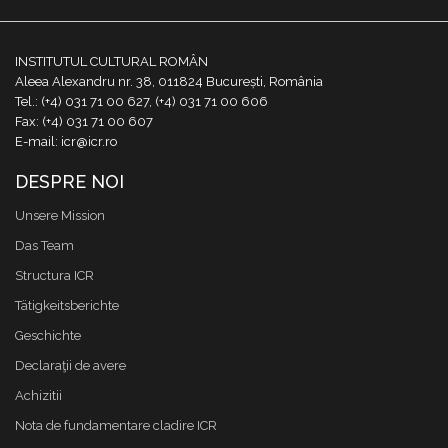
INSTITUTUL CULTURAL ROMÂN
Aleea Alexandru nr. 38, 011824 București, România
Tel.: (+4) 031 71 00 627, (+4) 031 71 00 606
Fax: (+4) 031 71 00 607
E-mail: icr@icr.ro
DESPRE NOI
Unsere Mission
Das Team
Structura ICR
Tätigkeitsberichte
Geschichte
Declaraţii de avere
Achizitii
Nota de fundamentare cladire ICR