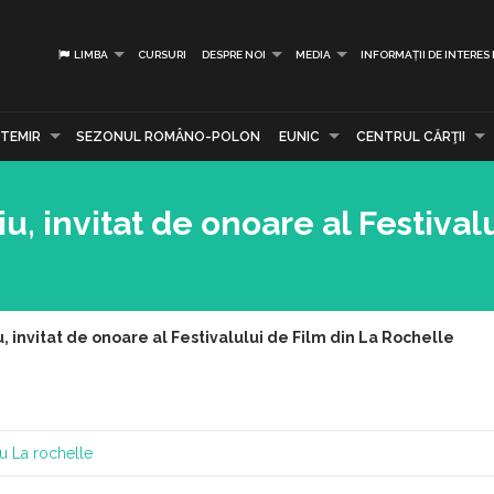
LIMBA
CURSURI
DESPRE NOI
MEDIA
INFORMAȚII DE INTERES
TEMIR
SEZONUL ROMÂNO-POLON
EUNIC
CENTRUL CĂRŢII
u, invitat de onoare al Festival
, invitat de onoare al Festivalului de Film din La Rochelle
iu
La rochelle