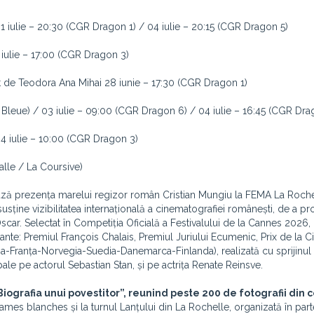
1 iulie – 20:30 (CGR Dragon 1) / 04 iulie – 20:15 (CGR Dragon 5)
 iulie – 17:00 (CGR Dragon 3)
zat de Teodora Ana Mihai 28 iunie – 17:30 (CGR Dragon 1)
e Bleue) / 03 iulie – 09:00 (CGR Dragon 6) / 04 iulie – 16:45 (CGR Dra
 04 iulie – 10:00 (CGR Dragon 3)
lle / La Coursive)
vează prezența marelui regizor român Cristian Mungiu la FEMA La Roche
 susține vizibilitatea internațională a cinematografiei românești, de a 
car. Selectat în Competiția Oficială a Festivalului de la Cannes 2026,
tante: Premiul François Chalais, Premiul Juriului Ecumenic, Prix de la 
ia-Franța-Norvegia-Suedia-Danemarca-Finlanda), realizată cu sprijinu
ipale pe actorul Sebastian Stan, și pe actrița Renate Reinsve.
Biografia unui povestitor”, reunind peste 200 de fotografii din c
Dames blanches și la turnul Lanțului din La Rochelle, organizată în part