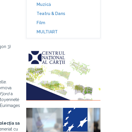
Muzică
Teatru & Dans
Film
MULTIART
gon 3)
lle.
promova
Fjord
a
Citoyenneté
l Eurimages
olecția sa
eneriat cu