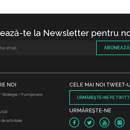
ază-te la Newsletter pentru no
ABONEAZĂ
RE NOI
CELE MAI NOI TWEET-U
/ Strategie / Funcţionare
URMĂREŞTE-NE PE TWITT
URMĂREŞTE-NE
a ICR
de activitate