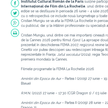
Institutul Cultural Român de la Paris
susține partici
Internațional de Film din La Rochelle
, unul dintre 
ediție se va desfășura în perioada 26 iunie – 4 iulie 202
cu o retrospectivă ce include nouă lungmetraje și toate s
Cristian Mungiu se va afla la FEMA La Rochelle în perioada
cu publicul, dar și la întâlniri profesionale cu specialiști
Cristian Mungiu, unul dintre cei mai importanți cineaști
de la Cannes 2026 pentru filmul
Fjord
. La aproape două
prezentat în deschiderea FEMA 2007, regizorul revine la 
Cinefilii vor putea descoperi sau redescoperi întreaga fi
neprezentate în Franța:
Jaful secolului
(2024), regia Teod
premieră mondială la Cannes.
Filmele programate la FEMA La Rochelle 2026
Amintiri din Epoca de Aur
– Partea I (2009) 27 iunie – 1
Bleue)
R.M.N.
(2022) 27 iunie – 17:30 (CGR Dragon 1) / 03 iulie 
Amintiri din Epoca de Aur
– Partea II (2009) 28 iunie – 
Dragon 3)