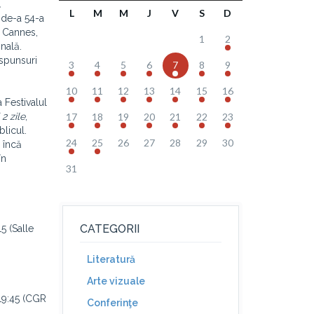
l
L
M
M
J
V
S
D
 de-a 54-a
a Cannes,
1
2
nală.
ăspunsuri
3
4
5
6
7
8
9
10
11
12
13
14
15
16
 Festivalul
 2 zile
,
17
18
19
20
21
22
23
licul.
24
25
26
27
28
29
30
i încă
în
31
CATEGORII
5 (Salle
Literatură
Arte vizuale
 19:45 (CGR
Conferinţe