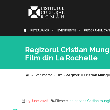
REŢEAUA ICR
EVENIMENTE
PROGRAMUL CAN
Regizorul Cristian Mungi
Film din La Rochelle
»
Evenimente
›
Film
›
Regizorul Cristian Mungiu
23 June 2026
Etichete
Icr
Icr paris
Cristian mung