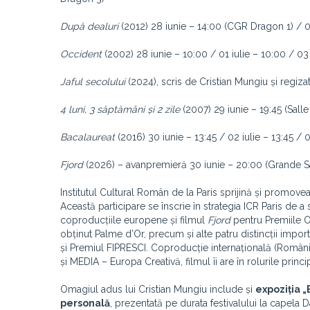
După dealuri
(2012) 28 iunie – 14:00 (CGR Dragon 1) / 0
Occident
(2002) 28 iunie – 10:00 / 01 iulie – 10:00 / 03
Jaful secolului
(2024), scris de Cristian Mungiu și regi
4 luni, 3 săptămâni și 2 zile
(2007) 29 iunie – 19:45 (Sall
Bacalaureat
(2016) 30 iunie – 13:45 / 02 iulie – 13:45 /
Fjord
(2026) – avanpremieră 30 iunie – 20:00 (Grande Sa
Institutul Cultural Român de la Paris sprijină și promo
Această participare se înscrie în strategia ICR Paris de a
coproducțiile europene și filmul
Fjord
pentru Premiile Os
obținut Palme d’Or, precum și alte patru distincții impor
și Premiul FIPRESCI. Coproducție internațională (Român
și MEDIA – Europa Creativă, filmul îi are în rolurile princ
Omagiul adus lui Cristian Mungiu include și
expoziția „
personală
, prezentată pe durata festivalului la capela 