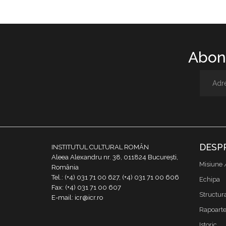
Abone
DESP
INSTITUTUL CULTURAL ROMÂN
Aleea Alexandru nr. 38, 011824 București,
Misiune 
România
Tel.: (+4) 031 71 00 627, (+4) 031 71 00 606
Echipa
Fax: (+4) 031 71 00 607
Structur
E-mail: icr@icr.ro
Rapoarte 
Istoric