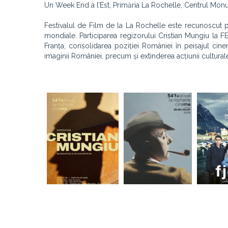
Un Week End à l’Est, Primăria La Rochelle, Centrul Monu
Festivalul de Film de la La Rochelle este recunoscut pe
mondiale. Participarea regizorului Cristian Mungiu la FE
Franța, consolidarea poziției României în peisajul cine
imaginii României, precum și extinderea acțiunii culturale 