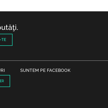
utăţi.
-TE
RI
SUNTEM PE FACEBOOK
ER