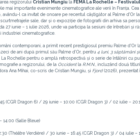
parea regizorului
Cristian Mungiu
la
FEMA La Rochelle – Festivalu
cele mai importante evenimente cinematografice ale verii în Franța. Cea
6, avându-l ca invitat de onoare pe recentul câștigător al Palme d'Or l
curtmetrajele sale, dar și o expoziție de fotografii din arhiva sa perso
 27 iunie – 1 iulie 2026, unde va participa la sesiuni de întrebări și r
 ai industriei cinematografice.
 români contemporani, a primit recent prestigiosul premiu Palme d’Or la
zeci de ani după primul său Palme d’Or, pentru
4 luni, 3 săptămâni și
La Rochelle pentru o amplă retrospectivă și o serie de întâlniri cu pub
lmografie a regizorului, de la
Occident
la
R.M.N
., incluzând două titlur
ora Ana Mihai, co-scris de Cristian Mungiu, și
Fjord
(2026), prezentat 
9:45 (CGR Dragon 6) / 29 iunie – 10:00 (CGR Dragon 3) / 02 iulie – 20:1
– 14:00 (Salle Bleue)
22:30 (Théâtre Verdière) / 30 iunie – 16:45 (CGR Dragon 3) / 04 iulie –