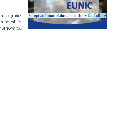
matografiei
omânești în
 promovarea