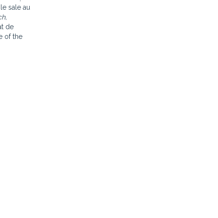
ile sale au
ch,
at de
e of the