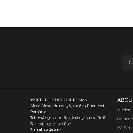
ABOU
INSTITUTUL CULTURAL ROMÂN
Aleea Alexandru nr. 38, 011824 București,
Mission/
România
Tel.: (+4) 031 71 00 627, (+4) 031 71 00 606
Our tea
Fax: (+4) 031 71 00 607
RCI Stru
E-mail: icr@icr.ro