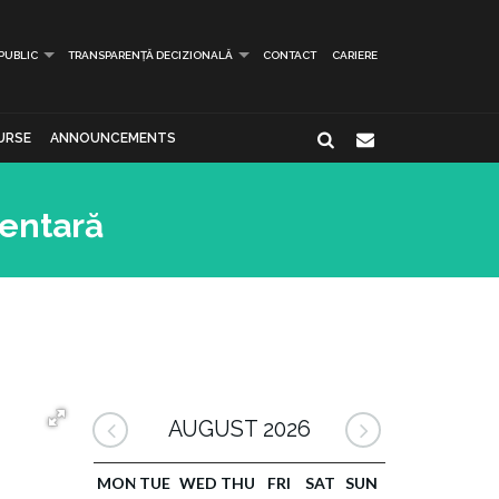
 PUBLIC
TRANSPARENȚĂ DECIZIONALĂ
CONTACT
CARIERE
URSE
ANNOUNCEMENTS
mentară
AUGUST 2026
MON
TUE
WED
THU
FRI
SAT
SUN