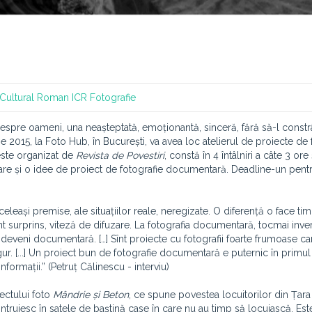
l Cultural Roman
ICR
Fotografie
spre oameni, una neașteptată, emoționantă, sinceră, fără să-l const
ie 2015, la Foto Hub, în București, va avea loc atelierul de proiecte de 
este organizat de
Revista de Povestiri
, constă în 4 întâlniri a câte 3 ore 
are și o idee de proiect de fotografie documentară. Deadline-un pentru
eași premise, ale situațiilor reale, neregizate. O diferență o face ti
surprins, viteză de difuzare. La fotografia documentară, tocmai inver
 deveni documentară. […] Sînt proiecte cu fotografii foarte frumoase ca
ur. [...] Un proiect bun de fotografie documentară e puternic în primul
nformații.” (Petruț Călinescu - interviu)
ectului foto
Mândrie și Beton
, ce spune povestea locuitorilor din Țara
ntruiesc în satele de baștină case în care nu au timp să locuiască. Este