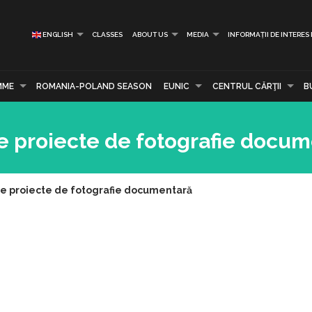
ENGLISH
CLASSES
ABOUT US
MEDIA
INFORMAȚII DE INTERES
MME
ROMANIA-POLAND SEASON
EUNIC
CENTRUL CĂRŢII
B
e proiecte de fotografie docu
e proiecte de fotografie documentară