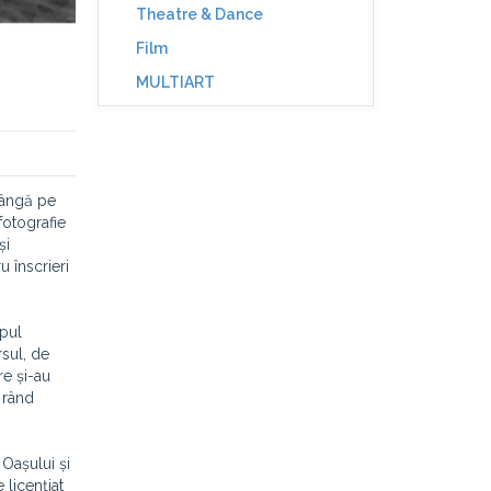
Theatre & Dance
Film
MULTIART
rângă pe
fotografie
și
 înscrieri
mpul
sul, de
re și-au
 rând
 Oașului și
 licențiat