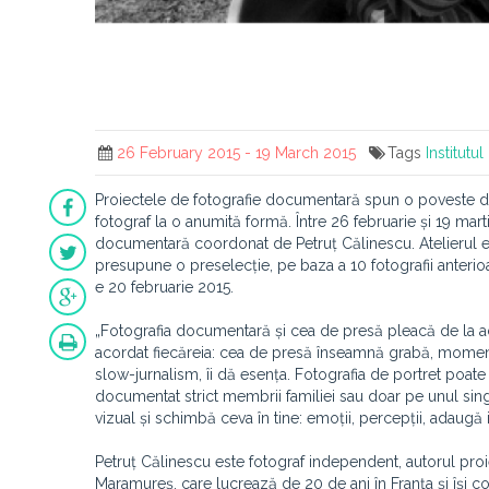
26 February 2015 - 19 March 2015
Tags
Institutu
Proiectele de fotografie documentară spun o poveste de
fotograf la o anumită formă. Între 26 februarie și 19 mart
documentară coordonat de Petruț Călinescu. Atelierul 
presupune o preselecție, pe baza a 10 fotografii anterio
e 20 februarie 2015.
„Fotografia documentară și cea de presă pleacă de la acel
acordat fiecăreia: cea de presă înseamnă grabă, moment 
slow-jurnalism, îi dă esența. Fotografia de portret poate
documentat strict membrii familiei sau doar pe unul sing
vizual și schimbă ceva în tine: emoții, percepții, adaugă i
Petruț Călinescu este fotograf independent, autorul proi
Maramureș, care lucrează de 20 de ani în Franța și își co