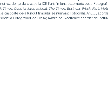
 unei rezidențe de creație la ICR Paris în luna octombrie 2011. Fotografi
 Times, Courrier International, The Times, Business Week, Paris Mat
onale câștigate de-a lungul timpului se numără: Fotografia Anului, acord
ociația Fotografilor de Presă; Award of Excellence acordat de Pictur