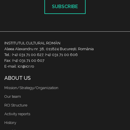
SUBSCRIBE
INSTITUTUL CULTURAL ROMÂN
Aleea Alexandru nr. 38, 011824 București, România
Tel.: (+4) 031 71 00 627, (+4) 031 71 00 606
Fax: (+4) 031 71 00 607
E-mail: icr@icr.ro
ABOUT US
Mission/Strategy/Organization
Our team
RCI Structure
Activity reports
History