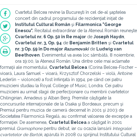
Cvartetul Belcea revine la Bucureşti în cel de-al şaptelea
concert din cadrul programului de rezidenţiat iniţiat de
Institutul Cultural Român
şi
Filarmonica "George
Enescu".
Recitalul extraordinar de la Ateneul Român reuneşte
Cvartetul nr. 6 Op. 50 în Re major
de
Joseph Haydn
,
Cvartetul
nr. 3, Op. 94
de
Benjamin Britten
şi
Cvartetul
nr. 3 Op. 59 în Do major
Razumovski
de
Ludwig van
Beethoven
. Evenimentul va avea loc sâmbătă, 8 noiembrie,
ora 19:00, la Ateneul Român. Una dintre cele mai aclamate
formaţii ale momentului,
Cvartetul Belcea
(Corina Belcea-Fischer –
vioară, Laura Samuel – vioară, Krzysztof Chorzelski – violă, Antoine
Lederlin – violoncel) a fost înfiinţată în 1994, pe când cei patru
muzicieni studiau la Royal College of Music, Londra. Cei patru
muzicieni au urmat stagii de perfecţionare cu membrii cvartetelor
Chilingirian, Amadeus şi Alban Berg. Premiile câştigate la
concursurile internaţionale de la Osaka şi Bordeaux, precum şi
Premiul pentru muzica de cameră decernat în 2001 şi 2003 de
Societatea Filarmonică Regală, au confirmat valoarea de excepţie a
formaţiei. De asemenea,
Cvartetul Belcea
a câştigat în 2001
premiul
Gramophone
pentru debut, iar cu ocazia lansării
Integralei
cvartetelor de Bartók
, apărută în 2008 cu sprijinul Institutului Cultural