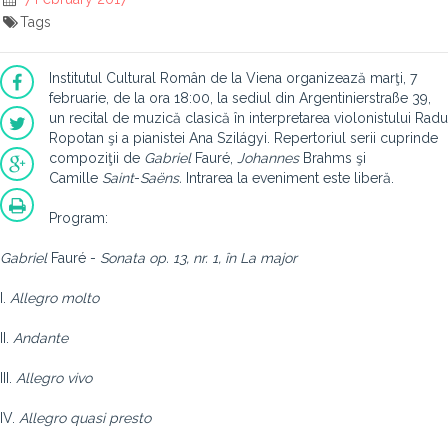
Tags
Institutul Cultural Român de la Viena organizează marţi, 7
februarie, de la ora 18:00, la sediul din Argentinierstraße 39,
un recital de muzică clasică în interpretarea violonistului Radu
Ropotan şi a pianistei Ana Szilágyi.
Repertoriul serii cuprinde
compoziţii de
Gabriel
Fauré,
Johannes
Brahms şi
Camille
Saint
-
Saëns.
Intrarea la eveniment este liberă.
Program:
Gabriel
Fauré -
Sonata op. 13, nr. 1, în La major
I.
Allegro molto
II.
Andante
III.
Allegro vivo
IV.
Allegro quasi presto