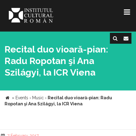
Recital duo vioară-pian:
Radu Ropotan şi Ana
Szilágyi, la ICR Viena
»
Events
›
Music
›
Recital duo vioară-pian: Radu
Ropotan şi Ana Szilágyi, la ICR Viena
7 February 2017