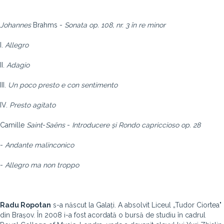
Johannes
Brahms -
Sonata op. 108, nr. 3 în re minor
I.
Allegro
II.
Adagio
III.
Un poco presto e con sentimento
IV.
Presto agitato
Camille
Saint
-
Saëns
-
Introducere și Rondo capriccioso op. 28
-
Andante malinconico
-
Allegro ma non troppo
Radu Ropotan
s-a născut la Galați. A absolvit Liceul „Tudor Ciortea"
din Brașov. În 2008 i-a fost acordată o bursă de studiu în cadrul