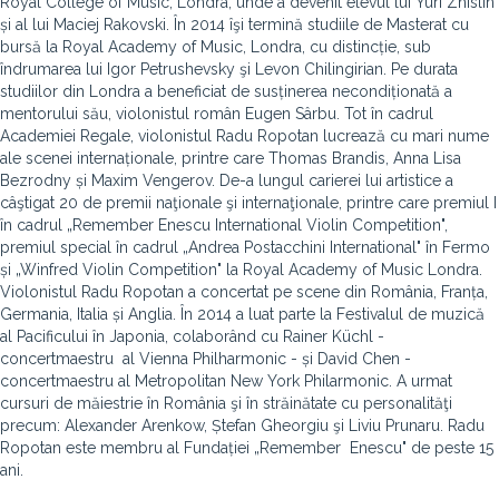
Royal College of Music, Londra, unde a devenit elevul lui Yuri Zhislin
și al lui Maciej Rakovski. În 2014 îşi termină studiile de Masterat cu
bursă la Royal Academy of Music, Londra, cu distincție, sub
îndrumarea lui Igor Petrushevsky şi Levon Chilingirian. Pe durata
studiilor din Londra a beneficiat de susținerea necondiționată a
mentorului său, violonistul român Eugen Sârbu. Tot în cadrul
Academiei Regale, violonistul Radu Ropotan lucrează cu mari nume
ale scenei internaționale, printre care Thomas Brandis, Anna Lisa
Bezrodny și Maxim Vengerov. De-a lungul carierei lui artistice a
câştigat 20 de premii naţionale şi internaţionale, printre care premiul I
în cadrul „Remember Enescu International Violin Competition",
premiul special în cadrul „Andrea Postacchini International" în Fermo
și „Winfred Violin Competition" la Royal Academy of Music Londra.
Violonistul Radu Ropotan a concertat pe scene din România, Franța,
Germania, Italia și Anglia. În 2014 a luat parte la Festivalul de muzică
al Pacificului în Japonia, colaborând cu Rainer Küchl -
concertmaestru al Vienna Philharmonic - și David Chen -
concertmaestru al Metropolitan New York Philarmonic. A urmat
cursuri de măiestrie în România şi în străinătate cu personalităţi
precum: Alexander Arenkow, Ștefan Gheorgiu şi Liviu Prunaru. Radu
Ropotan este membru al Fundației „Remember Enescu" de peste 15
ani.