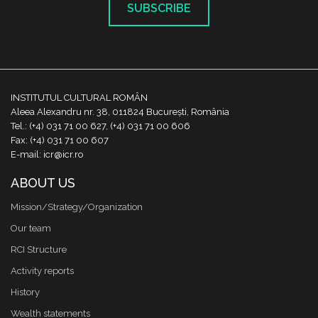
SUBSCRIBE
INSTITUTUL CULTURAL ROMÂN
Aleea Alexandru nr. 38, 011824 București, România
Tel.: (+4) 031 71 00 627, (+4) 031 71 00 606
Fax: (+4) 031 71 00 607
E-mail: icr@icr.ro
ABOUT US
Mission/Strategy/Organization
Our team
RCI Structure
Activity reports
History
Wealth statements