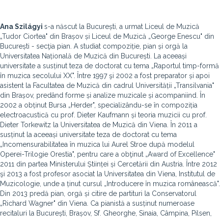
Ana Szilágyi
s-a născut la București, a urmat Liceul de Muzică
„Tudor Ciortea" din Brașov și Liceul de Muzică „George Enescu" din
București - sec
ţia pian.
A studiat compoziție, pian și orgă la
Universitatea Națională de Muzică din București. La aceeași
universitate a susținut teza de doctorat cu tema „Raportul timp-formă
în muzica secolului XX". Între 1997 şi 2002 a fost preparator și apoi
asistent la Facultatea de Muzică din cadrul Universității „Transilvania"
din Brașov, predând forme și analize muzicale și acompaniind.
În
2002 a obținut Bursa „Herder", specializându-se în compoziția
electroacustică cu prof. Dieter Kaufmann și teoria muzicii cu prof.
Dieter Torkewitz la Universitatea de Muzică din Viena. În 2011 a
susținut la aceeași universitate teza de doctorat cu tema
„Incomensurabilitatea în muzica lui Aurel Stroe după modelul
Operei-Trilogie Orestia", pentru care a obţinut „Award of Excellence"
2011 din partea Ministerului Științei și Cercetării din Austria. Între 2012
şi 2013 a fost profesor asociat la Universitatea din Viena, Institutul de
Muzicologie, unde a ținut cursul „Introducere în muzica românească".
Din 2013 predă pian, orgă și citire de partituri la Conservatorul
„Richard Wagner" din Viena. Ca pianistă a susținut numeroase
recitaluri la București, Brașov, Sf. Gheorghe, Sinaia, Câmpina, Pilsen,