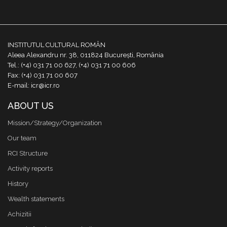
INSTITUTUL CULTURAL ROMÂN
Aleea Alexandru nr. 38, 011824 București, România
Tel.: (+4) 031 71 00 627, (+4) 031 71 00 606
Fax: (+4) 031 71 00 607
E-mail: icr@icr.ro
ABOUT US
Mission/Strategy/Organization
Our team
RCI Structure
Activity reports
History
Wealth statements
Achizitii