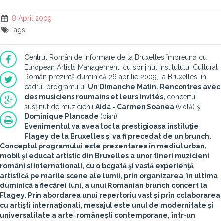
8 April 2009
Tags
Centrul Român de Informare de la Bruxelles împreună cu
European Artists Management, cu sprijinul Institutului Cultural
Român prezintă duminică 26 aprilie 2009, la Bruxelles, în
cadrul programului
Un Dimanche Matin. Rencontres avec
des musiciens roumains et leurs invités,
concertul
susţinut de muzicienii
Aida - Carmen Soanea
(violă) şi
Dominique Plancade
(pian).
Evenimentul va avea loc la prestigioasa instituţie
Flagey
de la Bruxelles şi va fi precedat de un brunch.
Conceptul programului este prezentarea în mediul urban,
mobil şi educat artistic din Bruxelles a unor tineri muzicieni
români si internationali, cu o bogată şi vastă experienţă
artistică pe marile scene ale lumii, prin organizarea, în ultima
duminică a fiecărei luni, a unui Romanian brunch concert la
Flagey. Prin abordarea unui repertoriu vast şi prin colaborarea
cu artişti internaţionali, mesajul este unul de modernitate şi
universalitate a artei româneşti contemporane, într-un