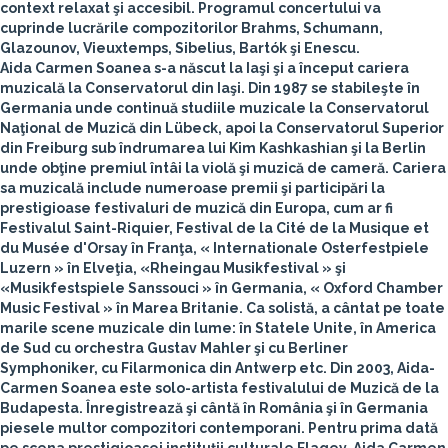
context relaxat şi accesibil. Programul concertului va
cuprinde lucrările compozitorilor Brahms, Schumann,
Glazounov, Vieuxtemps, Sibelius, Bartók şi Enescu.
Aida Carmen Soanea
s-a născut la Iaşi şi a început cariera
muzicală la Conservatorul din Iaşi. Din 1987 se stabileşte în
Germania unde continuă studiile muzicale la Conservatorul
Naţional de Muzică din Lübeck, apoi la Conservatorul Superior
din Freiburg sub îndrumarea lui Kim Kashkashian şi la Berlin
unde obţine premiul întâi la violă şi muzică de cameră. Cariera
sa muzicală include numeroase premii şi participări la
prestigioase festivaluri de muzică din Europa, cum ar fi
Festivalul Saint-Riquier, Festival de la Cité de la Musique et
du Musée d'Orsay în Franţa, « Internationale Osterfestpiele
Luzern » în Elveţia, «Rheingau Musikfestival » şi
«Musikfestspiele Sanssouci » în Germania, « Oxford Chamber
Music Festival » în Marea Britanie. Ca solistă, a cântat pe toate
marile scene muzicale din lume: în Statele Unite, în America
de Sud cu orchestra Gustav Mahler şi cu Berliner
Symphoniker, cu Filarmonica din Antwerp etc. Din 2003, Aida-
Carmen Soanea este solo-artista festivalului de Muzică de la
Budapesta. Înregistrează şi cântă în România şi în Germania
piesele multor compozitori contemporani. Pentru prima dată