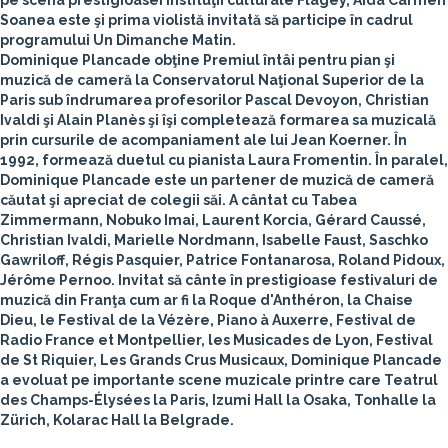
pe scena prestigioasei instituţii culturale Flagey, Aida Carmen
Soanea este şi prima violistă invitată să participe în cadrul
programului Un Dimanche Matin.
Dominique Plancade
obţine Premiul întâi pentru pian şi
muzică de cameră la Conservatorul Naţional Superior de la
Paris sub îndrumarea profesorilor Pascal Devoyon, Christian
Ivaldi şi Alain Planès şi îşi completează formarea sa muzicală
prin cursurile de acompaniament ale lui Jean Koerner. În
1992, formează duetul cu pianista Laura Fromentin. În paralel,
Dominique Plancade este un partener de muzică de cameră
căutat şi apreciat de colegii săi. A cântat cu Tabea
Zimmermann, Nobuko Imai, Laurent Korcia, Gérard Caussé,
Christian Ivaldi, Marielle Nordmann, Isabelle Faust, Saschko
Gawriloff, Régis Pasquier, Patrice Fontanarosa, Roland Pidoux,
Jérôme Pernoo. Invitat să cânte în prestigioase festivaluri de
muzică din Franţa cum ar fi la Roque d'Anthéron, la Chaise
Dieu, le Festival de la Vézère, Piano à Auxerre, Festival de
Radio France et Montpellier, les Musicades de Lyon, Festival
de St Riquier, Les Grands Crus Musicaux, Dominique Plancade
a evoluat pe importante scene muzicale printre care Teatrul
des Champs-Élysées la Paris, Izumi Hall la Osaka, Tonhalle la
Zürich, Kolarac Hall la Belgrade.