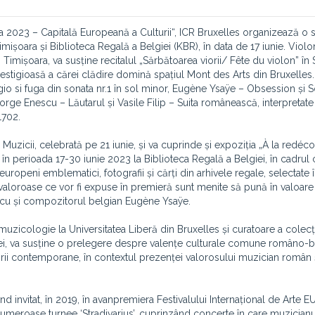
 2023 – Capitală Europeană a Culturii“, ICR Bruxelles organizează o s
mișoara și Biblioteca Regală a Belgiei (KBR), în data de 17 iunie. Violo
Timișoara, va susține recitalul „Sărbătoarea viorii/ Fête du violon” în 
prestigioasă a cărei clădire domină spațiul Mont des Arts din Bruxelles.
o si fuga din sonata nr.1 în sol minor, Eugène Ysaÿe – Obsession și So
rge Enescu – Lăutarul și Vasile Filip – Suita românească, interpretate
1702.
 Muzicii, celebrată pe 21 iunie, și va cuprinde și expoziția „À la redéc
 perioada 17-30 iunie 2023 la Biblioteca Regală a Belgiei, în cadrul 
uropeni emblematici, fotografii și cărți din arhivele regale, selectate 
loroase ce vor fi expuse în premieră sunt menite să pună în valoare 
cu și compozitorul belgian Eugène Ysaÿe.
zicologie la Universitatea Liberă din Bruxelles și curatoare a colecți
iei, va susține o prelegere despre valențe culturale comune româno-b
tării contemporane, în contextul prezenței valorosului muzician român și
nd invitat, în 2019, în avanpremiera Festivalului Internațional de Arte
numeroase turnee ‘Stradivarius’, cuprinzând concerte în care muzician