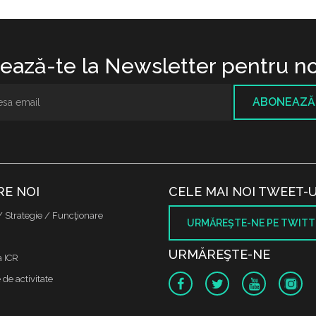
ază-te la Newsletter pentru no
ABONEAZĂ
RE NOI
CELE MAI NOI TWEET-U
/ Strategie / Funcţionare
URMĂREŞTE-NE PE TWITT
URMĂREŞTE-NE
a ICR
de activitate