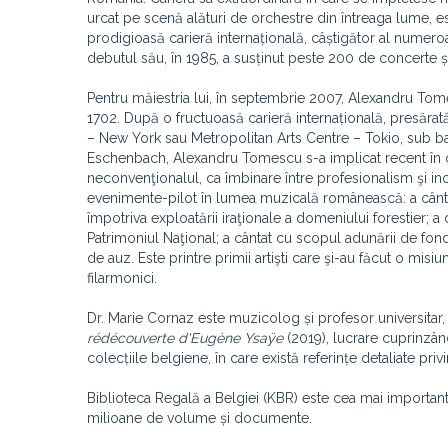
urcat pe scenă alături de orchestre din întreaga lume,
prodigioasă carieră internațională, câștigător al numeroas
debutul său, în 1985, a susținut peste 200 de concerte și 
Pentru măiestria lui, în septembrie 2007, Alexandru Tome
1702. După o fructuoasă carieră internațională, presăra
– New York sau Metropolitan Arts Centre – Tokio, sub b
Eschenbach, Alexandru Tomescu s-a implicat recent în o
neconvenţionalul, ca îmbinare între profesionalism şi in
evenimente-pilot în lumea muzicală românească: a cântat 
împotriva exploatării iraţionale a domeniului forestier; a c
Patrimoniul Naţional; a cântat cu scopul adunării de fon
de auz. Este printre primii artişti care şi-au făcut o mis
filarmonici.
Dr. Marie Cornaz este muzicolog și profesor universitar, 
rédécouverte d'Eugène Ysaÿe
(2019), lucrare cuprinzân
colecțiile belgiene, în care există referințe detaliate p
Biblioteca Regală a Belgiei (KBR) este cea mai importantă
milioane de volume și documente.