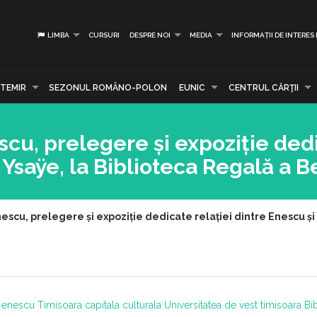
LIMBA
CURSURI
DESPRE NOI
MEDIA
INFORMAȚII DE INTERES
TEMIR
SEZONUL ROMÂNO-POLON
EUNIC
CENTRUL CĂRŢII
cu, prelegere și expoziție ded
 Ysaÿe, la Biblioteca Regală a B
scu, prelegere și expoziție dedicate relației dintre Enescu și 
 enescu
Timisoara capitala culturala
Universitatea de vest timisoara
Bi