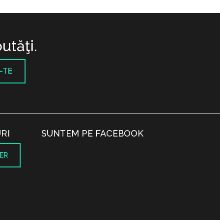
utăţi.
-TE
RI
SUNTEM PE FACEBOOK
ER