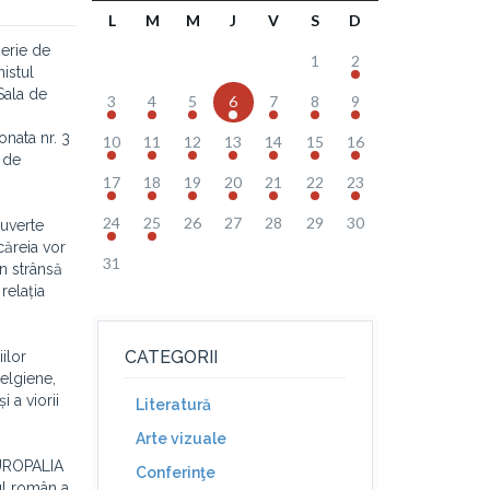
L
M
M
J
V
S
D
erie de
1
2
nistul
Sala de
3
4
5
6
7
8
9
nata nr. 3
10
11
12
13
14
15
16
 de
17
18
19
20
21
22
23
24
25
26
27
28
29
30
ouverte
căreia vor
31
în strânsă
relația
CATEGORII
ilor
elgiene,
 a viorii
Literatură
Arte vizuale
 EUROPALIA
Conferinţe
ul român a