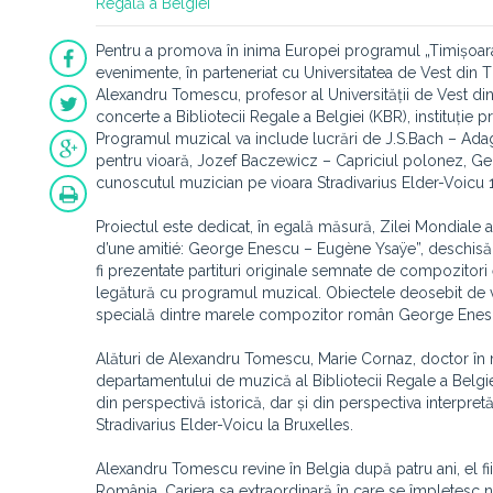
Regală a Belgiei
Pentru a promova în inima Europei programul „Timișoara
evenimente, în parteneriat cu Universitatea de Vest din Ti
Alexandru Tomescu, profesor al Universității de Vest din 
concerte a Bibliotecii Regale a Belgiei (KBR), instituție 
Programul muzical va include lucrări de J.S.Bach – Adagi
pentru vioară, Jozef Baczewicz – Capriciul polonez, Geo
cunoscutul muzician pe vioara Stradivarius Elder-Voicu 
Proiectul este dedicat, în egală măsură, Zilei Mondiale a
d’une amitié: George Enescu – Eugène Ysaÿe”, deschisă în
fi prezentate partituri originale semnate de compozitori e
legătură cu programul muzical. Obiectele deosebit de va
specială dintre marele compozitor român George Enes
Alături de Alexandru Tomescu, Marie Cornaz, doctor în mu
departamentului de muzică al Bibliotecii Regale a Belg
din perspectivă istorică, dar și din perspectiva interpre
Stradivarius Elder-Voicu la Bruxelles.
Alexandru Tomescu revine în Belgia după patru ani, el fii
România. Cariera sa extraordinară în care se împletesc 