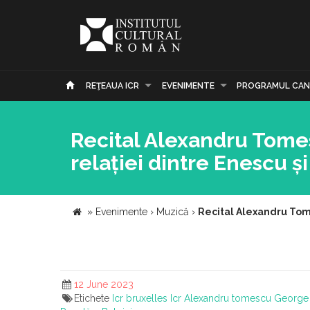
REŢEAUA ICR
EVENIMENTE
PROGRAMUL CAN
Recital Alexandru Tomes
relației dintre Enescu și
»
Evenimente
›
Muzică
›
Recital Alexandru Tome
12 June 2023
Etichete
Icr bruxelles
Icr
Alexandru tomescu
George