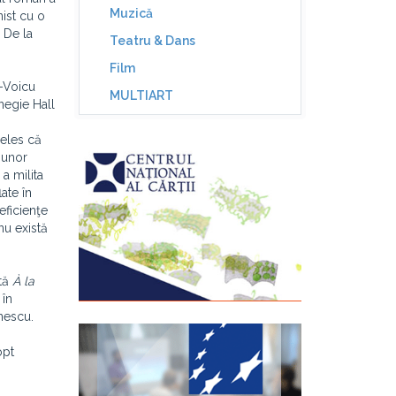
Muzică
ist cu o
 De la
Teatru & Dans
Film
r-Voicu
MULTIART
negie Hall
ţeles că
 unor
a milita
late în
eficienţe
nu există
ată
À la
 în
Enescu.
opt