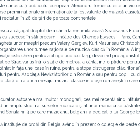
 este cunoscută publicului european. Alexandru Tomescu este un violon
e premii naționale și internaționale la festivalurile de muzică clasică.
recitaluri în 26 de țări de pe toate continentele.
scu a câștigat dreptul de a cânta la renumita vioară Stradivarius Elde
tă cu succese în săli precum Théâtre des Champs Elysées – Paris, Car
agheta unor maeştri precum Valery Gergiev, Kurt Masur sau Christoph
rganizarea unor turnee naţionale de muzică clasică în România. A în
ovaţie este cheia pentru a atinge publicul larg, devenind protagonistul
pe Stradivarius într-o staţie de metrou; a cântat într-o pădure pentru 
ântat în faţa unei case în ruine, pentru a stopa distrugerea clădirilor af
duri pentru Asociaţia Nevăzătorilor din România sau pentru copiii cu d
iune clară din a purta mesajul muzicii clasice în oraşe româneşti în care 
curator, autoare a mai multor monografii, cea mai recentă fiind intitul
d un amplu studiu al surselor muzicale și al unor manuscrise păstrate
rivind Sonata nr. 3 pe care muzicianul belgian i-a dedicat-o lui George 
 instituție de profil din Belgia, având în prezent o colecție de peste 