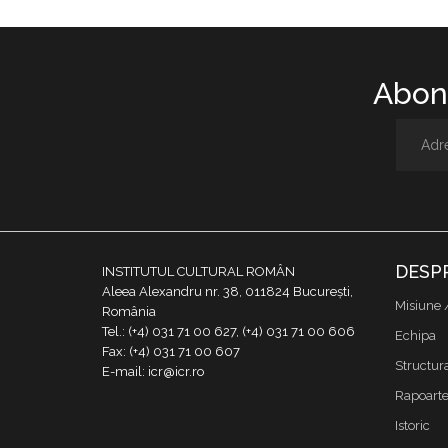
Abone
DESP
INSTITUTUL CULTURAL ROMÂN
Aleea Alexandru nr. 38, 011824 București,
Misiune 
România
Tel.: (+4) 031 71 00 627, (+4) 031 71 00 606
Echipa
Fax: (+4) 031 71 00 607
Structur
E-mail: icr@icr.ro
Rapoarte 
Istoric