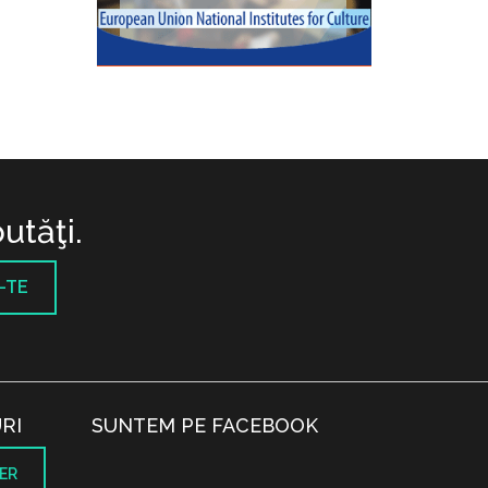
utăţi.
-TE
RI
SUNTEM PE FACEBOOK
ER