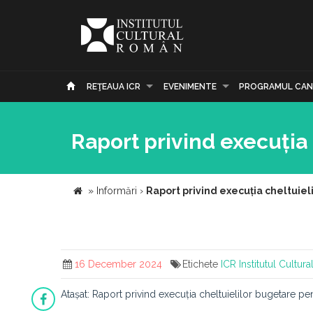
REŢEAUA ICR
EVENIMENTE
PROGRAMUL CAN
Raport privind execuția
»
Informări
›
Raport privind execuția cheltuie
16 December 2024
Etichete
ICR
Institutul Cultu
Atașat: Raport privind execuția cheltuielilor bugetare p