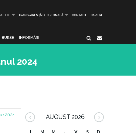
 PUBLIC
TRANSPARENȚĂ DECIZIONALĂ
CONTACT
CARIERE
BURSE
INFORMĂRI
anul 2024
ie 2024
AUGUST 2026
L
M
M
J
V
S
D