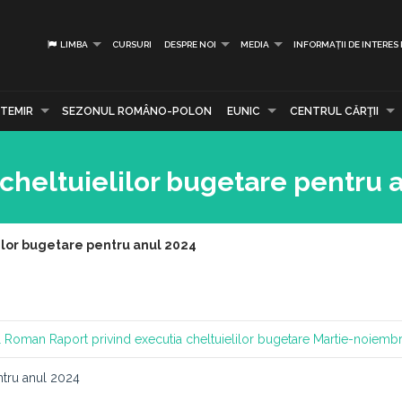
LIMBA
CURSURI
DESPRE NOI
MEDIA
INFORMAȚII DE INTERES
TEMIR
SEZONUL ROMÂNO-POLON
EUNIC
CENTRUL CĂRŢII
 cheltuielilor bugetare pentru 
lilor bugetare pentru anul 2024
ral Roman
Raport privind executia cheltuielilor bugetare
Martie-noiembr
entru anul 2024