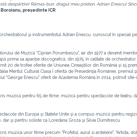
ceastă despărțire! Rămas-bun, dragul meu prieten, Adrian Enescu! Sinc
Boroianu, președinte ICR
 orchestratorul şi instrumentistul Adrian Enescu, cunoscut în special p
atorului de Muzică "Ciprian Porumbescu", iar din 1977 a devenit membr
 prima sa apariţie discografică, din 1975, în calitate de orchestrator
imit 20 de trofee oferite de Uniunea Cineaştilor din România şi 15 prem
lia Meritul Cultural Clasa I oferită de Presedinţia României, premiul 
emiul "George Enescu" oferit de Academia Româna în 2014, potrivit site-
cris muzică pentru 65 de filme, muzică pentru spectacole de teatru, dar
ectacole din Europa şi Statele Unite şi a compus muzică pentru regiz
, dar şi pentru soliste ca Loredana Groza şi Silvia Dumitrescu.
is muzica unor filme precum "Profetul, aurul si ardelenii", "Artista, dola