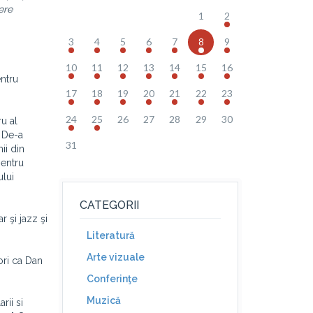
ere
1
2
3
4
5
6
7
8
9
10
11
12
13
14
15
16
entru
17
18
19
20
21
22
23
24
25
26
27
28
29
30
u al
. De-a
31
ii din
pentru
ului
CATEGORII
 şi jazz şi
Literatură
Arte vizuale
ori ca Dan
Conferinţe
Muzică
rii si