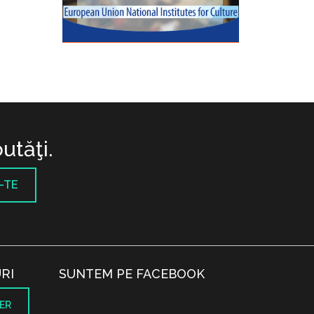
utăţi.
-TE
RI
SUNTEM PE FACEBOOK
ER