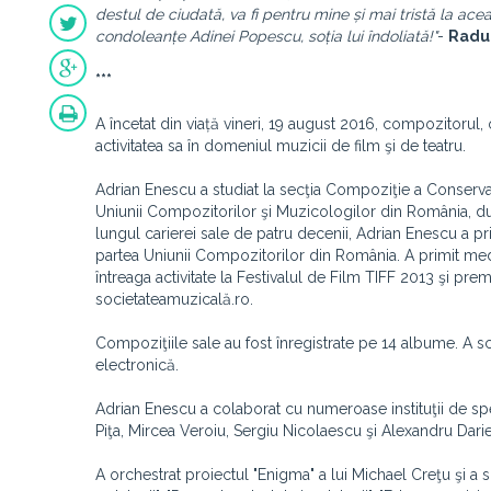
destul de ciudată, va fi pentru mine și mai tristă la a
condoleanțe Adinei Popescu, soția lui îndoliată!"
-
Radu 
***
A încetat din viață vineri, 19 august 2016, compozitorul,
activitatea sa în domeniul muzicii de film şi de teatru.
Adrian Enescu a studiat la secţia Compoziţie a Conserv
Uniunii Compozitorilor şi Muzicologilor din România, după
lungul carierei sale de patru decenii, Adrian Enescu a pr
partea Uniunii Compozitorilor din România. A primit meda
întreaga activitate la Festivalul de Film TIFF 2013 şi pr
societateamuzicală.ro.
Compoziţiile sale au fost înregistrate pe 14 albume. A s
electronică.
Adrian Enescu a colaborat cu numeroase instituţii de sp
Piţa, Mircea Veroiu, Sergiu Nicolaescu şi Alexandru Darie
A orchestrat proiectul "Enigma" a lui Michael Creţu şi a scr