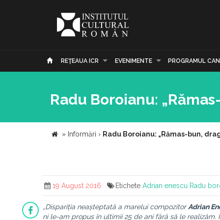
REŢEAUA ICR
EVENIMENTE
PROGRAMUL CAN
Radu Boroianu: „Rămas-
»
Informări
›
Radu Boroianu: „Rămas-bun, drag
19 August 2016
Etichete
Adrian enescu
Radu bor
„Dispariția neașteptată a marelui compozitor
Adrian E
ni le-am propus în ultimii 25 de ani fără să le realizăm.