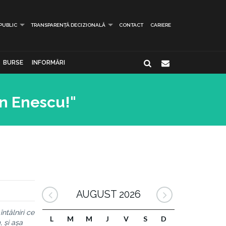
 PUBLIC
TRANSPARENȚĂ DECIZIONALĂ
CONTACT
CARIERE
BURSE
INFORMĂRI
n Enescu!"
AUGUST 2026
ntâlniri ce
L
M
M
J
V
S
D
, și așa