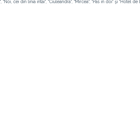
 "Noi, cei din linia intai", "Ciuleandra", "Mircea", "Pas in doi" şi "Hotel de 