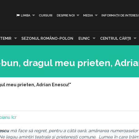
LIMBA
CURSURI
DESPRE NOI
MEDIA
INFORMAȚII DE INTERES
TEMIR
SEZONUL ROMÂNO-POLON
EUNIC
CENTRUL CĂRŢII
bun, dragul meu prieten, Adria
ul meu prieten, Adrian Enescu!"
oianu
Icr
nescu
mă face să regret, pentru a câtă oară, amânarea numeroaselor î
 Ne legau amintiri teatrale și prietenești comune. Lumea în care trăim