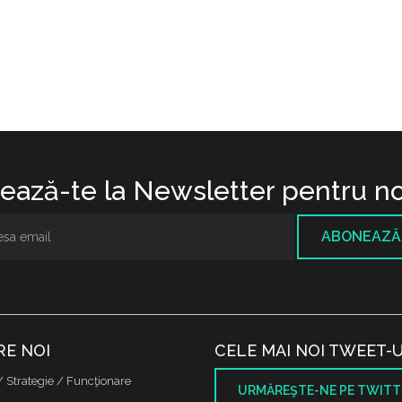
ază-te la Newsletter pentru no
ABONEAZĂ
RE NOI
CELE MAI NOI TWEET-U
/ Strategie / Funcţionare
URMĂREŞTE-NE PE TWITT