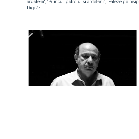
ardelenii", "Pruncul, petrolul si ardelenii", "Faleze pe nisip",
Digi 24